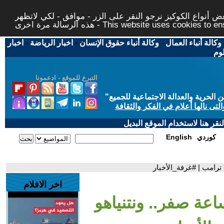
 أنواع الكوكيز نرجو النقر على الزر - موافق - لكي لاتظهر
This website uses cookies to ensure you ge
وكالة أنباء العمال
-
وكالة أنباء حقوق الإنسان
-
اخبار الرياضة
-
اخبار
لوم
التبرع للموقع - ادعمونا
حرية والعدالة الاجتماعية للجميع
"
تى نالها أعلام في الفكر والثقافة
قر هنا لاستخدام الموقع البديل
كوردي
English
 ترامب | #غرفة_الأخبار
اخر الافلام
اعة صفر.. ونتنياهو