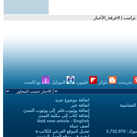
 ترامب | #غرفة_الأخبار
بنترست
بلوكر
فليبورد
الموبايل
بودكاست
اضافة موضوع جديد
التضامنية
اضافة خبر
إضافة يوتيوب-فلم إلى يوتيوب التمدن
إضافة كتاب إلى مكتبة التمدن
Add new article - English
أضف حملة
3,732,97
تعديل الموقع الفرعي للكاتب-ة
ابحث في موقع الحوار المتمدن