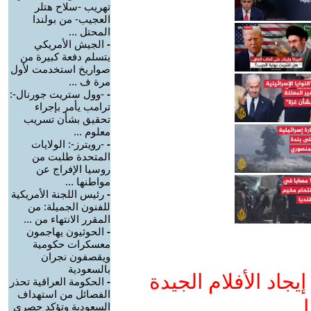
تهريب -سلاح هتلر
العجيب- من بولندا
المحتل ...
-
الجيش الأمريكي
يتسلم دفعة كبيرة من
صواريخ استخدمت لأول
مرة ف ...
-
-وول ستريت جورنال-:
ترامب يأمر بإجراء
تحقيق بشأن تسريب
معلوم ...
-
-رويترز-: الولايات
المتحدة طلبت من
روسيا الإفراج عن
مواطنها ...
-
رئيس اللجنة الأمريكية
للفنون الجميلة: من
المقرر الانتهاء من ...
-
الحوثيون يهاجمون
معسكرات حكومية
ويقصفون نجران
بالسعودية
جاد الأفلام الجيدة
-
الحكومة العراقية تحذر
الفصائل من استهداف
ا
السعودية وتؤكد حصري