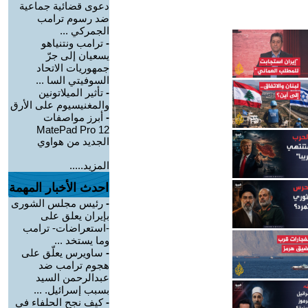
دعوى قضائية جماعية
ضد رسوم ترامب
الجمركي ...
-
ترامب ونتنياهو
يسعيان إلى جرّ
جمهوريات الاتحاد
السوفيتي السا ...
-
تأثير الميلاتونين
والمغنيسيوم على الأرق
-
أبرز مواصفات
MatePad Pro 12
الجديد من هواوي
المزيد.....
احدث الأخبار المهمة
-
رئيس مجلس الشورى
بإيران يعلق على
-استعراضات- ترامب
وما يستخد ...
-
ساويرس يعلّق على
هجوم ترامب ضد
عبدالرحمن السيد
بسبب إسرائيل. ...
-
كيف نجح الحلفاء في