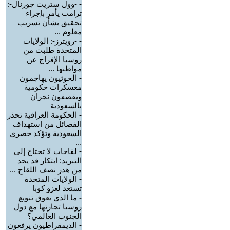
-
-وول ستريت جورنال-:
ترامب يأمر بإجراء
تحقيق بشأن تسريب
معلوم ...
-
-رويترز-: الولايات
المتحدة طلبت من
روسيا الإفراج عن
مواطنها ...
-
الحوثيون يهاجمون
معسكرات حكومية
ويقصفون نجران
بالسعودية
-
الحكومة العراقية تحذر
الفصائل من استهداف
السعودية وتؤكد حصري
...
-
لقاحات لا تحتاج إلى
التبريد: ابتكار قد يحد
من هدر نصف اللقاح ...
-
الولايات المتحدة
تستعد لغزو كوبا
-
ما الذي يعوق تنويع
روسيا تجارتها مع دول
الجنوب العالمي؟
-
الديمقراطيون يرفعون