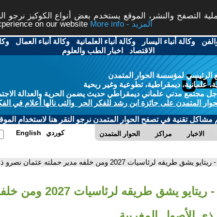
ة التصفح والنشر، الموقع يستخدم بعض أنواع الكوكيز نرجو النق
More info - المزيد
experience on our website
الفن
-
وكالة أنباء اليسار
-
وكالة أنباء العلمانية
-
وكالة أنباء العمال
-
وكا
الاقتصاد
-
اخبار الطب والعلوم
 الرئيسي لمؤسسة الحوار المتمدن
، علمانية، ديمقراطية، تطوعية وغير ربحية
ل مجتمع مدني علماني ديمقراطي حديث يضمن الحرية والعدالة الاجتم
حوار المتمدن على جائزة ابن رشد للفكر الحر والتى نالها أعلام في الفك
م مشاكل تقنية في تصفح الحوار المتمدن نرجو النقر هنا لاستخدام الموقع
كوردي
English
الاخبار
مراكز
الحوار المتمدن
- ريتايو يشق طريقه لرئاسيات 2027 ومن خلفه مدير حملته عثمان نصرو ذي الأصول المغربية
- ريتايو يشق طريقه لرئ
ذي الأصول المغربية