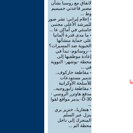
لاتفاق مع روسيا بشأن
مصير قاعدتي حميميم
وط ...
-
إعلام إيراني: نشر صور
للمرشد الأعلى مجتبى
خامنئي في أماكن عا ...
-
ما مدى قدرة ألمانيا
على حماية منشآتها
الحيوية ضد المسيرات؟
-
-روساتوم- تبدأ في
إعادة موظفيها إلى
محطة -بوشهر- النووية
في ...
-
مقاطعة خاركوف..
تدمير مستودعات
ا
للأسلحة الأوكرانية
-
مقاطعة زابوروجيه..
مدفع هاوتزر الروسي -
D-30- يدمر مواقع لقوا
...
-
هنغاريا.. خنزير بري
ينزل عبر السلم
المتحرك إلى داخل
محطة الم ...