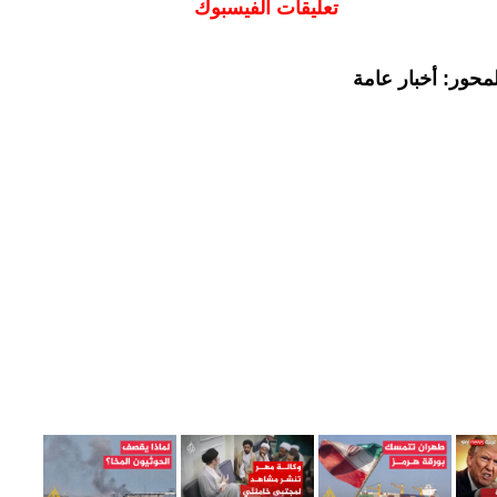
تعليقات الفيسبوك
محور: أخبار عامة