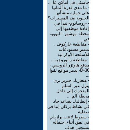
خامنئي في أماكن عا ...
-
ما مدى قدرة ألمانيا
على حماية منشآتها
الحيوية ضد المسيرات؟
-
-روساتوم- تبدأ في
إعادة موظفيها إلى
محطة -بوشهر- النووية
في ...
-
مقاطعة خاركوف..
تدمير مستودعات
للأسلحة الأوكرانية
-
مقاطعة زابوروجيه..
مدفع هاوتزر الروسي -
D-30- يدمر مواقع لقوا
...
-
هنغاريا.. خنزير بري
ينزل عبر السلم
المتحرك إلى داخل
محطة الم ...
-
إيطاليا.. تصاعد حاد
في نشاط بركان إتنا في
صقلية
-
سقوط لاعب برازيلي
في نفق أثناء احتفاله
بتسجيل هدف