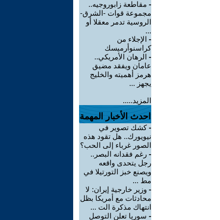
-
مقاطعة زابوروجيه..
مجموعة قوات -الشرق-
الروسية تدمر معقلا أو
...
-
الإجلاء من
كراسنوأرميسك
-
الرهان الأمريكي..
عامان ويفقد مضيق
هرمز أهميته والخليج
يجهز ...
المزيد.....
احدث الأخبار المهمة
-
كشك تصوير في
نيويورك.. هل تقود هذه
الصور غرباء إلى الحب؟
-
رغم فقدانه البصر..
رجل يتحدى واقعه
ويصنع خبز التورتيلا في
مط ...
-
وزير خارجية إيران: لا
محادثات مع أمريكا بظل
انتهاك مذكرة الت ...
-
سوريا تعلن التوصل