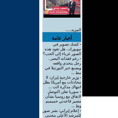
المزيد.....
أخبار عامة
-
كشك تصوير في
نيويورك.. هل تقود هذه
الصور غرباء إلى الحب؟
-
رغم فقدانه البصر..
رجل يتحدى واقعه
ويصنع خبز التورتيلا في
مط ...
-
وزير خارجية إيران: لا
محادثات مع أمريكا بظل
انتهاك مذكرة الت ...
-
سوريا تعلن التوصل
لاتفاق مع روسيا بشأن
مصير قاعدتي حميميم
وط ...
-
إعلام إيراني: نشر صور
للمرشد الأعلى مجتبى