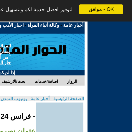
موافق - OK
لتوفير افضل خدمة لكم ولتسهيل عملي
أخبار عامة
-
وكالة أنباء المرأة
-
اخبار الأدب و
الموقع
يسارية
"من أج
حاز ال
إذا لديك
الزوار
اضافة/خدمات
بحث/الارشيف
الصفحة الرئيسية
-
أخبار عامة
-
يوتيوب التمدن
- فرانس 24
عثمان نصرو 