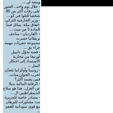
ويتجه لن ...
-
خلال يوم واحد.. العثور
على رفات أكثر من 80
شخصا قُتلوا في كو ...
-
وزير الخارجية التركي:
-اتفاق مكة- يماثل فنيا
المادة 5 من ميث ...
-
-الغارديان-: متاحف
بريطانيا خسرت
مجموعة حفريات مهمة
جراء نق ...
-
قصة تحوّل دانييل
أورتيغا من محاربة
الاستبداد إلى احتكار
السل ...
-
روسيا وأوكرانيا تلجآن
لحرب الخوارزميات..
فمن يصمد أكثر؟
-
الرقابة المالية بديلا
عن العزل.. هذا هو سلاح
الديمقراطيين ال ...
-
مصادر خاصة للجزيرة
نت: مشاورات للبرهان
مع قوى سودانية للعفو
...