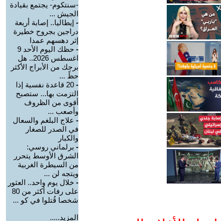
-سنتكوم- يجتمع بقيادة
الجيش ...
-
إيطاليا.. إصابة أربعة
دراجين بجروح خطيرة
إثر دهسهم عمدا
-
حظك اليوم الأحد 9
اغسطس 2026.. هل
برجك من الأبراج الأكثر
حظً ...
-
20 قاعدة نفسية إذا
التزمت بها... ستصبح
أقوى من الظروف
وأصعب ...
-
علاج البلغم والسعال
في الصدر للصغار
والكبار
-
برلماني روسي:
الشرق الأوسط يتحرر
من السيطرة الغربية
ويتجه لن ...
-
خلال يوم واحد.. العثور
على رفات أكثر من 80
شخصا قُتلوا في كو ...
المزيد.....