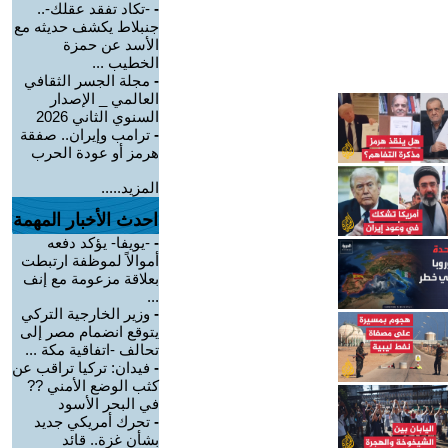
-
-تكاد تفقد عقلك-..
جنبلاط يكشف حديثه مع
الأسد عن حمزة
الخطيب ...
-
مجلة الجسر الثقافي
العالمي _ الإصدار
السنوي الثاني 2026
-
ترامب وإيران.. صفقة
هرمز أو عودة الحرب
المزيد.....
احدث الأخبار المهمة
-
-يويفا- يؤكد دفعه
أموالاً لموظفة ارتبطت
بعلاقة مزعومة مع إنف
...
-
وزير الخارجية التركي
يتوقع انضمام مصر إلى
تحالف -اتفاقية مكة ...
-
فيدان: تركيا تراقب عن
كثب الوضع الأمني ??
في البحر الأسود
-
تحرك أمريكي جديد
بشأن غزة.. قائد