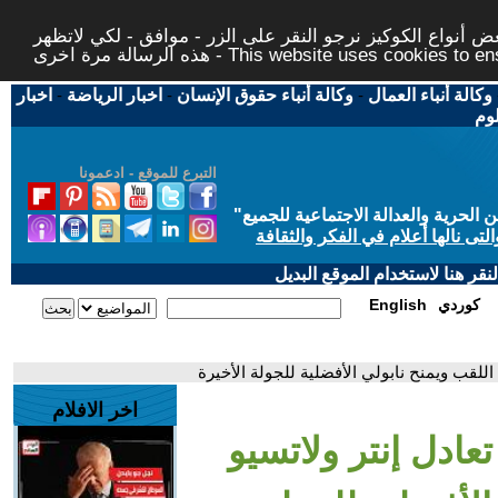
 أنواع الكوكيز نرجو النقر على الزر - موافق - لكي لاتظهر
This website uses cookies to ensure you ge
وكالة أنباء العمال
-
وكالة أنباء حقوق الإنسان
-
اخبار الرياضة
-
اخبار
لوم
التبرع للموقع - ادعمونا
حرية والعدالة الاجتماعية للجميع
"
تى نالها أعلام في الفكر والثقافة
قر هنا لاستخدام الموقع البديل
كوردي
English
اللقب ويمنح نابولي الأفضلية للجولة الأخيرة
اخر الافلام
تعادل إنتر ولاتسيو