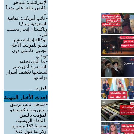
الإسرائيلي: نتنياهو
وكاتس وافقا على بدء أ
...
-
نائب أمريكي: اتفاقية
السعودية وتركيا
وباكستان إنجاز يحسب
لتر ...
-
وكالة إيرانية تنشر
فيديو للمرشد الأعلى
مجتبى خامنئي دون
توضي ...
-
ما الذي تخفيه
الشمس؟ أدق صور
لسطحها تكشف أسرار
دواماتها
المزيد.....
احدث الأخبار المهمة
-
شاهد.. نائب ترشق
رئيس وزراء كوسوفو
المؤقت بالبيض
-
الدفاع الروسية:
إسقاط 153 مسيرة
أوكرانية فوق عدة