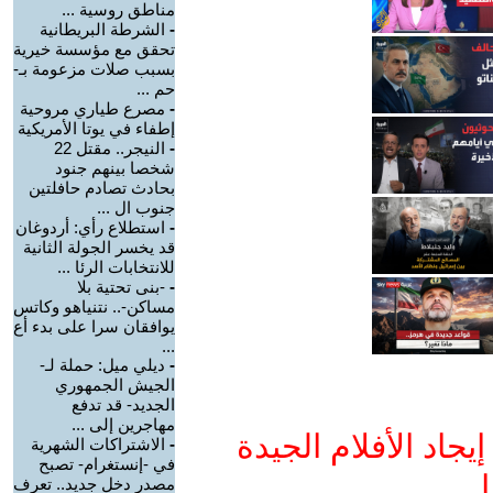
مناطق روسية ...
-
الشرطة البريطانية
تحقق مع مؤسسة خيرية
بسبب صلات مزعومة بـ-
حم ...
-
مصرع طياري مروحية
إطفاء في يوتا الأمريكية
-
النيجر.. مقتل 22
شخصا بينهم جنود
بحادث تصادم حافلتين
جنوب ال ...
-
استطلاع رأي: أردوغان
قد يخسر الجولة الثانية
للانتخابات الرئا ...
-
-بنى تحتية بلا
مساكن-.. نتنياهو وكاتس
يوافقان سرا على بدء أع
...
-
ديلي ميل: حملة لـ-
الجيش الجمهوري
الجديد- قد تدفع
مهاجرين إلى ...
جاد الأفلام الجيدة
-
الاشتراكات الشهرية
في -إنستغرام- تصبح
ا
مصدر دخل جديد.. تعرف