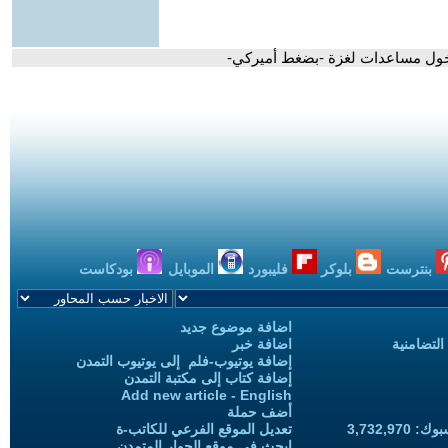
دخول مساعدات لغزة -بضغط أميركي-
بنترست
بلوكر
فليبورد
الموبايل
بودكاست
اضافة موضوع جديد
التضامنية
اضافة خبر
إضافة يوتيوب-فلم إلى يوتيوب التمدن
إضافة كتاب إلى مكتبة التمدن
Add new article - English
أضف حملة
3,732,97
تعديل الموقع الفرعي للكاتب-ة
ابحث في موقع الحوار المتمدن