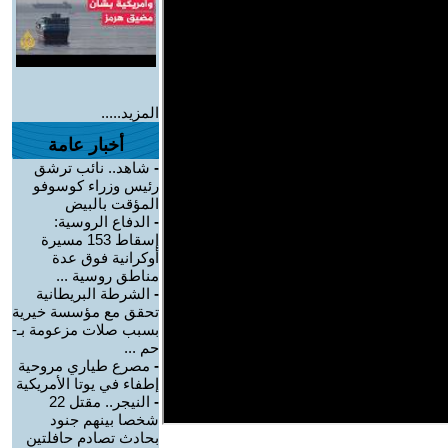
المزيد.....
أخبار عامة
-
شاهد.. نائب ترشق
رئيس وزراء كوسوفو
المؤقت بالبيض
-
الدفاع الروسية:
إسقاط 153 مسيرة
أوكرانية فوق عدة
مناطق روسية ...
-
الشرطة البريطانية
تحقق مع مؤسسة خيرية
بسبب صلات مزعومة بـ-
حم ...
-
مصرع طياري مروحية
إطفاء في يوتا الأمريكية
-
النيجر.. مقتل 22
شخصا بينهم جنود
بحادث تصادم حافلتين