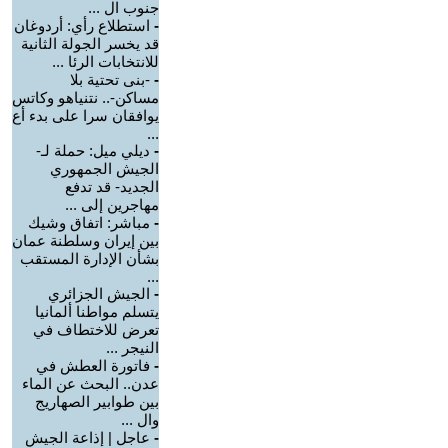
جنوب ال ...
-
استطلاع رأي: أردوغان
قد يخسر الجولة الثانية
للانتخابات الرئا ...
-
-بنى تحتية بلا
مساكن-.. نتنياهو وكاتس
يوافقان سرا على بدء أع
...
-
ديلي ميل: حملة لـ-
الجيش الجمهوري
الجديد- قد تدفع
مهاجرين إلى ...
-
مباشر: اتفاق وشيك
بين إيران وسلطنة عمان
بشأن الإدارة المستقب
...
-
الجيش الجزائري
يتسلم مواطنا ألمانيا
تعرض للاختطاف في
النيجر ...
-
فاتورة العطش في
عدن.. البحث عن الماء
بين طوابير الصهاريج
وال ...
-
عاجل | إذاعة الجيش