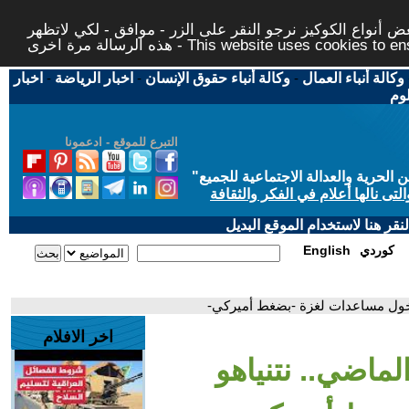
 أنواع الكوكيز نرجو النقر على الزر - موافق - لكي لاتظهر
This website uses cookies to ensure you ge
وكالة أنباء العمال
-
وكالة أنباء حقوق الإنسان
-
اخبار الرياضة
-
اخبار
لوم
التبرع للموقع - ادعمونا
حرية والعدالة الاجتماعية للجميع
"
تى نالها أعلام في الفكر والثقافة
قر هنا لاستخدام الموقع البديل
كوردي
English
دخول مساعدات لغزة -بضغط أميركي-
اخر الافلام
ماضي.. نتنياهو