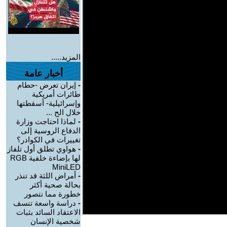
المزيد.....
أخبار عامة
-
إيران تعرض -حطام
طائرات أمريكية
وإسرائيلية- أسقطتها
خلال الح ...
-
لماذا احتاجت وزارة
الدفاع الروسية إلى
تغييرات في الكوادر؟
-
هواوي تطلق أول تلفاز
لها بإضاءة خلفية RGB
MiniLED
-
أمراض اللثة قد تنذر
بحالة صحية أكثر
خطورة مما نتصور
-
دراسة واسعة تنسف
الاعتقاد السائد بثبات
شخصية الإنسان