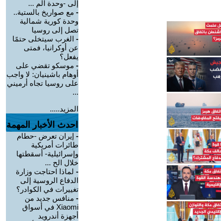
إلى -وحدة الم ...
-
مع صواريخ بالستية..
وحدة كورية شمالية
تصل إلى روسيا
-
الغرب سيتخلى حتمًا
عن أوكرانيا، فمتى
يفعل؟
-
موسكو تقضي على
أوهام باشينيان: لا واجب
على روسيا تجاه أرميني
...
المزيد.....
احدث الأخبار المهمة
-
إيران تعرض -حطام
طائرات أمريكية
وإسرائيلية- أسقطتها
خلال الح ...
-
لماذا احتاجت وزارة
الدفاع الروسية إلى
تغييرات في الكوادر؟
-
منافس جديد من
Xiaomi في أسواق
أجهزة أندرويد