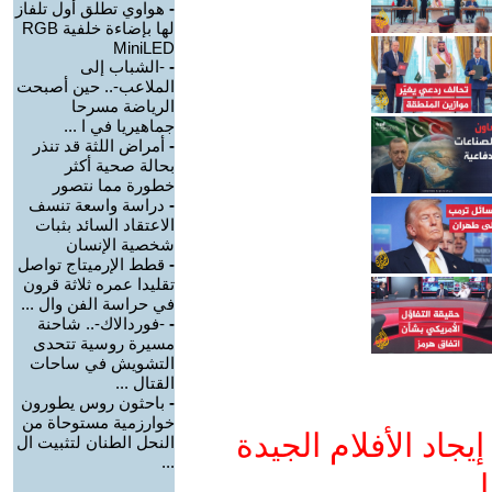
-
هواوي تطلق أول تلفاز
لها بإضاءة خلفية RGB
MiniLED
-
-الشباب إلى
الملاعب-.. حين أصبحت
الرياضة مسرحا
جماهيريا في ا ...
-
أمراض اللثة قد تنذر
بحالة صحية أكثر
خطورة مما نتصور
-
دراسة واسعة تنسف
الاعتقاد السائد بثبات
شخصية الإنسان
-
قطط الإرميتاج تواصل
تقليدا عمره ثلاثة قرون
في حراسة الفن وال ...
-
-فوردالاك-.. شاحنة
مسيرة روسية تتحدى
التشويش في ساحات
القتال ...
-
باحثون روس يطورون
خوارزمية مستوحاة من
جاد الأفلام الجيدة
النحل الطنان لتثبيت ال
...
ا