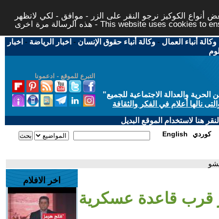
 أنواع الكوكيز نرجو النقر على الزر - موافق - لكي لاتظهر
This website uses cookies to ensure you ge
وكالة أنباء العمال
-
وكالة أنباء حقوق الإنسان
-
اخبار الرياضة
-
اخبار
لوم
التبرع للموقع - ادعمونا
حرية والعدالة الاجتماعية للجميع
"
تى نالها أعلام في الفكر والثقافة
قر هنا لاستخدام الموقع البديل
كوردي
English
يشو
اخر الافلام
ر قرب قاعدة عسكرية