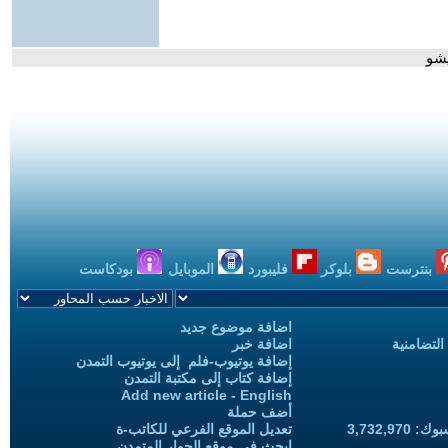
يشو
بنترست
بلوكر
فليبورد
الموبايل
بودكاست
اضافة موضوع جديد
التضامنية
اضافة خبر
إضافة يوتيوب-فلم إلى يوتيوب التمدن
إضافة كتاب إلى مكتبة التمدن
Add new article - English
أضف حملة
3,732,97
تعديل الموقع الفرعي للكاتب-ة
ابحث في موقع الحوار المتمدن