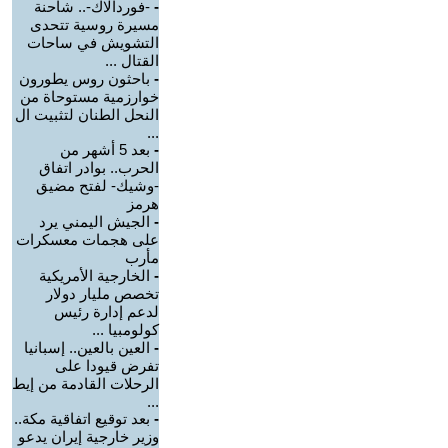
-
-فوردالاك-.. شاحنة
مسيرة روسية تتحدى
التشويش في ساحات
القتال ...
-
باحثون روس يطورون
خوارزمية مستوحاة من
النحل الطنان لتثبيت ال
...
-
بعد 5 أشهر من
الحرب.. بوادر اتفاق
-وشيك- لفتح مضيق
هرمز
-
الجيش اليمني يرد
على هجمات معسكرات
مأرب
-
الخارجية الأمريكية
تخصص مليار دولار
لدعم إدارة رئيس
كولومبيا ...
-
العين بالعين.. إسبانيا
تفرض قيودا على
الرحلات القادمة من إيط
...
-
بعد توقيع اتفاقية مكة..
وزير خارجية إيران يدعو