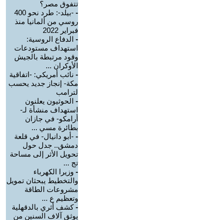
تتفوق مصر؟
-
-بيلد-: طرد نحو 400
روسي من ألمانيا منذ
فبراير 2022
-
الدفاع الروسية:
استهداف مستودعات
وقود مرتبطة بالجيش
الأوكران ...
-
نائب أمريكي: -اتفاقية
مكة- إنجاز جديد يحسب
لترامب
-
الحوثيون يعلنون
استهداف منشأة لـ-
أرامكو- في جازان
بطائرة مسي ...
-
-أبو دانيال- في قلعة
دمشق.. جدل حول
تحويل الأثر إلى مساحة
تج ...
-
وزيرا الكهرباء
والتخطيط يبحثان تمويل
مشروعات الطاقة
وتعظيم ع ...
-
كشف أثري بالدقهلية
يوثق آلاف السنين من