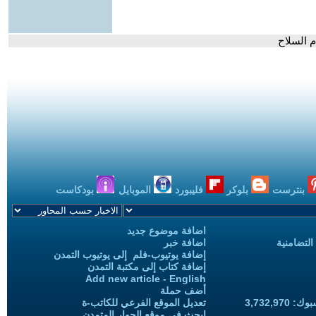
م السلاح
بنترست
بلوكر
فليبورد
الموبايل
بودكاست
اضافة موضوع جديد
التضامنية
اضافة خبر
إضافة يوتيوب-فلم إلى يوتيوب التمدن
إضافة كتاب إلى مكتبة التمدن
Add new article - English
أضف حملة
3,732,97
تعديل الموقع الفرعي للكاتب-ة
ابحث في موقع الحوار المتمدن