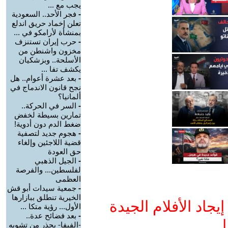
يجب مع ...
-
فجر الأحد.. السعودية
تعلن إخماد حريق اندلع
بمنشأة لأرامكو في ...
-
حرب إيران تستنزف
مخزون واشنطن من
الأسلحة.. وبزشكيان
يكشف تفا ...
-
بعد عشرة أعوام.. هل
نجح قانون الاندماج في
ألمانيا؟
-
السر في الحركة..
تمارين بسيطة لخفض
ضغط الدم دون أدوية!
-
هجوم جديد لتصفية
قضية اللاجئين وإلغاء
حق العودة
-
الجيل الذهبي
لفلسطين... والفرصة
العظمى
-
جمعية سيدات أبو قش
الخيرية تنطلق ببازارها
جاد الأفلام الجيدة
الأول... رؤية متكا ...
-
بعد فضائح عدة..
ا
-الفيفا- يحذر من تشويه