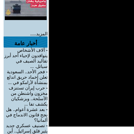
المزيد.....
أخبار عامة
-
آلاف الأشخاص
يتوافدون لإحياء أحد أبرز
تقاليد الصيف في
سياتل. ...
-
فجر الأحد.. السعودية
تعلن إخماد حريق اندلع
بمنشأة لأرامكو في ...
-
حرب إيران تستنزف
مخزون واشنطن من
الأسلحة.. وبزشكيان
يكشف تفا ...
-
بعد عشرة أعوام.. هل
نجح قانون الاندماج في
ألمانيا؟
-
تصنيف عسكري جديد
يثير قلق إسرائيل.. أين