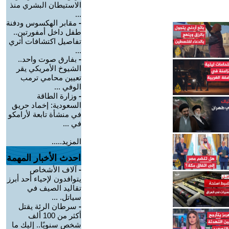
الاستيطان البشري منذ
...
-
مقابر الهكسوس ودفنة
طفل داخل أمفورتين..
تفاصيل اكتشافات أثري
...
-
بفارق صوت واحد..
الشيوخ الأمريكي يقر
تعيين محامي ترمب
الوفي ...
-
وزارة الطاقة
السعودية: إخماد حريق
في منشأة تابعة لأرامكو
في ...
المزيد.....
احدث الأخبار المهمة
-
آلاف الأشخاص
يتوافدون لإحياء أحد أبرز
تقاليد الصيف في
سياتل. ...
-
سرطان الرئة يقتل
أكثر من 100 ألف
شخص سنويًا.. إليك ما