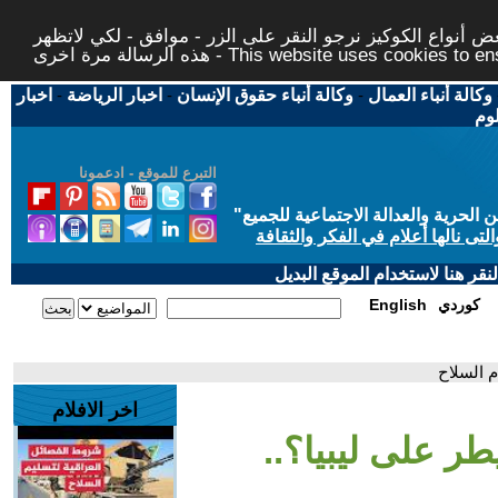
 أنواع الكوكيز نرجو النقر على الزر - موافق - لكي لاتظهر
This website uses cookies to ensure you ge
وكالة أنباء العمال
-
وكالة أنباء حقوق الإنسان
-
اخبار الرياضة
-
اخبار
لوم
التبرع للموقع - ادعمونا
حرية والعدالة الاجتماعية للجميع
"
تى نالها أعلام في الفكر والثقافة
قر هنا لاستخدام الموقع البديل
كوردي
English
م السلاح
اخر الافلام
يطر على ليبيا؟..