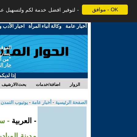
موافق - OK
لتوفير افضل خدمة لكم ولتسهيل عملي
أخبار عامة
-
وكالة أنباء المرأة
-
اخبار الأدب و
الموقع
يسارية
"من أج
حاز ال
إذا لديك
الزوار
اضافة/خدمات
بحث/الارشيف
الصفحة الرئيسية
-
أخبار عامة
-
يوتيوب التمدن
- العربية
مدينة المياد