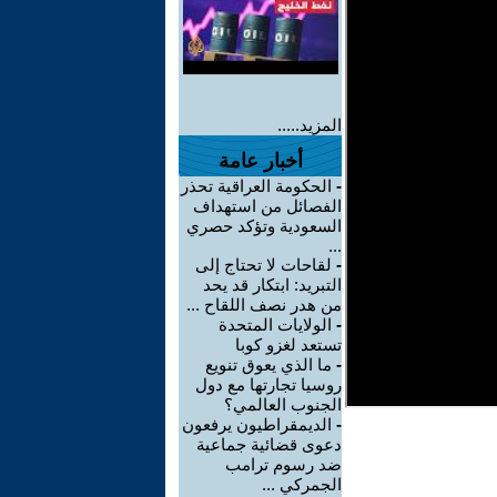
المزيد.....
أخبار عامة
-
الحكومة العراقية تحذر
الفصائل من استهداف
السعودية وتؤكد حصري
...
-
لقاحات لا تحتاج إلى
التبريد: ابتكار قد يحد
من هدر نصف اللقاح ...
-
الولايات المتحدة
تستعد لغزو كوبا
-
ما الذي يعوق تنويع
روسيا تجارتها مع دول
الجنوب العالمي؟
-
الديمقراطيون يرفعون
دعوى قضائية جماعية
ضد رسوم ترامب
الجمركي ...