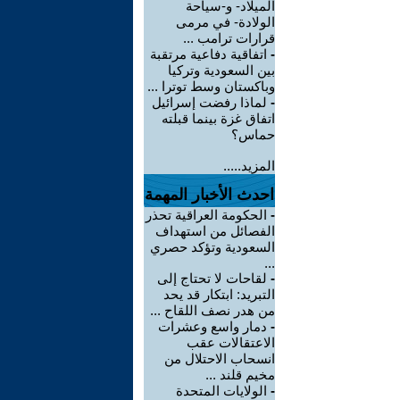
الميلاد- و-سياحة
الولادة- في مرمى
قرارات ترامب ...
-
اتفاقية دفاعية مرتقبة
بين السعودية وتركيا
وباكستان وسط توترا ...
-
لماذا رفضت إسرائيل
اتفاق غزة بينما قبلته
حماس؟
المزيد.....
احدث الأخبار المهمة
-
الحكومة العراقية تحذر
الفصائل من استهداف
السعودية وتؤكد حصري
...
-
لقاحات لا تحتاج إلى
التبريد: ابتكار قد يحد
من هدر نصف اللقاح ...
-
دمار واسع وعشرات
الاعتقالات عقب
انسحاب الاحتلال من
مخيم قلند ...
-
الولايات المتحدة