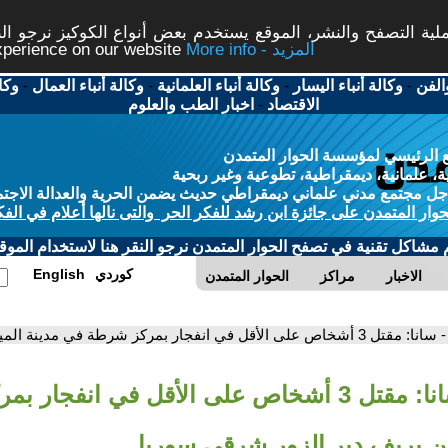
ة التصفح والنشر، الموقع يستخدم بعض أنواع الكوكيز نرجو النق
More info - المزيد
experience on our website
الفن
-
وكالة أنباء اليسار
-
وكالة أنباء العلمانية
-
وكالة أنباء العمال
-
وكا
الاقتصاد
-
اخبار الطب والعلوم
 الرئيسي لمؤسسة الحوار المتمدن
، علمانية، ديمقراطية، تطوعية وغير ربحية
ل مجتمع مدني علماني ديمقراطي حديث يضمن الحرية والعدالة الاجتم
حوار المتمدن على جائزة ابن رشد للفكر الحر والتى نالها أعلام في الفك
م مشاكل تقنية في تصفح الحوار المتمدن نرجو النقر هنا لاستخدام الموقع
كوردي
English
الاخبار
مراكز
الحوار المتمدن
- سانا: مقتل 3 أشخاص على الأقل في انفجار بمركز شرطة في مدينة الميادين بريف دير الزور شرقي سوريا
- سانا: مقتل 3 أشخاص على الأقل في انفجا
ين بريف دير الزور شرقي سوريا