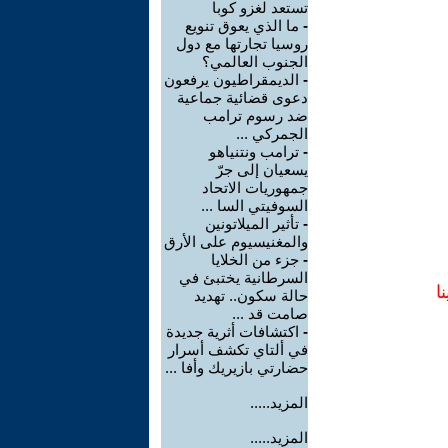
تستعد لغزو كوبا
-
ما الذي يعوق تنويع
روسيا تجارتها مع دول
الجنوب العالمي؟
-
الديمقراطيون يرفعون
دعوى قضائية جماعية
ضد رسوم ترامب
الجمركي ...
-
ترامب ونتنياهو
يسعيان إلى جرّ
جمهوريات الاتحاد
السوفيتي السا ...
-
تأثير الميلاتونين
والمغنيسيوم على الأرق
-
جزء من الخلايا
السرطانية يختبئ في
ا
حالة سكون.. تهديد
صامت قد ...
-
اكتشافات أثرية جديدة
في ألتاي تكشف أسرار
حضارتي بازيريك وأفا ...
المزيد.....
المزيد.....