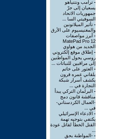
-
ترامب ونتنياهو
يسعيان إلى جرّ
جمهوريات الاتحاد
السوفيتي السا ...
-
تأثير الميلاتونين
والمغنيسيوم على الأرق
-
أبرز مواصفات
MatePad Pro 12
الجديد من هواوي
-
إطلاق موقع إلكتروني
روسي يحول المواطنين
إلى مراقبين للنباتات ...
-
العثور على خاتم
بلقاني عمره قرون
يكشف أسرار شبكة
التجارة في ...
-
البرلمان التركي يبدأ
مناقشة قانون دمج
-العمال الكردستاني-
في ...
-
الادعاء الإسرائيلي
يكتفي بتوجيه تهمة
القتل الخطأ لقاتل عودة
...
-
-المواطنة بحق