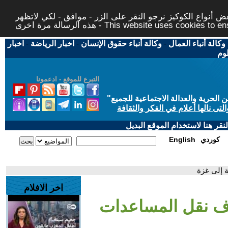
 أنواع الكوكيز نرجو النقر على الزر - موافق - لكي لاتظهر
This website uses cookies to ensure you ge
وكالة أنباء العمال
-
وكالة أنباء حقوق الإنسان
-
اخبار الرياضة
-
اخبار
لوم
التبرع للموقع - ادعمونا
حرية والعدالة الاجتماعية للجميع
"
تى نالها أعلام في الفكر والثقافة
قر هنا لاستخدام الموقع البديل
كوردي
English
ة إلى غزة
اخر الافلام
اف نقل المساعدات