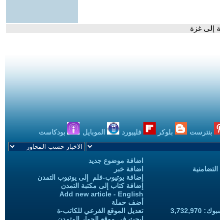
ة إلى غزة
بنترست
بلوكر
فليبورد
الموبايل
بودكاست
اضافة موضوع جديد
التضامنية
اضافة خبر
إضافة يوتيوب-فلم إلى يوتيوب التمدن
إضافة كتاب إلى مكتبة التمدن
Add new article - English
أضف حملة
3,732,97
تعديل الموقع الفرعي للكاتب-ة
ابحث في موقع الحوار المتمدن