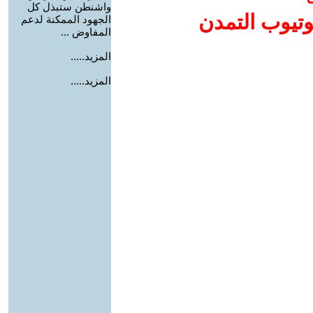
واشنطن ستبذل كل
وتيوب التمدن
الجهود الممكنة لدعم
المفاوض ...
المزيد.....
المزيد.....