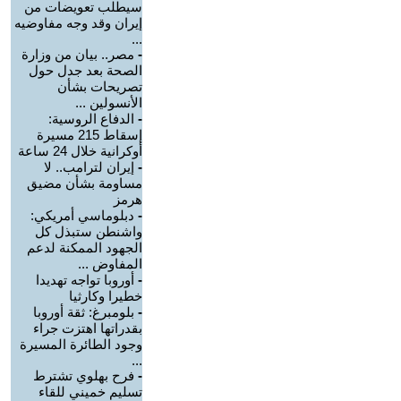
سيطلب تعويضات من
إيران وقد وجه مفاوضيه
...
-
مصر.. بيان من وزارة
الصحة بعد جدل حول
تصريحات بشأن
الأنسولين ...
-
الدفاع الروسية:
إسقاط 215 مسيرة
أوكرانية خلال 24 ساعة
-
إيران لترامب.. لا
مساومة بشأن مضيق
هرمز
-
دبلوماسي أمريكي:
واشنطن ستبذل كل
الجهود الممكنة لدعم
المفاوض ...
-
أوروبا تواجه تهديدا
خطيرا وكارثيا
-
بلومبرغ: ثقة أوروبا
بقدراتها اهتزت جراء
وجود الطائرة المسيرة
...
-
فرح بهلوي تشترط
تسليم خميني للقاء