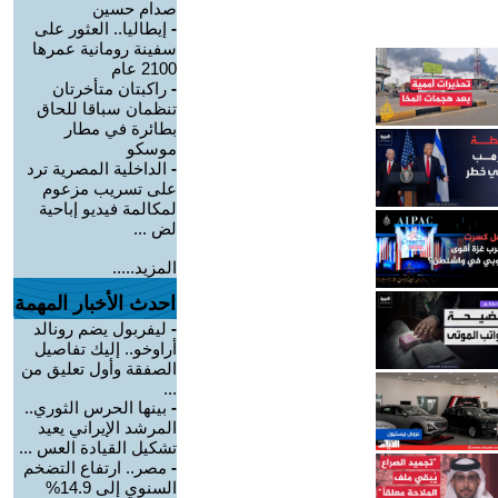
صدام حسين
-
إيطاليا.. العثور على
سفينة رومانية عمرها
2100 عام
-
راكبتان متأخرتان
تنظمان سباقا للحاق
بطائرة في مطار
موسكو
-
الداخلية المصرية ترد
على تسريب مزعوم
لمكالمة فيديو إباحية
لض ...
المزيد.....
احدث الأخبار المهمة
-
ليفربول يضم رونالد
أراوخو.. إليك تفاصيل
الصفقة وأول تعليق من
...
-
بينها الحرس الثوري..
المرشد الإيراني يعيد
تشكيل القيادة العس ...
-
مصر.. ارتفاع التضخم
السنوي إلى 14.9%