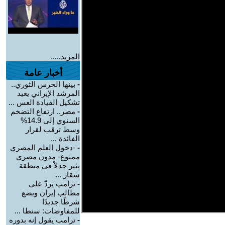
المزيد.....
أخبار عامة
-
بينها الحرس الثوري..
المرشد الإيراني يعيد
تشكيل القيادة العس ...
-
مصر.. ارتفاع التضخم
السنوي إلى 14.9%
وسط ترقب لقرار
الفائدة ...
-
-دخول العلم المصري
ممنوع- مدون مصري
يثير جدلاً في منطقة
سقار ...
-
ترامب يردّ على
مطالب إيران ويضع
شرطًا جديدًا
للمفاوضات: سنطا ...
-
ترامب يقول إنه بدوره