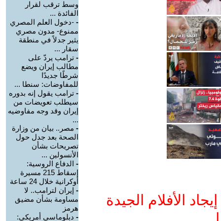
وسط ترقب لقرار
الفائدة ...
-
-دخول العلم المصري
ممنوع- مدون مصري
يثير جدلاً في منطقة
سقار ...
-
ترامب يردّ على
مطالب إيران ويضع
شرطًا جديدًا
للمفاوضات: سنطا ...
-
ترامب يقول إنه بدوره
سيطلب تعويضات من
إيران وقد وجه مفاوضيه
...
-
مصر.. بيان من وزارة
الصحة بعد جدل حول
تصريحات بشأن
الأنسولين ...
-
الدفاع الروسية:
إسقاط 215 مسيرة
أوكرانية خلال 24 ساعة
-
إيران لترامب.. لا
جاد الأفلام الجيدة
مساومة بشأن مضيق
هرمز
ا
-
دبلوماسي أمريكي: