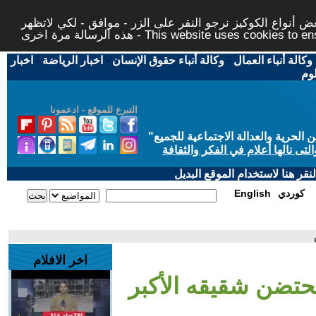
 أنواع الكوكيز نرجو النقر على الزر - موافق - لكي لاتظهر
This website uses cookies to ensure you ge
وكالة أنباء العمال
-
وكالة أنباء حقوق الإنسان
-
اخبار الرياضة
-
اخبار
لوم
التبرع للموقع - ادعمونا
حرية والعدالة الاجتماعية للجميع
"
تى نالها أعلام في الفكر والثقافة
قر هنا لاستخدام الموقع البديل
كوردي
English
اخر الافلام
 يحتضن شقيقه الأكبر