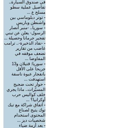
في صندوق السيارة..
تفاصيل عملية سطو
مسلح ع ...
-
توتر دبلوماسي بين
واشنطن وباريس
-
سوريا.. -منبر أنصار
الرسول- يعلن عن تبني
تفجير جرمانا وحصيلة ...
-
-نفاد الذخيرة-.. ترامب
غاضب من تقارير
تضعف موقفه في
المفاوضا ...
-
سوريا: قتيلان و13
جريحا على الأقل
بانفجار عبوة ناسفة
استهدفت ...
-
حوار تحت ضجيج
المسيّرات.. ماذا يجري
خلف كواليس حرب
أوكرانيا؟ ...
-
اتفاق شراكة مع تيك
توك يتيح لصناع
المحتوى استخدام
شخصيات ديز ...
-
بعد أزمة ضياء