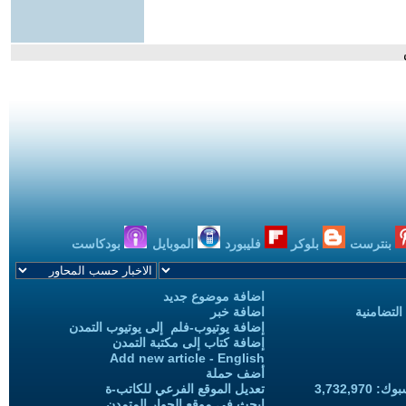
بنترست
بلوكر
فليبورد
الموبايل
بودكاست
اضافة موضوع جديد
التضامنية
اضافة خبر
إضافة يوتيوب-فلم إلى يوتيوب التمدن
إضافة كتاب إلى مكتبة التمدن
Add new article - English
أضف حملة
3,732,97
تعديل الموقع الفرعي للكاتب-ة
ابحث في موقع الحوار المتمدن