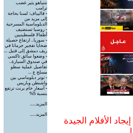
نتنياهو يثير غضب
ترامب
-
قاليباف: لسنا بحاجة
إلى مزيد من
الدبلوماسية المسرحية
-
روسيا تستضيف
أطفالا فلسطينيين
-
سوريا.. ارتفاع حصيلة
ضحايا تفجير جرمانا في
ريف دمشق إلى قتيل ...
-
وضعوا سائق تاكسي
في صندوق السيارة..
تفاصيل عملية سطو
مسلح ع ...
-
توتر دبلوماسي بين
واشنطن وباريس
-
أسعار خام برنت ترتفع
بنسبة 5%
المزيد.....
المزيد.....
جاد الأفلام الجيدة
ا