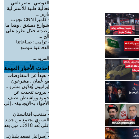
العوضي.. مصر تلغي
فعالية طبية للأسترالية
باربر ...
-
كاميرا CNN تجوب
شوارع دمشق.. وهذا ما
رصدته خلال نظرة على
الح ...
-
ترامب: صناعاتنا
الدفاعية تتوسع
المزيد.....
احدث الأخبار المهمة
-
بعيداً عن المفاوضات
مع عُمان.. مشرعون
إيرانيون يُعِدّون مشرو ...
-
بيروت تتحدث عن
جمود وواشنطن تصف
الأجواء بـ-الإيجابية-.. إلى
...
-
منتخب أفغانستان
النسوي يجتمع من جديد
على بُعد 8 آلاف ميل بعد
...
-
إسرائيل تصعد بلبنان..