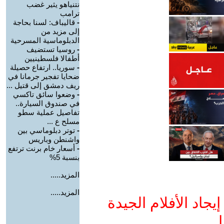
نتنياهو يثير غضب
ترامب
-
قاليباف: لسنا بحاجة
إلى مزيد من
الدبلوماسية المسرحية
-
روسيا تستضيف
أطفالا فلسطينيين
-
سوريا.. ارتفاع حصيلة
ضحايا تفجير جرمانا في
ريف دمشق إلى قتيل ...
-
وضعوا سائق تاكسي
في صندوق السيارة..
تفاصيل عملية سطو
مسلح ع ...
-
توتر دبلوماسي بين
واشنطن وباريس
-
أسعار خام برنت ترتفع
بنسبة 5%
المزيد.....
المزيد.....
جاد الأفلام الجيدة
ا