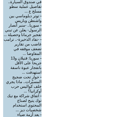
في صندوق السيارة..
تفاصيل عملية سطو
مسلح ع ...
-
توتر دبلوماسي بين
واشنطن وباريس
-
سوريا.. -منبر أنصار
الرسول- يعلن عن تبني
تفجير جرمانا وحصيلة ...
-
-نفاد الذخيرة-.. ترامب
غاضب من تقارير
تضعف موقفه في
المفاوضا ...
-
سوريا: قتيلان و13
جريحا على الأقل
بانفجار عبوة ناسفة
استهدفت ...
-
حوار تحت ضجيج
المسيّرات.. ماذا يجري
خلف كواليس حرب
أوكرانيا؟ ...
-
اتفاق شراكة مع تيك
توك يتيح لصناع
المحتوى استخدام
شخصيات ديز ...
-
بعد أزمة ضياء