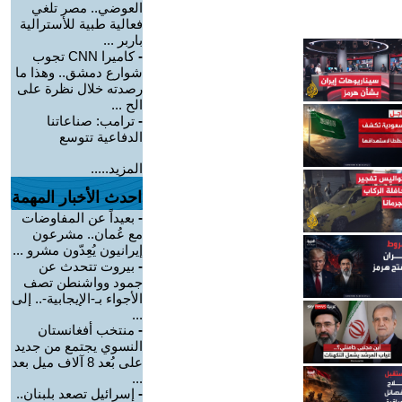
العوضي.. مصر تلغي
فعالية طبية للأسترالية
باربر ...
-
كاميرا CNN تجوب
شوارع دمشق.. وهذا ما
رصدته خلال نظرة على
الح ...
-
ترامب: صناعاتنا
الدفاعية تتوسع
المزيد.....
احدث الأخبار المهمة
-
بعيداً عن المفاوضات
مع عُمان.. مشرعون
إيرانيون يُعِدّون مشرو ...
-
بيروت تتحدث عن
جمود وواشنطن تصف
الأجواء بـ-الإيجابية-.. إلى
...
-
منتخب أفغانستان
النسوي يجتمع من جديد
على بُعد 8 آلاف ميل بعد
...
-
إسرائيل تصعد بلبنان..