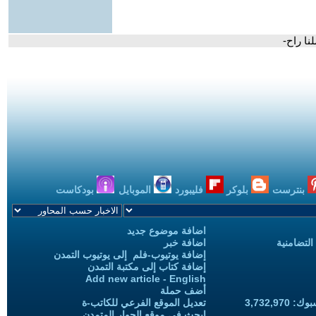
نا راح-
بنترست
بلوكر
فليبورد
الموبايل
بودكاست
اضافة موضوع جديد
التضامنية
اضافة خبر
إضافة يوتيوب-فلم إلى يوتيوب التمدن
إضافة كتاب إلى مكتبة التمدن
Add new article - English
أضف حملة
3,732,97
تعديل الموقع الفرعي للكاتب-ة
ابحث في موقع الحوار المتمدن