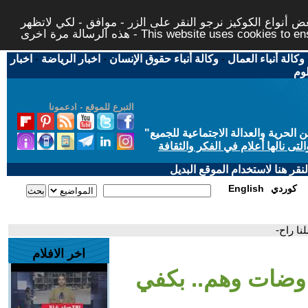
 أنواع الكوكيز نرجو النقر على الزر - موافق - لكي لاتظهر
This website uses cookies to ensure you ge
وكالة أنباء العمال
-
وكالة أنباء حقوق الإنسان
-
اخبار الرياضة
-
اخبار
لوم
التبرع للموقع - ادعمونا
حرية والعدالة الاجتماعية للجميع
"
تى نالها أعلام في الفكر والثقافة
قر هنا لاستخدام الموقع البديل
كوردي
English
نا راح-
اخر الافلام
فاوضات وهم.. بكفي