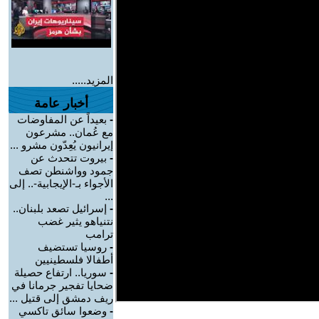
المزيد.....
أخبار عامة
-
بعيداً عن المفاوضات
مع عُمان.. مشرعون
إيرانيون يُعِدّون مشرو ...
-
بيروت تتحدث عن
جمود وواشنطن تصف
الأجواء بـ-الإيجابية-.. إلى
...
-
إسرائيل تصعد بلبنان..
نتنياهو يثير غضب
ترامب
-
روسيا تستضيف
أطفالا فلسطينيين
-
سوريا.. ارتفاع حصيلة
ضحايا تفجير جرمانا في
ريف دمشق إلى قتيل ...
-
وضعوا سائق تاكسي