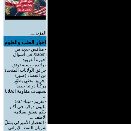
المزيد.....
اخبار الطب والعلوم
-
منافس جديد من
Xiaomi في أسواق
أجهزة أندرويد
-
رائدة روسية توثق
حرائق الولايات المتحدة
من الفضاء (صور)
-
فريق بحثي يطوّر
مركّباً دوائياً جديداً
يستهدف مقاومة الخلايا
...
-
تغريم -ميتا- 567
مليون دولار، في أكبر
حكم يتعلق بسلامة
الأطف ...
-
الحصار الأميركي يشلّ
شريان النفط الإيراني..