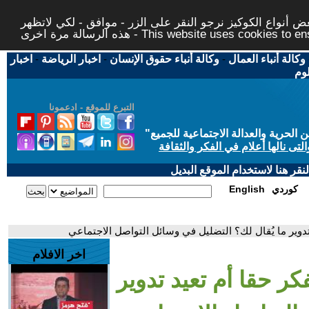
 أنواع الكوكيز نرجو النقر على الزر - موافق - لكي لاتظهر
This website uses cookies to ensure you ge
وكالة أنباء العمال
-
وكالة أنباء حقوق الإنسان
-
اخبار الرياضة
-
اخبار
لوم
التبرع للموقع - ادعمونا
حرية والعدالة الاجتماعية للجميع
"
تى نالها أعلام في الفكر والثقافة
قر هنا لاستخدام الموقع البديل
كوردي
English
دوير ما يُقال لك؟ التضليل في وسائل التواصل الاجتماعي
اخر الافلام
ر حقا أم تعيد تدوير