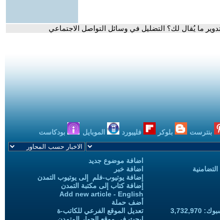
دوير ما يُقال لك؟ التضليل في وسائل التواصل الاجتماعي
بنترست
بلوكر
فليبورد
الموبايل
بودكاست
اضافة موضوع جديد
التضامنية
اضافة خبر
إضافة يوتيوب-فلم إلى يوتيوب التمدن
إضافة كتاب إلى مكتبة التمدن
Add new article - English
أضف حملة
3,732,97
تعديل الموقع الفرعي للكاتب-ة
ابحث في موقع الحوار المتمدن