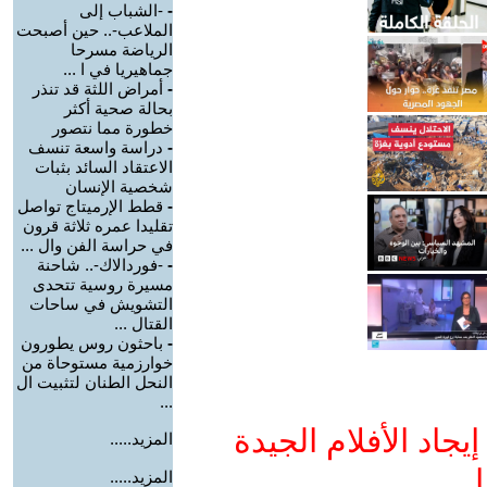
-
-الشباب إلى
الملاعب-.. حين أصبحت
الرياضة مسرحا
جماهيريا في ا ...
-
أمراض اللثة قد تنذر
بحالة صحية أكثر
خطورة مما نتصور
-
دراسة واسعة تنسف
الاعتقاد السائد بثبات
شخصية الإنسان
-
قطط الإرميتاج تواصل
تقليدا عمره ثلاثة قرون
في حراسة الفن وال ...
-
-فوردالاك-.. شاحنة
مسيرة روسية تتحدى
التشويش في ساحات
القتال ...
-
باحثون روس يطورون
خوارزمية مستوحاة من
النحل الطنان لتثبيت ال
...
جاد الأفلام الجيدة
المزيد.....
ا
المزيد.....