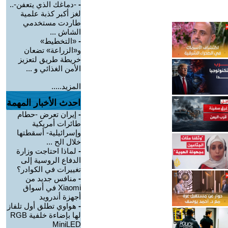
-
-دماغك الذي يتعفن-..
لغز أكبر كذبة علمية
طاردت مستخدمي
الشاش ...
-
«التخطيط»
و«الزراعة» تضعان
خريطة طريق لتعزيز
الأمن الغذائي و ...
المزيد.....
احدث الأخبار المهمة
-
إيران تعرض -حطام
طائرات أمريكية
وإسرائيلية- أسقطتها
خلال الح ...
-
لماذا احتاجت وزارة
الدفاع الروسية إلى
تغييرات في الكوادر؟
-
منافس جديد من
Xiaomi في أسواق
أجهزة أندرويد
-
هواوي تطلق أول تلفاز
لها بإضاءة خلفية RGB
MiniLED