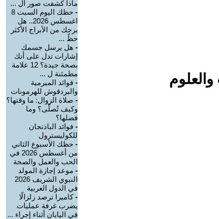
ماذا كشفت صور ال ...
-
حظك اليوم السبت 8
اغسطس 2026.. هل
برجك من الأبراج الأكثر
حظً ...
-
هل يرسل جسمك
إشارات تدل على أنك
بصحة جيدة؟ 12 علامة
مطمئنة ل ...
والعلوم
-
فوائد الميرمية
والبردقوش للهرمونات
-
صلاة الزوال: ما وقتها؟
وكيف تُصلّى؟ وما
فضلها؟
-
فوائد الباذنجان
للكوليسترول
-
حظك الأسبوع الثاني
من أغسطس 2026 في
الحب والعمل والصحة
-
موعد إجازة المولد
النبوي الشريف 2026
في الدول العربية
-
كاميرا ترصد زلزالًا
يضرب غرفة عمليات
في اليابان أثناء إجراء ...