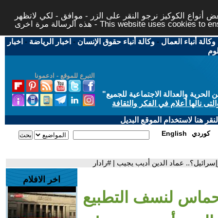
 أنواع الكوكيز نرجو النقر على الزر - موافق - لكي لاتظهر
This website uses cookies to ensure you ge
وكالة أنباء العمال
-
وكالة أنباء حقوق الإنسان
-
اخبار الرياضة
-
اخبار
لوم
التبرع للموقع - ادعمونا
حرية والعدالة الاجتماعية للجميع
"
تى نالها أعلام في الفكر والثقافة
قر هنا لاستخدام الموقع البديل
كوردي
English
ائيل؟.. عماد الدين أديب يجيب | #رادار
اخر الافلام
ماس لنسف التطبيع