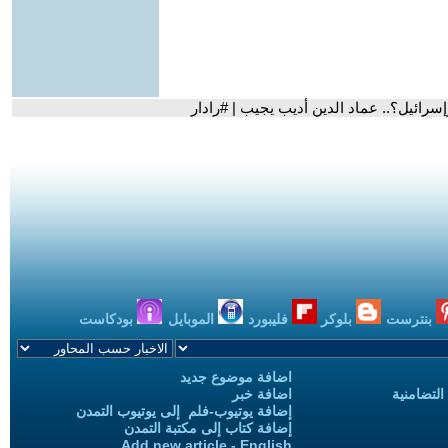
ائيل؟.. عماد الدين أديب يجيب | #رادار
بنترست
بلوكر
فليبورد
الموبايل
بودكاست
اضافة موضوع جديد
التضامنية
اضافة خبر
إضافة يوتيوب-فلم إلى يوتيوب التمدن
إضافة كتاب إلى مكتبة التمدن
Add new article - English