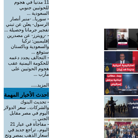
11 مدنياً في هجوم
للحوثيين جنوبي
السعودية ...
-
سوريا.. -منبر أنصار
الرسول- يعلن عن تبني
تفجير جرمانا وحصيلة ...
-
-رويترز- عن مصدرين
إقليميين: تركيا
والسعودية وباكستان
ستوقع ...
-
التحالف يجدد دعمه
للحكومة اليمنية عقب
هجوم الحوثيين على
مأرب ...
المزيد.....
احدث الأخبار المهمة
-
تحديث البنوك
والشركات.. سعر الدولار
اليوم في مصر مقابل
الجني ...
-
مفاجأة في عيار 21
اليوم.. تراجع جديد في
أسعار الذهب بمصر وتح