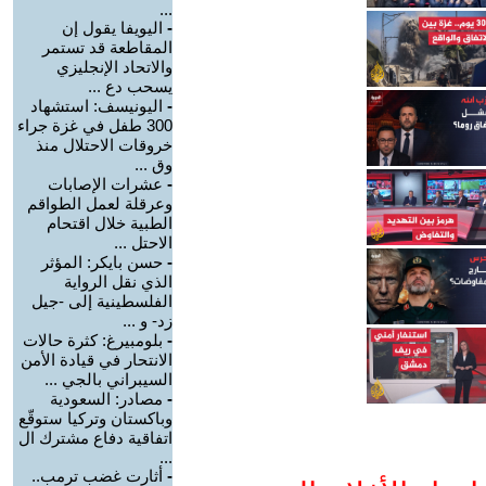
...
-
اليويفا يقول إن
المقاطعة قد تستمر
والاتحاد الإنجليزي
يسحب دع ...
-
اليونيسف: استشهاد
300 طفل في غزة جراء
خروقات الاحتلال منذ
وق ...
-
عشرات الإصابات
وعرقلة لعمل الطواقم
الطبية خلال اقتحام
الاحتل ...
-
حسن بايكر: المؤثر
الذي نقل الرواية
الفلسطينية إلى -جيل
زد- و ...
-
بلومبيرغ: كثرة حالات
الانتحار في قيادة الأمن
السيبراني بالجي ...
-
مصادر: السعودية
وباكستان وتركيا ستوقّع
اتفاقية دفاع مشترك ال
...
-
أثارت غضب ترمب..