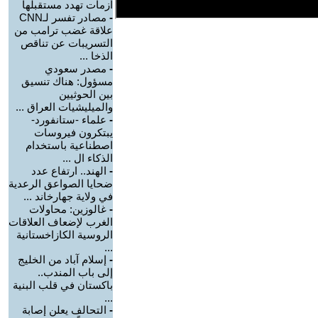
أزمات تهدد مستقبلها
-
مصادر تفسر لـCNN
علاقة غضب ترامب من
التسريبات عن تناقص
الذخا ...
-
مصدر سعودي
مسؤول: هناك تنسيق
بين الحوثيين
والميليشيات العراق ...
-
علماء -ستانفورد-
يبتكرون فيروسات
اصطناعية باستخدام
الذكاء ال ...
-
الهند.. ارتفاع عدد
ضحايا الصواعق الرعدية
في ولاية جهارخاند ...
-
غالوزين: محاولات
الغرب لإضعاف العلاقات
الروسية الكازاخستانية
...
-
إسلام آباد من الخليج
إلى باب المندب..
باكستان في قلب البنية
...
-
التحالف يعلن إصابة