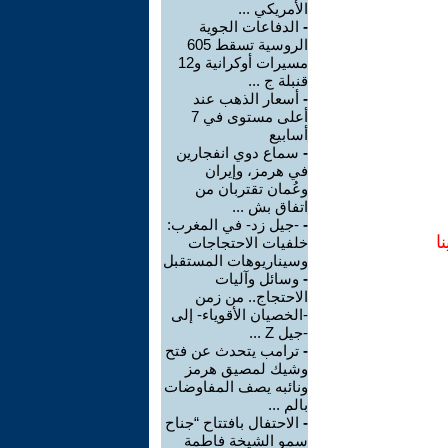
الأمريكي ...
-
الدفاعات الجوية
الروسية تسقط 605
مسيرات أوكرانية و12
قنبلة ج ...
-
أسعار الذهب عند
أعلى مستوى في 7
أسابيع
-
سماع دوي انفجارين
في هرمز، وإيران
وعُمان تقتربان من
اتفاق بش ...
-
-جيل زد- في المغرب:
ا
خلفيات الاحتجاجات
وسيناريوهات المستقبل
-
وسائل وآليات
الاحتجاج.. من زمن
-الخصيان الأقوياء- إلى
-جيل Z ...
-
ترامب يتحدث عن فتح
وشيك لمصيق هرمز
ونائبه يصف المفاوضات
بالم ...
-
الاحتفال بافتتاح “جناح
سمو الشيخة فاطمة