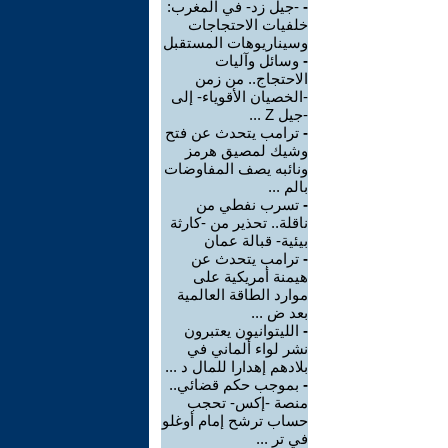
-
-جيل زد- في المغرب:
خلفيات الاحتجاجات
وسيناريوهات المستقبل
-
وسائل وآليات
الاحتجاج.. من زمن
-الخصيان الأقوياء- إلى
-جيل Z ...
-
ترامب يتحدث عن فتح
وشيك لمصيق هرمز
ونائبه يصف المفاوضات
بالم ...
-
تسرب نفطي من
ناقلة.. تحذير من -كارثة
بيئية- قبالة عمان
-
ترامب يتحدث عن
هيمنة أمريكية على
موارد الطاقة العالمية
بعد ض ...
-
الليتوانيون يعتبرون
نشر لواء ألماني في
بلادهم إهدارا للمال د ...
-
بموجب حكم قضائي..
منصة -إكس- تحجب
حساب ترشح إمام أوغلو
في تر ...