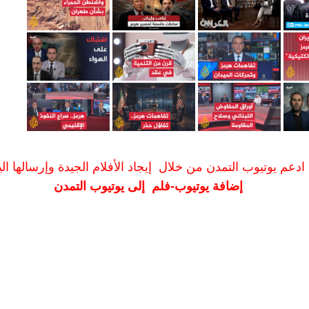
ادعم يوتيوب التمدن من خلال إيجاد الأفلام الجيدة وإرسالها الين
إضافة يوتيوب-فلم إلى يوتيوب التمدن