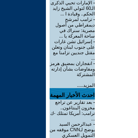
-
الإمارات تحيي الذكرى
الـ60 لتولي الشيخ زايد
الحكم.. وقيادة ا ...
-
ترامب لمرشح
ديمقراطي من أصول
مصرية: سنراك في
ساحة المعركة يا ...
-
إسرائيل تشن غارات
على جنوب لبنان وتعلن
مقتل جنديين تزامنا مع
...
-
انفجاران بمضيق هرمز
ومفاوضات بشأن إدارته
المشتركة
المزيد.....
احدث الأخبار المهمة
-
بعد تقارير عن تراجع
مخزون البنتاغون..
ترامب: أمريكا تمتلك -ك
...
-
عبدالرحمن السيد
يوضح لـCNN موقفه من
التمويل العسكري