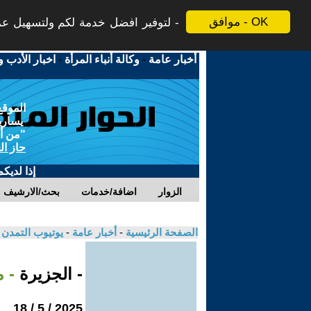
موافق - OK
لتوفير افضل خدمة لكم ولتسهيل عملي
أخبار عامة
-
وكالة أنباء المرأة
-
اخبار الأدب و
الموقع
يسارية
"من أج
حاز ال
إذا لديك
الزوار
اضافة/خدمات
بحث/الارشيف
الصفحة الرئيسية
-
أخبار عامة
-
يوتيوب التمدن
- الجزيرة
- 
2025 / 5 / 18