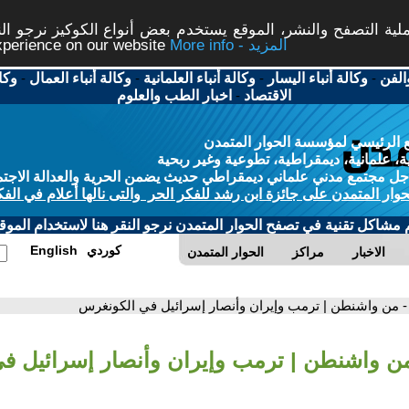
ة التصفح والنشر، الموقع يستخدم بعض أنواع الكوكيز نرجو النق
More info - المزيد
experience on our website
الفن
-
وكالة أنباء اليسار
-
وكالة أنباء العلمانية
-
وكالة أنباء العمال
-
وكا
الاقتصاد
-
اخبار الطب والعلوم
 الرئيسي لمؤسسة الحوار المتمدن
، علمانية، ديمقراطية، تطوعية وغير ربحية
ل مجتمع مدني علماني ديمقراطي حديث يضمن الحرية والعدالة الاجتم
حوار المتمدن على جائزة ابن رشد للفكر الحر والتى نالها أعلام في الفك
م مشاكل تقنية في تصفح الحوار المتمدن نرجو النقر هنا لاستخدام الموقع
كوردي
English
الاخبار
مراكز
الحوار المتمدن
- من واشنطن | ترمب وإيران وأنصار إسرائيل في الكونغرس
من واشنطن | ترمب وإيران وأنصار إسرائيل ف