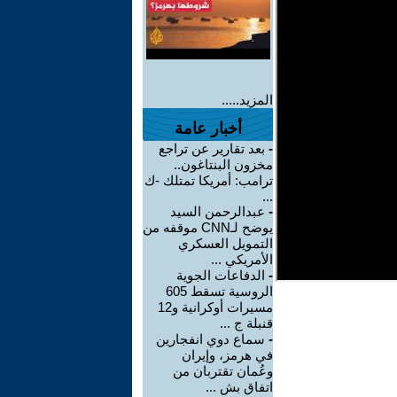
المزيد.....
أخبار عامة
-
بعد تقارير عن تراجع
مخزون البنتاغون..
ترامب: أمريكا تمتلك -ك
...
-
عبدالرحمن السيد
يوضح لـCNN موقفه من
التمويل العسكري
الأمريكي ...
-
الدفاعات الجوية
الروسية تسقط 605
مسيرات أوكرانية و12
قنبلة ج ...
-
سماع دوي انفجارين
في هرمز، وإيران
وعُمان تقتربان من
اتفاق بش ...