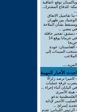
وباكستان توقع -اتفاقية
مكة- للدفاع المشترك..
...
-
ما تفاصيل الاتفاق
الوشيك بين طهران
ومسقط بشأن الملاحة
في مضي ...
-
دمشق: تفجير حافلة
في جرمانا يوقع 14
جريحا
-
أفغانستان: عودة
منتخب السيدات إلى
الملاعب
المزيد.....
احدث الأخبار المهمة
-
كاميرا ترصد زلزالًا
يضرب غرفة عمليات
في اليابان أثناء إجراء ...
-
هيئة الأسرى
الفلسطينية تدعو
الصليب الأحمر لإدانة
تجديد إسرائ ...
-
الرئيس اللبناني: تقدم