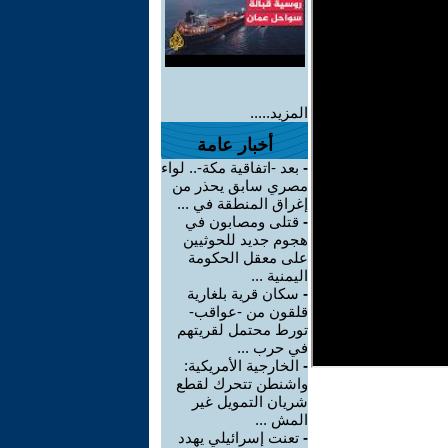
المزيد.....
أخبار عامة
-
بعد -اتفاقية مكة-.. لواء
مصري سابق يحذر من
إغراق المنطقة في ...
-
قتلى ومصابون في
هجوم جديد للحوثيين
على معقل الحكومة
اليمنية ...
-
سكان قرية بلغارية
قلقون من -عواقب-
تورط محتمل لقريتهم
في حرب ...
-
الخارجية الأمريكية:
واشنطن تتحرك لقطع
شريان التمويل غير
المش ...
-
تعنت إسرائيلي يهدد