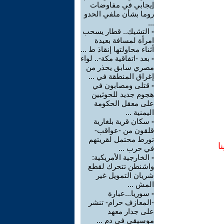
إيجابي في مفاوضات
روما بشأن ملفي الحدو
...
-
التشيك.. قطار يسحب
امرأة لمسافة بعيدة
أثناء محاولتها إنقاذ ط ...
-
بعد -اتفاقية مكة-.. لواء
مصري سابق يحذر من
إغراق المنطقة في ...
-
قتلى ومصابون في
هجوم جديد للحوثيين
على معقل الحكومة
اليمنية ...
-
سكان قرية بلغارية
قلقون من -عواقب-
تورط محتمل لقريتهم
ا
في حرب ...
-
الخارجية الأمريكية:
واشنطن تتحرك لقطع
شريان التمويل غير
المش ...
-
سوريا...عبارة
-المعازف حرام- تنشر
على جدار معهد
موسيقي في دم ...