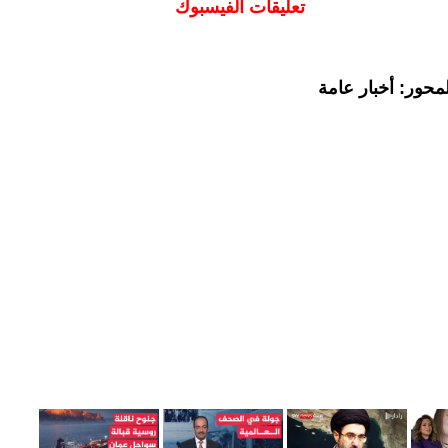
تعليقات الفيسبوك
محور: أخبار عامة