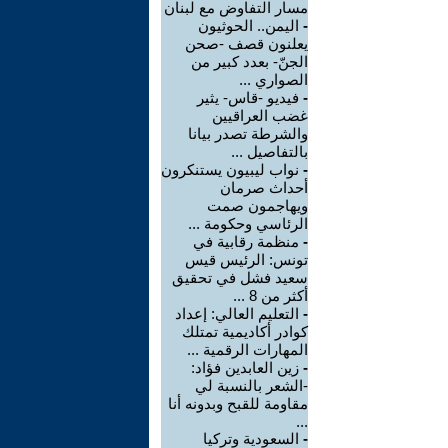
مسار التفاوض مع لبنان
-
اليمن.. الحوثيون
يعلنون قصف -صحن
الجنّ- بعدد كبير من
الصواري ...
-
فيديو -قاس- يثير
غضب العراقيين
والشرطة تصدر بيانا
بالتفاصيل ...
-
نواب ليبيون يستنكرون
أحداث صرمان
ويهاجمون صمت
الرئاسي وحكومة ...
-
منظمة رقابية في
تونس: الرئيس قيس
سعيد فشل في تحقيق
أكثر من 8 ...
-
التعليم العالي: إعداد
كوادر أكاديمية تمتلك
المهارات الرقمية ...
-
زين العابدين فؤاد:
-الشعر بالنسبة لي
مقاومة للقبح وبدونه أنا
...
-
السعودية وتركيا