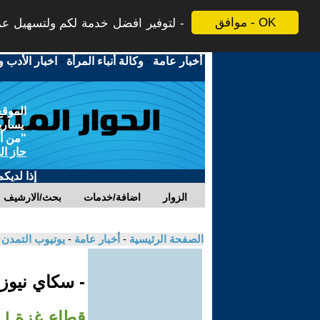
موافق - OK
لتوفير افضل خدمة لكم ولتسهيل عملي
أخبار عامة
-
وكالة أنباء المرأة
-
اخبار الأدب و
الموقع
يسارية
"من أج
حاز ال
إذا لديك
الزوار
اضافة/خدمات
بحث/الارشيف
الصفحة الرئيسية
-
أخبار عامة
-
يوتيوب التمدن
- سكاي نيوز
قطاع غزة | #