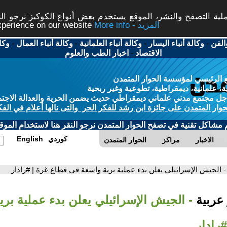
ة التصفح والنشر، الموقع يستخدم بعض أنواع الكوكيز نرجو النق
More info - المزيد
experience on our website
الفن
-
وكالة أنباء اليسار
-
وكالة أنباء العلمانية
-
وكالة أنباء العمال
-
وكا
الاقتصاد
-
اخبار الطب والعلوم
 الرئيسي لمؤسسة الحوار المتمدن
، علمانية، ديمقراطية، تطوعية وغير ربحية
ل مجتمع مدني علماني ديمقراطي حديث يضمن الحرية والعدالة الاجتم
حوار المتمدن على جائزة ابن رشد للفكر الحر والتى نالها أعلام في الفك
م مشاكل تقنية في تصفح الحوار المتمدن نرجو النقر هنا لاستخدام الموقع
كوردي
English
الاخبار
مراكز
الحوار المتمدن
- الجيش الإسرائيلي يعلن بدء عملية برية واسعة في قطاع غزة | #رادار
 عربية
- الجيش الإسرائيلي يعلن بدء عملية بر
رادار