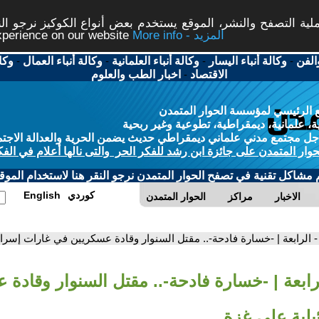
ة التصفح والنشر، الموقع يستخدم بعض أنواع الكوكيز نرجو النق
More info - المزيد
experience on our website
الفن
-
وكالة أنباء اليسار
-
وكالة أنباء العلمانية
-
وكالة أنباء العمال
-
وكا
الاقتصاد
-
اخبار الطب والعلوم
 الرئيسي لمؤسسة الحوار المتمدن
، علمانية، ديمقراطية، تطوعية وغير ربحية
ل مجتمع مدني علماني ديمقراطي حديث يضمن الحرية والعدالة الاجتم
حوار المتمدن على جائزة ابن رشد للفكر الحر والتى نالها أعلام في الفك
م مشاكل تقنية في تصفح الحوار المتمدن نرجو النقر هنا لاستخدام الموقع
كوردي
English
الاخبار
مراكز
الحوار المتمدن
- الرابعة | -خسارة فادحة-.. مقتل السنوار وقادة عسكريين في غارات إسرا
لرابعة | -خسارة فادحة-.. مقتل السنوار وقادة
يلية على غزة