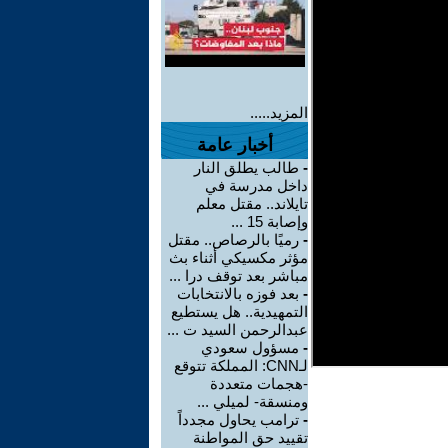
المزيد.....
أخبار عامة
-
طالب يطلق النار
داخل مدرسة في
تايلاند.. مقتل معلم
وإصابة 15 ...
-
رميًا بالرصاص.. مقتل
مؤثر مكسيكي أثناء بث
مباشر بعد توقف درا ...
-
بعد فوزه بالانتخابات
التمهيدية.. هل يستطيع
عبدالرحمن السيد ت ...
-
مسؤول سعودي
لـCNN: المملكة تتوقع
-هجمات متعددة
ومنسقة- لميلي ...
-
ترامب يحاول مجدداً
تقييد حق المواطنة