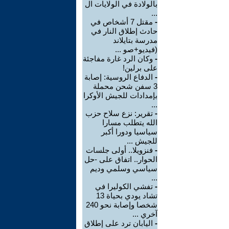
بالولادة في الولايات ال
...
-
مقتل 7 أشخاص في
حادث إطلاق النار في
مدرسة بتايلاند
(فيديو+صو ...
-
وكان الرد غارة مفاجئة
على برلين!
-
الدفاع الروسية: إصابة
3 سفن شحن محملة
بإمدادات للجيش الأوكرا
...
-
تقرير: نزع سلاح حزب
الله يتطلب مسارا
سياسيا ودورا أكبر
للجيش ...
-
فنزويلا.. أولى جلسات
الحوار.. اتفاق على -حل
سياسي وسلمي وديم
...
-
تفشي الكوليرا في
تشاد يودي بحياة 13
شخصا وإصابة نحو 240
آخري ...
-
اليابان ترد على إطلاق