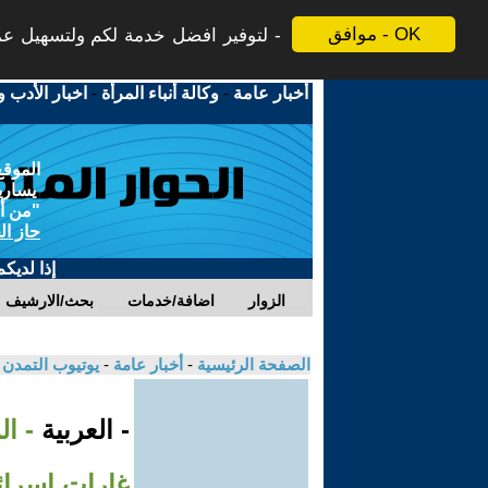
موافق - OK
لتوفير افضل خدمة لكم ولتسهيل عملي
أخبار عامة
-
وكالة أنباء المرأة
-
اخبار الأدب و
الموقع
يسارية
"من أج
حاز ال
إذا لديك
الزوار
اضافة/خدمات
بحث/الارشيف
الصفحة الرئيسية
-
أخبار عامة
-
يوتيوب التمدن
- العربية
- ا
غارات إسرائ