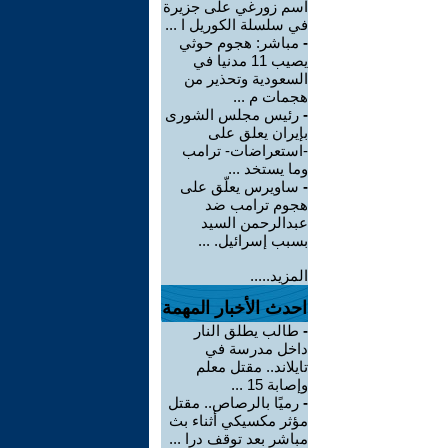
اسم زورغي على جزيرة
في سلسلة الكوريل ا ...
-
مباشر: هجوم حوثي
يصيب 11 مدنيا في
السعودية وتحذير من
هجمات م ...
-
رئيس مجلس الشورى
بإيران يعلق على
-استعراضات- ترامب
وما يستخد ...
-
ساويرس يعلّق على
هجوم ترامب ضد
عبدالرحمن السيد
بسبب إسرائيل. ...
المزيد.....
احدث الأخبار المهمة
-
طالب يطلق النار
داخل مدرسة في
تايلاند.. مقتل معلم
وإصابة 15 ...
-
رميًا بالرصاص.. مقتل
مؤثر مكسيكي أثناء بث
مباشر بعد توقف درا ...