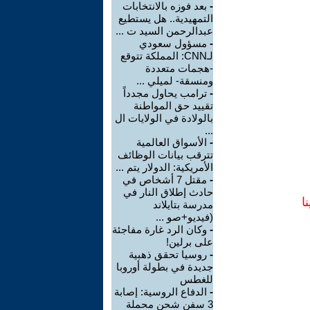
-
بعد فوزه بالانتخابات
التمهيدية.. هل يستطيع
عبدالرحمن السيد ت ...
-
مسؤول سعودي
لـCNN: المملكة تتوقع
-هجمات متعددة
ومنسقة- لميلي ...
-
ترامب يحاول مجدداً
تقييد حق المواطنة
بالولادة في الولايات ال
...
-
الأسواق العالمية
تترقب بيانات الوظائف
الأمريكية: الدولار يتم ...
-
مقتل 7 أشخاص في
حادث إطلاق النار في
ا
مدرسة بتايلاند
(فيديو+صو ...
-
وكان الرد غارة مفاجئة
على برلين!
-
روسيا تحقق ذهبية
جديدة في بطولة أوروبا
للغطس
-
الدفاع الروسية: إصابة
3 سفن شحن محملة