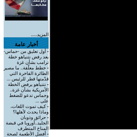
المزيد.....
أخبار عامة
-
أول تعليق من -حماس-
بعد رفض نتنياهو خطة
ترامب بشأن غزة
-
خطط معلّقة.. ما مصير
الطائرة الفاخرة التي
قدّمتها قطر للرئيس ...
-
نتنياهو يرفض الخطة
الأمريكية بشأن غزة..
وحماس تدعو للضغط
على ...
-
كيف تموت اللغات،
وماذا يحدث لأهلها؟
-
حرائق وذوبان
الجليد..أوروبا في قبضة
المناخ المتطرف
-
أفضل الأطعمة لصحة