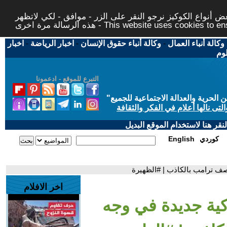
 أنواع الكوكيز نرجو النقر على الزر - موافق - لكي لاتظهر
This website uses cookies to ensure you ge
وكالة أنباء العمال
-
وكالة أنباء حقوق الإنسان
-
اخبار الرياضة
-
اخبار
لوم
التبرع للموقع - ادعمونا
حرية والعدالة الاجتماعية للجميع
"
تى نالها أعلام في الفكر والثقافة
قر هنا لاستخدام الموقع البديل
كوردي
English
يصف ترامب بالكاذب | #الظهيرة
اخر الافلام
كية جديدة في وجه