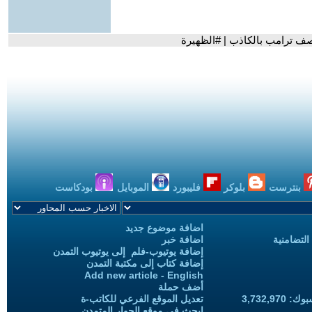
يصف ترامب بالكاذب | #الظهيرة
بنترست
بلوكر
فليبورد
الموبايل
بودكاست
اضافة موضوع جديد
التضامنية
اضافة خبر
إضافة يوتيوب-فلم إلى يوتيوب التمدن
إضافة كتاب إلى مكتبة التمدن
Add new article - English
أضف حملة
3,732,97
تعديل الموقع الفرعي للكاتب-ة
ابحث في موقع الحوار المتمدن