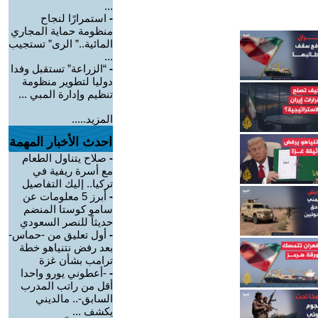
...
-
استمرارًا لنجاح
منظومة حماية المجاري
المائية..” الرى” تستجيب
...
-
“الزراعة” تستقبل وفدا
دوليا لتطوير منظومة
تنظيم وإدارة المبي ...
المزيد.....
احدث الأخبار المهمة
-
صلاح يتناول الطعام
مع أسرة ريفية في
تركيا.. إليك التفاصيل
-
أبرز 5 معلومات عن
سامو كوستا المنضم
حديثاً للنصر السعودي
-
أول تعليق من -حماس-
بعد رفض نتنياهو خطة
ترامب بشأن غزة
-
-أعطوني يورو واحدا
أقل من راتب المدرب
السابق-.. مالديني
يكشف ...