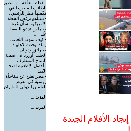
-
خطط معلّقة.. ما مصير
الطائرة الفاخرة التي
قدّمتها قطر للرئيس ...
-
نتنياهو يرفض الخطة
الأمريكية بشأن غزة..
وحماس تدعو للضغط
على ...
-
كيف تموت اللغات،
وماذا يحدث لأهلها؟
-
حرائق وذوبان
الجليد..أوروبا في قبضة
المناخ المتطرف
-
أفضل الأطعمة لصحة
الكبد
-
مصر تعلن عن مفاجأة
روسية في معرض
العلمين الدولي للطيران
المزيد.....
المزيد.....
جاد الأفلام الجيدة
ا