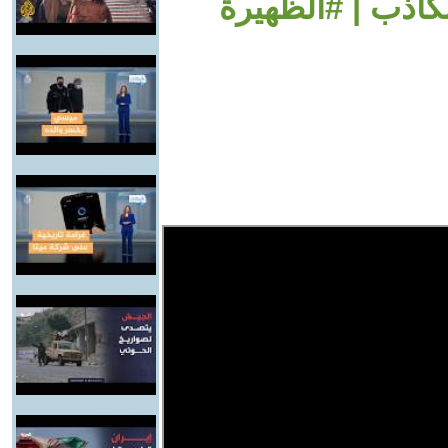
كاذب | #الظهيرة