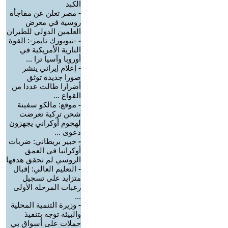
الكبد
-
مصر تعلن عن مفاجأة
روسية في معرض
العلمين الدولي للطيران
-
-نيويورك تايمز-: القوة
النارية الأمريكية في
أوروبا وآسيا ترا ...
-
إعلام إيراني ينشر
صورا جديدة توثق
أضرارا طالت عددا من
القواع ...
-
موقع: مالكو سفينة
شحن تركية تعرضت
لهجوم أوكراني يجهزون
دعوى ...
-
خبير بريطاني: ضربات
أوكرانيا في العمق
الروسي لم تحقق هدفها
-
التعليم العالي: إقبال
متزايد على تسجيل
رغبات المرحلة الأولى
...
-
وزيرة التنمية المحلية
والبيئة توجه بتنفيذ
حملات على أسواق بي