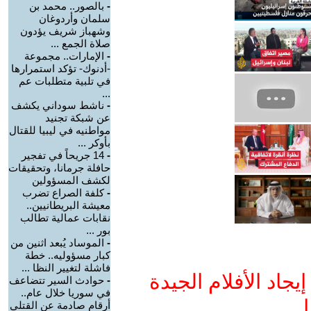
-
بالصور.. محمد بن
سلمان وأردوغان
وشهباز شريف يؤدون
صلاة الجمع ...
-
الإمارات.. مجموعة
-أدنوك- تؤكد استمرارها
في تلبية متطلبات عم
...
-
ناشط سوداني يكشف
عن شبكة تجنيد
مواطنيه في ليبيا للقتال
بأوكر ...
-
14 جريحاً في تفجير
حافلة جرمانا، وتحقيقات
لكشف المسؤولين
-
كلفة الصراع تضرب
معيشة البريطانيين..
نقابات عمالية تطالب
بور ...
-
الموساد يُبعد اثنين من
كبار مسؤوليه.. خطة
فاشلة لتغيير النظا ...
جاد الأفلام الجيدة
-
حوادث السير تتضاعف
في سوريا خلال عام..
ا
أرقام صادمة عن القتلى