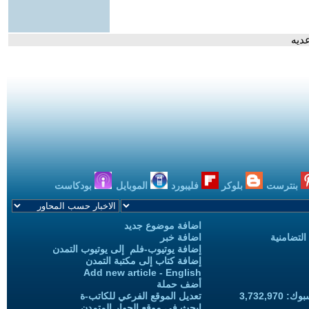
بنترست
بلوكر
فليبورد
الموبايل
بودكاست
اضافة موضوع جديد
التضامنية
اضافة خبر
إضافة يوتيوب-فلم إلى يوتيوب التمدن
إضافة كتاب إلى مكتبة التمدن
Add new article - English
أضف حملة
3,732,97
تعديل الموقع الفرعي للكاتب-ة
ابحث في موقع الحوار المتمدن