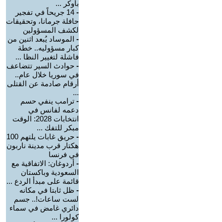
بأوكر ...
-
14 جريحاً في تفجير
حافلة جرمانا، وتحقيقات
لكشف المسؤولين
-
الموساد يُبعد اثنين من
كبار مسؤوليه.. خطة
فاشلة لتغيير النظا ...
-
حوادث السير تتضاعف
في سوريا خلال عام..
أرقام صادمة عن القتلى
...
-
ترامب ينفي حسم
دعمه لفانس في
انتخابات 2028: الوقت
مبكر للتفك ...
-
حريق غابات يلتهم 100
هكتار قرب مدينة ناربون
في فرنسا
-
أردوغان: الاتفاقية مع
السعودية وباكستان
قائمة على مبدأ الردع ...
-
ظل ثابتا في مكانه
لست ساعات!.. جسم
دائري غامض في سماء
كولورا ...