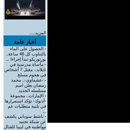
المزيد.....
أخبار عامة
-
الحصول على الماء
بالتناوب كل 48 ساعة..
بورتوريكو تبدأ إجراءا ...
-
مأساة مدرسية في
تايلاند.. مقتل 7 أشخاص
في هجوم مسلح
-
-عشماوي-.. محمد
رمضان يعلن اسم
مسلسله الجديد
-
الإمارات.. مجموعة
-أدنوك- تؤكد استمرارها
في تلبية متطلبات عم
...
-
ناشط سوداني يكشف
عن شبكة تجنيد
مواطنيه في ليبيا للقتال