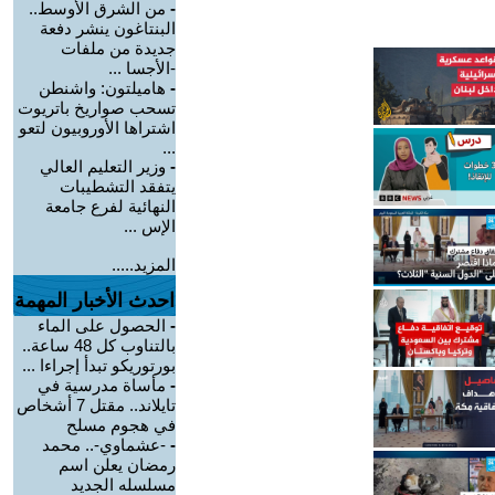
-
من الشرق الأوسط..
البنتاغون ينشر دفعة
جديدة من ملفات
-الأجسا ...
-
هاميلتون: واشنطن
تسحب صواريخ باتريوت
اشتراها الأوروبيون لتعو
...
-
وزير التعليم العالي
يتفقد التشطيبات
النهائية لفرع جامعة
الإس ...
المزيد.....
احدث الأخبار المهمة
-
الحصول على الماء
بالتناوب كل 48 ساعة..
بورتوريكو تبدأ إجراءا ...
-
مأساة مدرسية في
تايلاند.. مقتل 7 أشخاص
في هجوم مسلح
-
-عشماوي-.. محمد
رمضان يعلن اسم
مسلسله الجديد