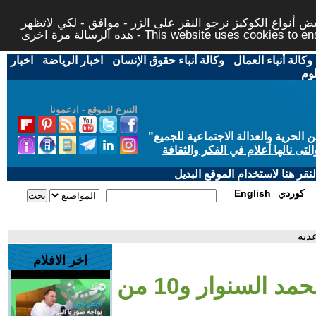
 أنواع الكوكيز نرجو النقر على الزر - موافق - لكي لاتظهر
This website uses cookies to ensure you ge
وكالة أنباء العمال
-
وكالة أنباء حقوق الإنسان
-
اخبار الرياضة
-
اخبار
لوم
التبرع للموقع - ادعمونا
حرية والعدالة الاجتماعية للجميع
"
تى نالها أعلام في الفكر والثقافة
قر هنا لاستخدام الموقع البديل
كوردي
English
اخر الافلام
- إسرائيل تؤكد مقتل محمد السنوار و10 من