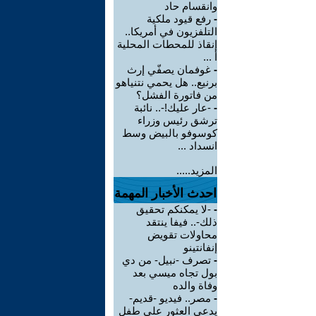
وانقسام حاد
-
رفع قيود ملكية
التلفزيون في أمريكا..
إنقاذ للمحطات المحلية
أ ...
-
غوفمان يصفّي إرث
برنيع.. هل يحمي نتنياهو
من فاتورة الفشل؟
-
-عار عليك!-.. نائبة
ترشق رئيس وزراء
كوسوفو بالبيض وسط
انسداد ...
المزيد.....
احدث الأخبار المهمة
-
-لا يمكنكم تحقيق
ذلك-.. فيفا ينتقد
محاولات تقويض
إنفانتينو
-
تصرف -نبيل- من دي
بول تجاه ميسي بعد
وفاة والده
-
مصر.. فيديو -قديم-
يدعي العثور على طفل