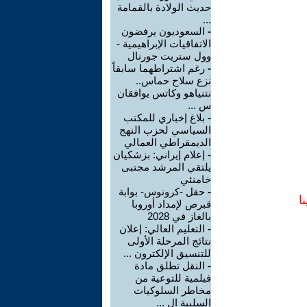
حديث الولادة بالقمامة
...
-
السعوديون يرفضون
الاتفاقيات الإبراهيمية -
وول ستريت جورنال
-
رغم اشتراطهما سابقاً
نزع سلاح حماس..
نتنياهو وكاتس يوافقان
س ...
-
بلاغ إخباري للمكتب
السياسي لحزب النهج
الديمقراطي العمالي
-
إعلام إيراني: بزشكيان
يلتقي المرشد مجتبى
خامنئي
-
حقل -كرونوس- بوابة
ا
قبرص لإمداد أوروبا
بالغاز في 2028
-
التعليم العالي: إعلان
نتائج المرحلة الأولى
للتنسيق الإلكترون ...
-
النقل تطلق مادة
فيلمية للتوعية من
مخاطر السلوكيات
السلبية ال ...