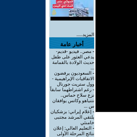
المزيد.....
أخبار عامة
-
مصر.. فيديو -قديم-
يدعي العثور على طفل
حديث الولادة بالقمامة
...
-
السعوديون يرفضون
الاتفاقيات الإبراهيمية -
وول ستريت جورنال
-
رغم اشتراطهما سابقاً
نزع سلاح حماس..
نتنياهو وكاتس يوافقان
س ...
-
إعلام إيراني: بزشكيان
يلتقي المرشد مجتبى
خامنئي
-
التعليم العالي: إعلان
نتائج المرحلة الأولى