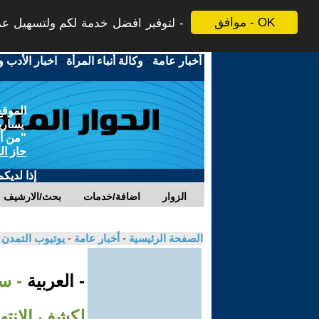
موافق - OK
لتوفير افضل خدمة لكم ولتسهيل عملي
أخبار عامة
-
وكالة أنباء المرأة
-
اخبار الأدب و
الموقع
يسارية
"من أج
حاز ال
إذا لديك
الزوار
اضافة/خدمات
بحث/الارشيف
الصفحة الرئيسية
-
أخبار عامة
-
يوتيوب التمدن
- العربية
- سو
لكشف الانته