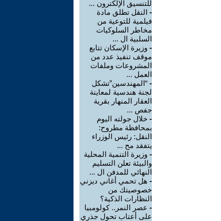
للتنسيق الإلكترون ...
-
النقل تطلق مادة
فيلمية للتوعية من
مخاطر السلوكيات
السلبية ال ...
-
وزيرة الإسكان تتابع
موقف تنفيذ عدد من
المشروعات وملفات
العمل ...
-
“المهندسين”تشكل
لجنة هندسية لمعاينة
العقار المنهار بقرية
جفص ...
-
خلال جولته اليوم
بمحافظة مطروح:
النقل: رئيس الوزراء
يتفقد مح ...
-
وزيرة التنمية المحلية
والبيئة تعلن التسليم
النهائي للمدفن ال ...
-
هل تحمي أغاني ديزني
خصوصيتك من
النظارات الذكية؟
-
عصر النمر.. كولومبيا
على أعتاب تحول جذري