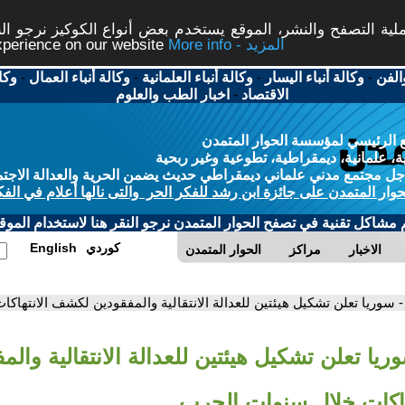
ة التصفح والنشر، الموقع يستخدم بعض أنواع الكوكيز نرجو النق
More info - المزيد
experience on our website
الفن
-
وكالة أنباء اليسار
-
وكالة أنباء العلمانية
-
وكالة أنباء العمال
-
وكا
الاقتصاد
-
اخبار الطب والعلوم
 الرئيسي لمؤسسة الحوار المتمدن
، علمانية، ديمقراطية، تطوعية وغير ربحية
ل مجتمع مدني علماني ديمقراطي حديث يضمن الحرية والعدالة الاجتم
حوار المتمدن على جائزة ابن رشد للفكر الحر والتى نالها أعلام في الفك
م مشاكل تقنية في تصفح الحوار المتمدن نرجو النقر هنا لاستخدام الموقع
كوردي
English
الاخبار
مراكز
الحوار المتمدن
- سوريا تعلن تشكيل هيئتين للعدالة الانتقالية والمفقودين لكشف الانتها
ريا تعلن تشكيل هيئتين للعدالة الانتقالية والم
اكات خلال سنوات الحرب