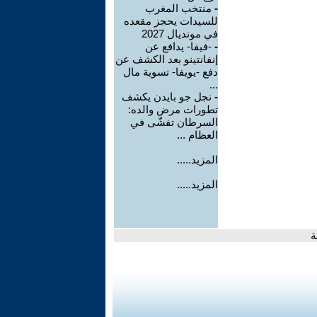
-
منتخب المغرب
للسيدات يحجز مقعده
في مونديال 2027
-
-فيفا- يدافع عن
إنفانتينو بعد الكشف عن
دفع -يويفا- تسوية مال
...
-
نجل جو بايدن يكشف
تطورات مرض والده:
السرطان تفشّى في
العظام ...
المزيد.....
المزيد.....