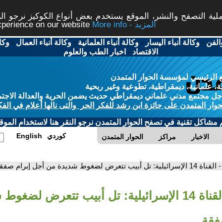
ة التصفح والنشر، الموقع يستخدم بعض أنواع الكوكيز نرجو النق
More info - المزيد
experience on our website
الفن
-
وكالة أنباء اليسار
-
وكالة أنباء العلمانية
-
وكالة أنباء العمال
-
وكا
الاقتصاد
-
اخبار الطب والعلوم
 الرئيسي لمؤسسة الحوار المتمدن
، علمانية، ديمقراطية، تطوعية وغير ربحية
ل مجتمع مدني علماني ديمقراطي حديث يضمن الحرية والعدالة الاجتم
حوار المتمدن على جائزة ابن رشد للفكر الحر والتى نالها أعلام في الفك
م مشاكل تقنية في تصفح الحوار المتمدن نرجو النقر هنا لاستخدام الموقع
كوردي
English
الاخبار
مراكز
الحوار المتمدن
- القناة 14 الإسرائيلية: تل أبيب تتعرض لضغوط شديدة من أجل إبرام صفقة
- القناة 14 الإسرائيلية: تل أبيب تتعرض لضغ
فقة