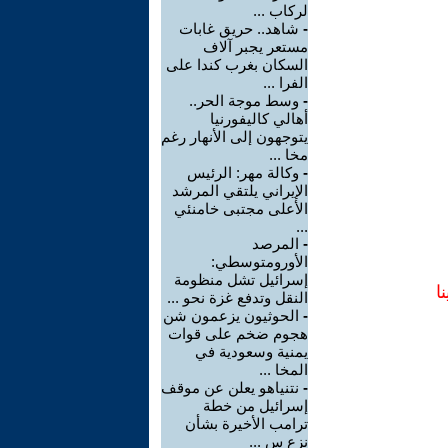
لركاب ...
-
شاهد.. حريق غابات
مستعر يجبر آلاف
السكان بغرب كندا على
الفرا ...
-
وسط موجة الحر..
أهالي كاليفورنيا
يتوجهون إلى الأنهار رغم
مخا ...
-
وكالة مهر: الرئيس
الإيراني يلتقي المرشد
الأعلى مجتبى خامنئي
...
-
المرصد
الأورومتوسطي:
إسرائيل تشل منظومة
ا
النقل وتدفع غزة نحو ...
-
الحوثيون يزعمون شن
هجوم ضخم على قوات
يمنية وسعودية في
المخا ...
-
نتنياهو يعلن عن موقف
إسرائيل من خطة
ترامب الأخيرة بشأن
نزع س ...