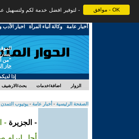
موافق - OK
لتوفير افضل خدمة لكم ولتسهيل عملي
أخبار عامة
-
وكالة أنباء المرأة
-
اخبار الأدب و
الموقع
يسارية
"من أج
حاز ال
إذا لديك
الزوار
اضافة/خدمات
بحث/الارشيف
الصفحة الرئيسية
-
أخبار عامة
-
يوتيوب التمدن
- الجزيرة
أجل إبرام ص