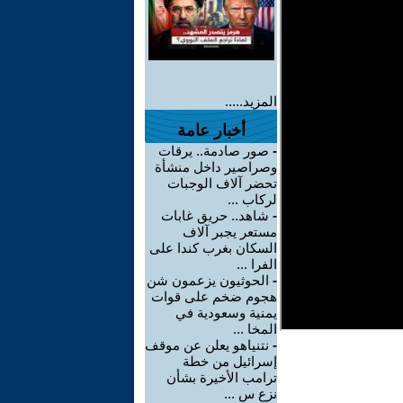
المزيد.....
أخبار عامة
-
صور صادمة.. يرقات
وصراصير داخل منشأة
تحضر آلاف الوجبات
لركاب ...
-
شاهد.. حريق غابات
مستعر يجبر آلاف
السكان بغرب كندا على
الفرا ...
-
الحوثيون يزعمون شن
هجوم ضخم على قوات
يمنية وسعودية في
المخا ...
-
نتنياهو يعلن عن موقف
إسرائيل من خطة
ترامب الأخيرة بشأن
نزع س ...