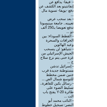
-
-فيفا- يدافع عن
إنفانتينو بعد الكشف عن
دفع -يويفا- تسوية مال
...
-
بعد سحب عرض
تعيينه.. جامعة مينيسوتا
تدفع تعويضا بـ250 ألف
دو ...
-
القطط السوداء: بين
الخرافات والسحرة
وعيد الهالوين
-
نتنياهو: لن ينسحب
الجيش الإسرائيلي من
غزة حتى يتم نزع سلاح
ح ...
-
إسرائيل تدشن
مستوطنة جديدة قرب
جنين ضمن مخطط
للتوسع شمال الض ...
-
رسائل بكين للقاهرة..
تسليط الضوء على
طائرة Y-20 يفتح باب
الت ...
-
النائب محمد أبو
النصر: تسجيل خطوط