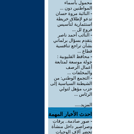
محمول بأسماء
المواطنين دون ...
-
النائبة مروة حسان
تدعو لإطلاق خريطة
استثمارية لتأسيس
فروع لل ...
-
النائب أحمد ناصر
يتقدم بسؤال برلماني
بشأن تراجع تنافسية
قطاع ...
-
محافظ القليوبية :
جولة موسعة لمتابعة
أعمال الرصف
والمخلفات ...
-
التجمع الوطني: من
الشيطنة السياسية إلى
حزب مؤهل لتولي
الرئاس ...
المزيد.....
احدث الأخبار المهمة
-
صور صادمة.. يرقات
وصراصير داخل منشأة
تحضر آلاف الوجبات