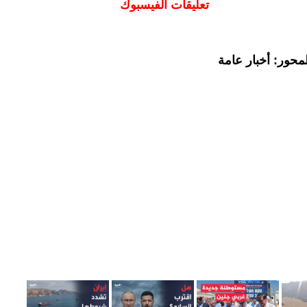
تعليقات الفيسبوك
محور: أخبار عامة