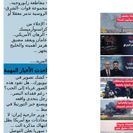
-
مقاطعة زابوروجيه..
مجموعة قوات -الشرق-
الروسية تدمر معقلا أو
...
-
الإجلاء من
كراسنوأرميسك
-
الرهان الأمريكي..
عامان ويفقد مضيق
هرمز أهميته والخليج
يجهز ...
المزيد.....
احدث الأخبار المهمة
-
كشك تصوير في
نيويورك.. هل تقود هذه
الصور غرباء إلى الحب؟
-
رغم فقدانه البصر..
رجل يتحدى واقعه
ويصنع خبز التورتيلا في
مط ...
-
وزير خارجية إيران: لا
محادثات مع أمريكا بظل
انتهاك مذكرة الت ...
-
سوريا تعلن التوصل