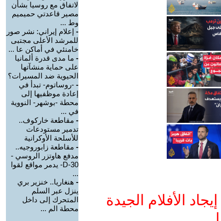
لاتفاق مع روسيا بشأن
مصير قاعدتي حميميم
وط ...
-
إعلام إيراني: نشر صور
للمرشد الأعلى مجتبى
خامنئي في أماكن عا ...
-
ما مدى قدرة ألمانيا
على حماية منشآتها
الحيوية ضد المسيرات؟
-
-روساتوم- تبدأ في
إعادة موظفيها إلى
محطة -بوشهر- النووية
في ...
-
مقاطعة خاركوف..
تدمير مستودعات
للأسلحة الأوكرانية
-
مقاطعة زابوروجيه..
مدفع هاوتزر الروسي -
D-30- يدمر مواقع لقوا
...
-
هنغاريا.. خنزير بري
ينزل عبر السلم
جاد الأفلام الجيدة
المتحرك إلى داخل
محطة الم ...
ا