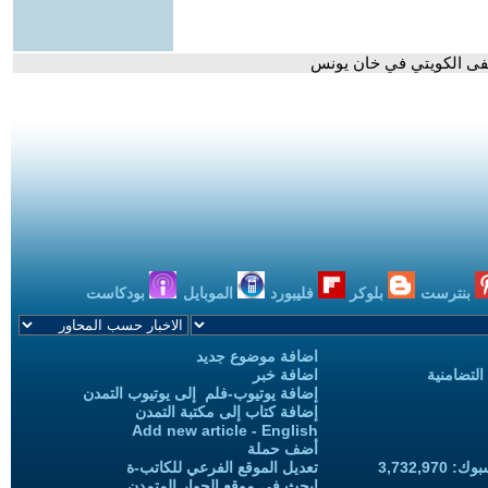
فى الكويتي في خان يونس
بنترست
بلوكر
فليبورد
الموبايل
بودكاست
اضافة موضوع جديد
التضامنية
اضافة خبر
إضافة يوتيوب-فلم إلى يوتيوب التمدن
إضافة كتاب إلى مكتبة التمدن
Add new article - English
أضف حملة
3,732,97
تعديل الموقع الفرعي للكاتب-ة
ابحث في موقع الحوار المتمدن