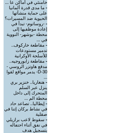
خامنئي في أماكن عا ...
-
ما مدى قدرة ألمانيا
على حماية منشآتها
الحيوية ضد المسيرات؟
-
-روساتوم- تبدأ في
إعادة موظفيها إلى
محطة -بوشهر- النووية
في ...
-
مقاطعة خاركوف..
تدمير مستودعات
للأسلحة الأوكرانية
-
مقاطعة زابوروجيه..
مدفع هاوتزر الروسي -
D-30- يدمر مواقع لقوا
...
-
هنغاريا.. خنزير بري
ينزل عبر السلم
المتحرك إلى داخل
محطة الم ...
-
إيطاليا.. تصاعد حاد
في نشاط بركان إتنا في
صقلية
-
سقوط لاعب برازيلي
في نفق أثناء احتفاله
بتسجيل هدف