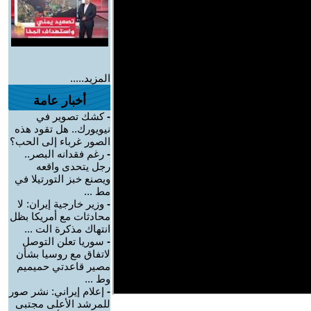
المزيد.....
أخبار عامة
-
كشك تصوير في
نيويورك.. هل تقود هذه
الصور غرباء إلى الحب؟
-
رغم فقدانه البصر..
رجل يتحدى واقعه
ويصنع خبز التورتيلا في
مط ...
-
وزير خارجية إيران: لا
محادثات مع أمريكا بظل
انتهاك مذكرة الت ...
-
سوريا تعلن التوصل
لاتفاق مع روسيا بشأن
مصير قاعدتي حميميم
وط ...
-
إعلام إيراني: نشر صور
للمرشد الأعلى مجتبى