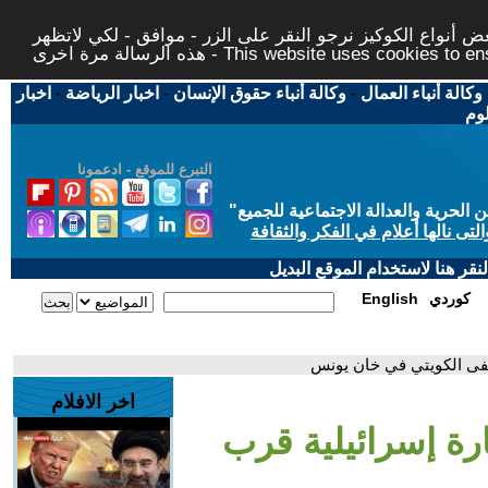
 أنواع الكوكيز نرجو النقر على الزر - موافق - لكي لاتظهر
This website uses cookies to ensure you ge
وكالة أنباء العمال
-
وكالة أنباء حقوق الإنسان
-
اخبار الرياضة
-
اخبار
لوم
التبرع للموقع - ادعمونا
حرية والعدالة الاجتماعية للجميع
"
تى نالها أعلام في الفكر والثقافة
قر هنا لاستخدام الموقع البديل
كوردي
English
فى الكويتي في خان يونس
اخر الافلام
رة إسرائيلية قرب