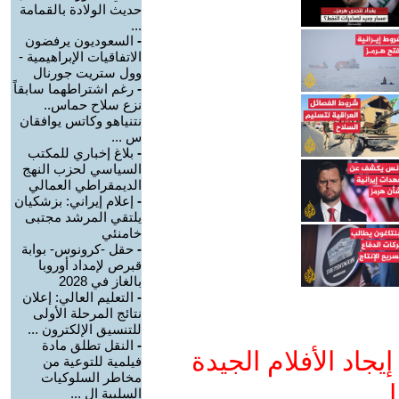
حديث الولادة بالقمامة
...
-
السعوديون يرفضون
الاتفاقيات الإبراهيمية -
وول ستريت جورنال
-
رغم اشتراطهما سابقاً
نزع سلاح حماس..
نتنياهو وكاتس يوافقان
س ...
-
بلاغ إخباري للمكتب
السياسي لحزب النهج
الديمقراطي العمالي
-
إعلام إيراني: بزشكيان
يلتقي المرشد مجتبى
خامنئي
-
حقل -كرونوس- بوابة
قبرص لإمداد أوروبا
بالغاز في 2028
-
التعليم العالي: إعلان
نتائج المرحلة الأولى
للتنسيق الإلكترون ...
-
النقل تطلق مادة
جاد الأفلام الجيدة
فيلمية للتوعية من
مخاطر السلوكيات
ا
السلبية ال ...