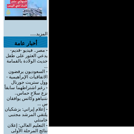
المزيد.....
أخبار عامة
-
مصر.. فيديو -قديم-
يدعي العثور على طفل
حديث الولادة بالقمامة
...
-
السعوديون يرفضون
الاتفاقيات الإبراهيمية -
وول ستريت جورنال
-
رغم اشتراطهما سابقاً
نزع سلاح حماس..
نتنياهو وكاتس يوافقان
س ...
-
إعلام إيراني: بزشكيان
يلتقي المرشد مجتبى
خامنئي
-
التعليم العالي: إعلان
نتائج المرحلة الأولى