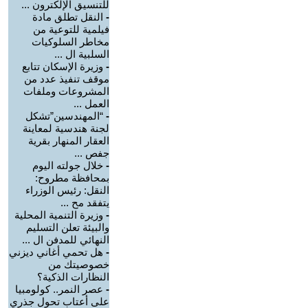
للتنسيق الإلكترون ...
-
النقل تطلق مادة
فيلمية للتوعية من
مخاطر السلوكيات
السلبية ال ...
-
وزيرة الإسكان تتابع
موقف تنفيذ عدد من
المشروعات وملفات
العمل ...
-
“المهندسين”تشكل
لجنة هندسية لمعاينة
العقار المنهار بقرية
جفص ...
-
خلال جولته اليوم
بمحافظة مطروح:
النقل: رئيس الوزراء
يتفقد مح ...
-
وزيرة التنمية المحلية
والبيئة تعلن التسليم
النهائي للمدفن ال ...
-
هل تحمي أغاني ديزني
خصوصيتك من
النظارات الذكية؟
-
عصر النمر.. كولومبيا
على أعتاب تحول جذري