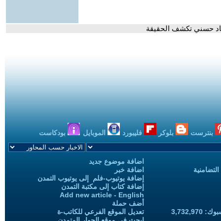
سعاد حسني تكشف الحقيقة
بنترست
بلوكر
فليبورد
الموبايل
بودكاست
اضافة موضوع جديد
التضامنية
اضافة خبر
إضافة يوتيوب-فلم إلى يوتيوب التمدن
إضافة كتاب إلى مكتبة التمدن
Add new article - English
أضف حملة
3,732,97
تعديل الموقع الفرعي للكاتب-ة
ابحث في موقع الحوار المتمدن