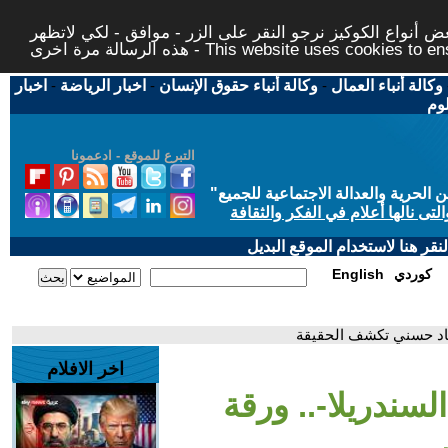
 أنواع الكوكيز نرجو النقر على الزر - موافق - لكي لاتظهر
This website uses cookies to ensure you ge
وكالة أنباء العمال
-
وكالة أنباء حقوق الإنسان
-
اخبار الرياضة
-
اخبار
لوم
التبرع للموقع - ادعمونا
حرية والعدالة الاجتماعية للجميع
"
تى نالها أعلام في الفكر والثقافة
قر هنا لاستخدام الموقع البديل
كوردي
English
سعاد حسني تكشف الحقيقة
اخر الافلام
السندريلا-.. ورقة