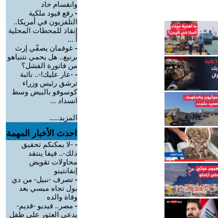
وانقسام حاد
-
رفع قيود ملكية
التلفزيون في أمريكا..
إنقاذ للمحطات المحلية
أ ...
-
غوفمان يصفّي إرث
برنيع.. هل يحمي نتنياهو
من فاتورة الفشل؟
-
-عار عليك!-.. نائبة
ترشق رئيس وزراء
كوسوفو بالبيض وسط
انسداد ...
المزيد.....
احدث الأخبار المهمة
-
-لا يمكنكم تحقيق
ذلك-.. فيفا ينتقد
محاولات تقويض
إنفانتينو
-
تصرف -نبيل- من دي
بول تجاه ميسي بعد
وفاة والده
-
مصر.. فيديو -قديم-
يدعي العثور على طفل