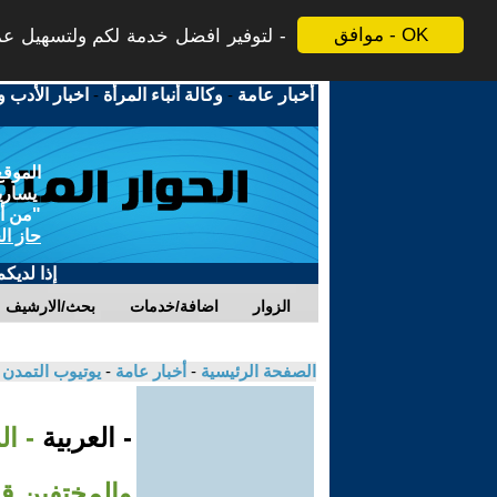
موافق - OK
لتوفير افضل خدمة لكم ولتسهيل عملي
أخبار عامة
-
وكالة أنباء المرأة
-
اخبار الأدب و
الموقع
يسارية
"من أج
حاز ال
إذا لديك
الزوار
اضافة/خدمات
بحث/الارشيف
الصفحة الرئيسية
-
أخبار عامة
-
يوتيوب التمدن
- العربية
- ا
والمختفين قس