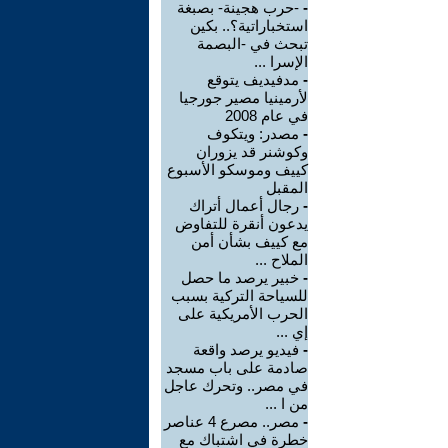
-
-حرب هجينة- بصبغة
استخباراتية؟.. بكين
تبحث في -البصمة
الإسرا ...
-
مدفيديف يتوقع
لأرمينيا مصير جورجيا
في عام 2008
-
مصدر: ويتكوف
وكوشنر قد يزوران
كييف وموسكو الأسبوع
المقبل
-
رجال أعمال أتراك
يدعون أنقرة للتفاوض
مع كييف بشأن أمن
الملاح ...
-
خبير يرصد ما حصل
للسياحة التركية بسبب
الحرب الأمريكية على
إي ...
-
فيديو يرصد واقعة
صادمة على باب مسجد
في مصر.. وتحرك عاجل
من ا ...
-
مصر.. مصرع 4 عناصر
خطرة في اشتباك مع