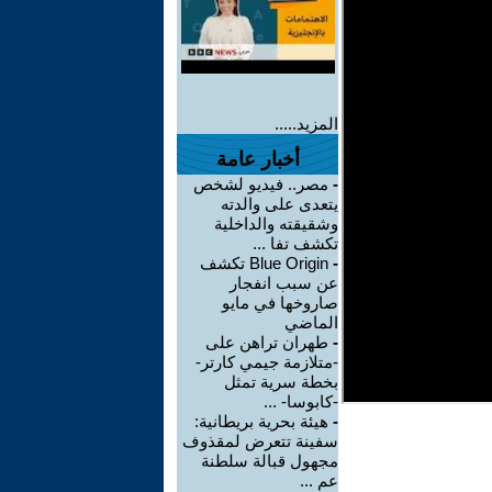
المزيد.....
أخبار عامة
-
مصر.. فيديو لشخص
يتعدى على والدته
وشقيقته والداخلية
تكشف تفا ...
-
Blue Origin تكشف
عن سبب انفجار
صاروخها في مايو
الماضي
-
طهران تراهن على
-متلازمة جيمي كارتر-
بخطة سرية تمثل
-كابوسا- ...
-
هيئة بحرية بريطانية:
سفينة تتعرض لمقذوف
مجهول قبالة سلطنة
عم ...