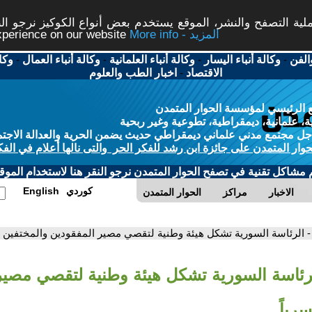
ة التصفح والنشر، الموقع يستخدم بعض أنواع الكوكيز نرجو النق
More info - المزيد
experience on our website
الفن
-
وكالة أنباء اليسار
-
وكالة أنباء العلمانية
-
وكالة أنباء العمال
-
وكا
الاقتصاد
-
اخبار الطب والعلوم
 الرئيسي لمؤسسة الحوار المتمدن
، علمانية، ديمقراطية، تطوعية وغير ربحية
ل مجتمع مدني علماني ديمقراطي حديث يضمن الحرية والعدالة الاجتم
حوار المتمدن على جائزة ابن رشد للفكر الحر والتى نالها أعلام في الفك
م مشاكل تقنية في تصفح الحوار المتمدن نرجو النقر هنا لاستخدام الموقع
كوردي
English
الاخبار
مراكز
الحوار المتمدن
- الرئاسة السورية تشكل هيئة وطنية لتقصي مصير المفقودين والمختفين ق
لرئاسة السورية تشكل هيئة وطنية لتقصي مصير
رياً