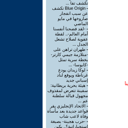
تكشف تفا ...
-
Blue Origin تكشف
عن سبب انفجار
صاروخها في مايو
الماضي
-
-لقد فضحنا أنفسنا
أمام العالم-.. لقطة
عفوية لصلاح تشعل
الجدل ...
-
طهران تراهن على
-متلازمة جيمي كارتر-
بخطة سرية تمثل
-كابوسا- ...
-
لوكا زيدان يودع
غرناطة ويوقع لناد
إسباني جديد
ا
-
هيئة بحرية بريطانية:
سفينة تتعرض لمقذوف
مجهول قبالة سلطنة
عم ...
-
الاتحاد الإنجليزي يقر
قواعد جديدة بعد مأساة
وفاة لاعب شاب
-
-حرب هجينة- بصبغة
استخباراتية؟.. بكين