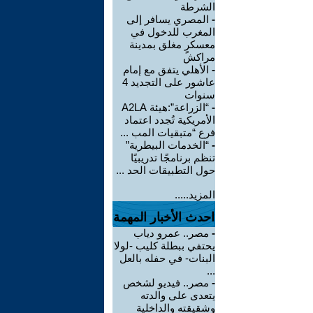
الشرطة
-
المصري يسافر إلى
المغرب للدخول في
معسكرٍ مغلق بمدينة
مراكش
-
الأهلي يتفق مع إمام
عاشور على التجديد 4
سنوات
-
“الزراعة”:هيئة A2LA
الأمريكية تُجدد اعتماد
فرع “متبقيات المب ...
-
“الخدمات البيطرية”
تنظم برنامجًا تدريبيًا
حول التطبيقات الحد ...
المزيد.....
احدث الأخبار المهمة
-
مصر.. عمرو دياب
يحتفي ببطلة كليب -لولا
البنات- في حفله بالعل
...
-
مصر.. فيديو لشخص
يتعدى على والدته
وشقيقته والداخلية