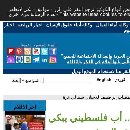
 أنواع الكوكيز نرجو النقر على الزر - موافق - لكي لاتظهر
This website uses cookies to ensure you ge
وكالة أنباء العمال
-
وكالة أنباء حقوق الإنسان
-
اخبار الرياضة
-
اخبار
لوم
التبرع للموقع - ادعمونا
حرية والعدالة الاجتماعية للجميع
"
تى نالها أعلام في الفكر والثقافة
قر هنا لاستخدام الموقع البديل
كوردي
English
المصاب إثر قصف للاحتلال شمالي غزة
اخر الافلام
.. أب فلسطيني يبكي