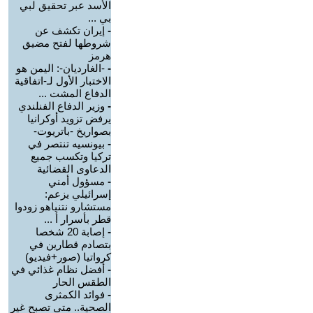
الأسد عبر تحقيق لبي
بي ...
-
إيران تكشف عن
شروطها لفتح مضيق
هرمز
-
-الغارديان-: اليمن هو
الاختبار الأول لـ-اتفاقية
الدفاع المشت ...
-
وزير الدفاع الفنلندي
يرفض تزويد أوكرانيا
بصواريخ -باتريوت-
-
بيونسيه تنتصر في
تركيا وتكسب جميع
الدعاوى القضائية
-
مسؤول أمني
إسرائيلي يزعم:
مستشارو نتنياهو زودوا
قطر بأسرار أ ...
-
إصابة 20 شخصا
بتصادم قطارين في
كرواتيا (صور+فيديو)
-
أفضل نظام غذائي في
الطقس الحار
-
فوائد الكمثرى
الصحية.. متى تصبح غير