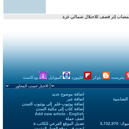
المصاب إثر قصف للاحتلال شمالي غزة
بنترست
بلوكر
فليبورد
الموبايل
بودكاست
اضافة موضوع جديد
التضامنية
اضافة خبر
إضافة يوتيوب-فلم إلى يوتيوب التمدن
إضافة كتاب إلى مكتبة التمدن
Add new article - English
أضف حملة
3,732,97
تعديل الموقع الفرعي للكاتب-ة
ابحث في موقع الحوار المتمدن