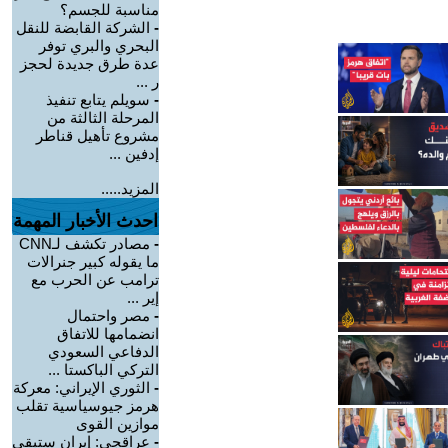
مناسبة للجسم؟
-
الشركة القابضة للنقل
البحري والبري توفر
عدة طرق جديدة لحجز
ر ...
-
سويلم يتابع تنفيذ
المرحلة الثالثة من
مشروع تأهيل قناطر
إدفين ...
المزيد.....
احدث الأخبار المهمة
-
مصادر تكشف لـCNN
ما يقوله كبير جنرالات
ترامب عن الحرب مع
إير ...
-
مصر واحتمال
انضمامها للاتفاق
الدفاعي السعودي
التركي الباكستا ...
-
الثوري الإيراني: معركة
هرمز جيوسياسية تقلب
موازين القوى
-
عراقجي: إيران ستبقى