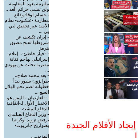
ملتزمة بعهد المقاومة
ولن تنسى جرائم العد ...
-
حسام لوقا: وقائع
مطاردة -عنكبوت- نظام
الأسد عبر تحقيق لبي
بي ...
-
إيران تكشف عن
شروطها لفتح مضيق
هرمز
-
-خيار خاطئ-.. إعلام
إسرائيلي يهاجم فنانة
مصرية تخلت عن يهودي
...
-
بعد محمد صلاح..
طرابزون سبور يبدأ
خطواته لضم نجم الهلال
السع ...
-
-الغارديان-: اليمن هو
الاختبار الأول لـ-اتفاقية
الدفاع المشت ...
-
وزير الدفاع الفنلندي
يرفض تزويد أوكرانيا
جاد الأفلام الجيدة
بصواريخ -باتريوت-
ا
المزيد.....