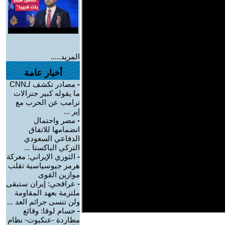
المزيد.....
أخبار عامة
-
مصادر تكشف لـCNN
ما يقوله كبير جنرالات
ترامب عن الحرب مع
إير ...
-
مصر واحتمال
انضمامها للاتفاق
الدفاعي السعودي
التركي الباكستا ...
-
الثوري الإيراني: معركة
هرمز جيوسياسية تقلب
موازين القوى
-
عراقجي: إيران ستبقى
ملتزمة بعهد المقاومة
ولن تنسى جرائم العد ...
-
حسام لوقا: وقائع
مطاردة -عنكبوت- نظام