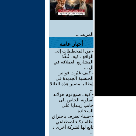
المزيد.....
أخبار عامة
-
من المخططات إلى
الواقع.. كيف تُنفَّذ
المشاريع العملاقة في
ال ...
-
كيف غيّرت قوانين
الجنسية الجديدة في
إيطاليا مصير هذه العائلا
...
-
كيف صنع توم هولاند
أسلوبه الخاص إلى
جانب زيندايا على
السجادة ...
-
-ميتا- تعترف باختراق
نظام ذكاء اصطناعي
تابع لها لشركة أخرى د
...