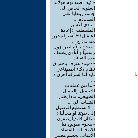
-
كيف صنع توم هولاند
أسلوبه الخاص إلى
جانب زيندايا على
السجادة ...
-
نادي الأسير
الفلسطيني: إعادة
اعتقال 80 أسيرا محررا
منذ بدء ح ...
-
صلاح يوقّع لطرابزون
رسميًا والنادي يكشف
مدة التعاقد
-
-ميتا- تعترف باختراق
نظام ذكاء اصطناعي
ا
تابع لها لشركة أخرى د
...
-
ما بين عمليات
التجميل والجمال
الطبيعي، ماذا يختار
الشباب الي ...
-
-لا نستطيع الوصول
إلى بيوتنا أو محالّنا-:
سكان قلنديا يصفون ...
-
هجوم ميونيخ قبل
الانتخابات: القضاء
الألماني يحسم مصير