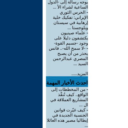
يوجه رسالة إلى -الدول
الساعية لشراء الأ ...
-
الحرس الثوري
الإيراني: تفكيك خلية
إرهابية في سيستان
وبلوجستا ...
-
علماء صينيون
يكتشفون دليلا على
وجود -جسيم القوة-
-
-لا سمح الله-.. فانس
يحذر من أن يصبح
المصري عبدالرحمن
السيد ...
المزيد.....
احدث الأخبار المهمة
-
من المخططات إلى
الواقع.. كيف تُنفَّذ
المشاريع العملاقة في
ال ...
-
كيف غيّرت قوانين
الجنسية الجديدة في
إيطاليا مصير هذه العائلا
...