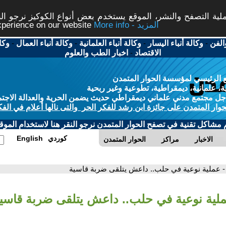
ة التصفح والنشر، الموقع يستخدم بعض أنواع الكوكيز نرجو النق
More info - المزيد
experience on our website
الفن
-
وكالة أنباء اليسار
-
وكالة أنباء العلمانية
-
وكالة أنباء العمال
-
وكا
الاقتصاد
-
اخبار الطب والعلوم
 الرئيسي لمؤسسة الحوار المتمدن
، علمانية، ديمقراطية، تطوعية وغير ربحية
ل مجتمع مدني علماني ديمقراطي حديث يضمن الحرية والعدالة الاجتم
حوار المتمدن على جائزة ابن رشد للفكر الحر والتى نالها أعلام في الفك
م مشاكل تقنية في تصفح الحوار المتمدن نرجو النقر هنا لاستخدام الموقع
كوردي
English
الاخبار
مراكز
الحوار المتمدن
- عملية نوعية في حلب.. داعش يتلقى ضربة قاسية
ملية نوعية في حلب.. داعش يتلقى ضربة قاسي