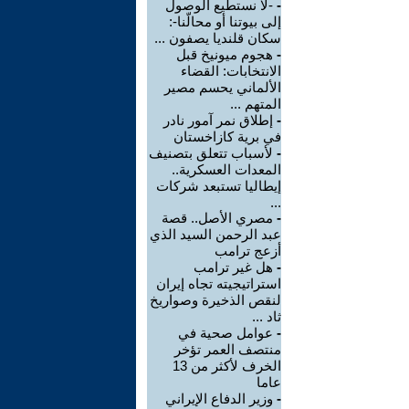
-
-لا نستطيع الوصول
إلى بيوتنا أو محالّنا-:
سكان قلنديا يصفون ...
-
هجوم ميونيخ قبل
الانتخابات: القضاء
الألماني يحسم مصير
المتهم ...
-
إطلاق نمر آمور نادر
في برية كازاخستان
-
لأسباب تتعلق بتصنيف
المعدات العسكرية..
إيطاليا تستبعد شركات
...
-
مصري الأصل.. قصة
عبد الرحمن السيد الذي
أزعج ترامب
-
هل غير ترامب
استراتيجيته تجاه إيران
لنقص الذخيرة وصواريخ
ثاد ...
-
عوامل صحية في
منتصف العمر تؤخر
الخرف لأكثر من 13
عاما
-
وزير الدفاع الإيراني