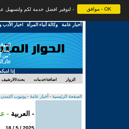
موافق - OK
لتوفير افضل خدمة لكم ولتسهيل عملي
أخبار عامة
-
وكالة أنباء المرأة
-
اخبار الأدب و
الموقع
يسارية
"من أج
حاز ال
إذا لديك
الزوار
اضافة/خدمات
بحث/الارشيف
الصفحة الرئيسية
-
أخبار عامة
-
يوتيوب التمدن
- العربية
- ع
2025 / 5 / 18