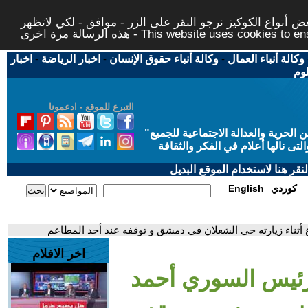
 أنواع الكوكيز نرجو النقر على الزر - موافق - لكي لاتظهر
This website uses cookies to ensure you ge
وكالة أنباء العمال
-
وكالة أنباء حقوق الإنسان
-
اخبار الرياضة
-
اخبار
لوم
التبرع للموقع - ادعمونا
حرية والعدالة الاجتماعية للجميع
"
تى نالها أعلام في الفكر والثقافة
قر هنا لاستخدام الموقع البديل
كوردي
English
 أثناء زيارته حي الشعلان في دمشق و توقفه عند أحد المطاعم
اخر الافلام
لرئيس السوري أحمد