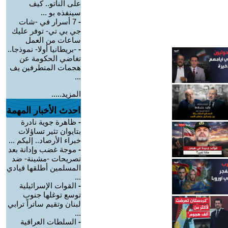
على الناتو.. كيف
سينفذه بو ...
-
7 أسرار في -شات
جي بي تي- توفر عليك
ساعات من العمل
-
-بريطانيا أولا- نموذجا..
تغاضي الحكومة عن
هجمات المتطرفين يف
...
المزيد.....
احدث الأخبار المهمة
-
ظاهرة جوية نادرة
بتايوان تثير تساؤلات
خبراء الأرصاد.. إليكم ...
-
موجة غضب وإدانة بعد
تصريحات -مشينة- ضد
المسلمين أطلقها قيادي
...
-
القوات الإسرائيلية
توسع توغلها جنوب
لبنان وتقيم ساتراً ترابي
...
-
السلطات العراقية