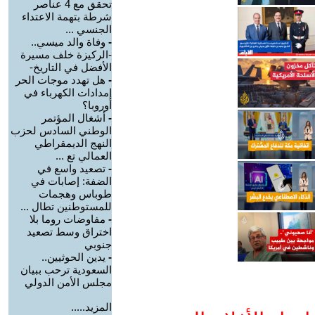
تحقق مع 4 عناصر
شرطة بتهمة الاعتداء
الجنسي ...
-
وفاة والد ميسي..
-الركيزة خلف مسيرة
الأفضل في التاريخ-
-
هل تهدد موجات الحر
إمدادات الكهرباء في
أوروبا؟
-
أشغال المؤتمر
الوطني السادس لحزب
النهج الديمقراطي
العمالي تع ...
-
تصعيد واسع في
الضفة: إصابات في
طوباس وهجمات
للمستوطنين تطال ...
-
مفاوضات روما بلا
اختراق وسط تصعيد
جنوبي
-
يدين الحوثيين..
السعودية ترحب ببيان
مجلس الأمن الدولي
المزيد.....