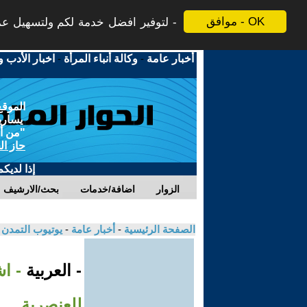
موافق - OK
لتوفير افضل خدمة لكم ولتسهيل عملي
أخبار عامة
-
وكالة أنباء المرأة
-
اخبار الأدب و
الموقع
يسارية
"من أج
حاز ال
إذا لديك
الزوار
اضافة/خدمات
بحث/الارشيف
الصفحة الرئيسية
-
أخبار عامة
-
يوتيوب التمدن
- العربية
- ا
للعنصرية