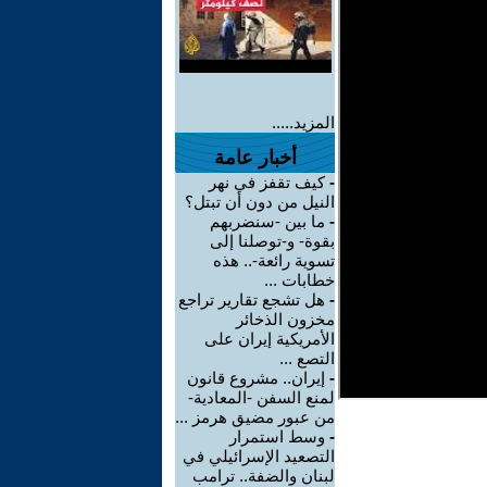
المزيد.....
أخبار عامة
-
كيف تقفز في نهر
النيل من دون أن تبتل؟
-
ما بين -سنضربهم
بقوة- و-توصلنا إلى
تسوية رائعة-.. هذه
خطابات ...
-
هل تشجع تقارير تراجع
مخزون الذخائر
الأمريكية إيران على
التصع ...
-
إيران.. مشروع قانون
لمنع السفن -المعادية-
من عبور مضيق هرمز ...
-
وسط استمرار
التصعيد الإسرائيلي في
لبنان والضفة.. ترامب