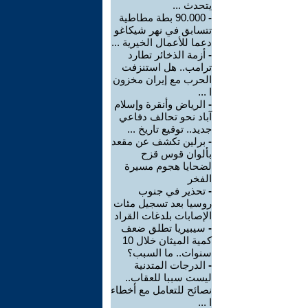
يتحدث ...
-
90.000 بطة مطاطية
تتسابق في نهر شيكاغو
دعما للأعمال الخيرية ...
-
أزمة الذخائر تطارد
ترامب.. هل استنزفت
الحرب مع إيران مخزون
ا ...
-
الرياض وأنقرة وإسلام
آباد نحو تحالف دفاعي
جديد.. توقيع تاريخ ...
-
برلين تكشف عن مقعد
بألوان قوس قزح
لضحايا هجوم مسيرة
الفخر
-
تحذير في جنوب
روسيا بعد تسجيل مئات
الإصابات بلدغات القراد
-
سيبيريا تطلق ضعف
كمية الميثان خلال 10
سنوات.. ما السبب؟
-
الدرجات المتدنية
ليست سببا للعقاب..
نصائح للتعامل مع أخطاء
ا ...