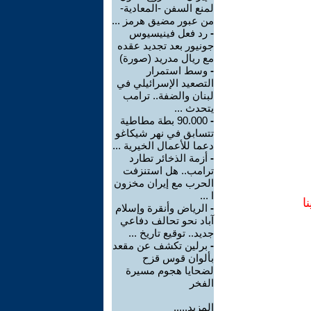
لمنع السفن -المعادية-
من عبور مضيق هرمز ...
-
رد فعل فينيسيوس
جونيور بعد تجديد عقده
مع ريال مدريد (صورة)
-
وسط استمرار
التصعيد الإسرائيلي في
لبنان والضفة.. ترامب
يتحدث ...
-
90.000 بطة مطاطية
تتسابق في نهر شيكاغو
دعما للأعمال الخيرية ...
-
أزمة الذخائر تطارد
ترامب.. هل استنزفت
الحرب مع إيران مخزون
ا ...
ا
-
الرياض وأنقرة وإسلام
آباد نحو تحالف دفاعي
جديد.. توقيع تاريخ ...
-
برلين تكشف عن مقعد
بألوان قوس قزح
لضحايا هجوم مسيرة
الفخر
المزيد.....