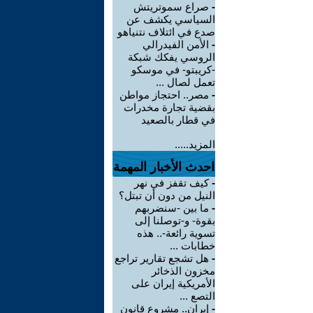
-
صراع سموتريتش
السياسي يكشف عن
صدع في ائتلاف نتنياهو
-
الأمن الفيدرالي
الروسي يفكك شبكة
-كريبتو- في موسكو
تعمل لصال ...
-
مصر.. احتجاز مواطن
بقضية تجارة مخدرات
في قطار بالصعيد
المزيد.....
احدث الأخبار المهمة
-
كيف تقفز في نهر
النيل من دون أن تبتل؟
-
ما بين -سنضربهم
بقوة- و-توصلنا إلى
تسوية رائعة-.. هذه
خطابات ...
-
هل تشجع تقارير تراجع
مخزون الذخائر
الأمريكية إيران على
التصع ...
-
إيران.. مشروع قانون