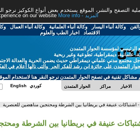
ة التصفح والنشر، الموقع يستخدم بعض أنواع الكوكيز نرجو النق
More info - المزيد
experience on our website
الفن
-
وكالة أنباء اليسار
-
وكالة أنباء العلمانية
-
وكالة أنباء العمال
-
وكا
الاقتصاد
-
اخبار الطب والعلوم
 الرئيسي لمؤسسة الحوار المتمدن
، علمانية، ديمقراطية، تطوعية وغير ربحية
ل مجتمع مدني علماني ديمقراطي حديث يضمن الحرية والعدالة الاجتم
حوار المتمدن على جائزة ابن رشد للفكر الحر والتى نالها أعلام في الفك
م مشاكل تقنية في تصفح الحوار المتمدن نرجو النقر هنا لاستخدام الموقع
كوردي
English
الاخبار
مراكز
الحوار المتمدن
- اشتباكات عنيفة في بريطانيا بين الشرطة ومحتجين مناهضين للعنصرية
شتباكات عنيفة في بريطانيا بين الشرطة ومحت