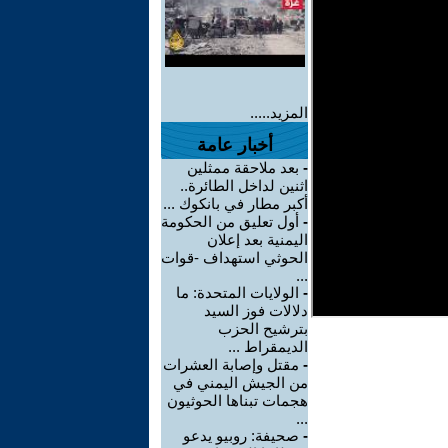
المزيد.....
أخبار عامة
-
بعد ملاحقة ممثلين
اثنين لداخل الطائرة..
أكبر مطار في بانكوك ...
-
أول تعليق من الحكومة
اليمنية بعد إعلان
الحوثي استهداف -قوات
...
-
الولايات المتحدة: ما
دلالات فوز السيد
بترشيح الحزب
الديمقراط ...
-
مقتل وإصابة العشرات
من الجيش اليمني في
هجمات تبناها الحوثيون
...
-
صحيفة: روبيو يدعو