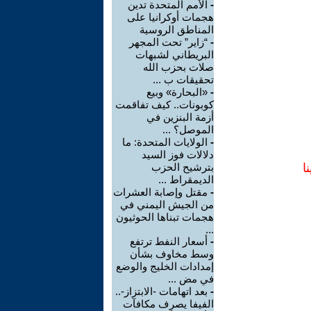
-
الأمم المتحدة تدين
هجمات أوكرانيا على
المناطق الروسية
-
“زاير” تحت المجهر
البريطاني لشبهات
صلات بحزب الله
تحقيقات ب ...
-
«البحارة» وبيع
كوبونات.. كيف تفاقمت
أزمة البنزين في
الموصل؟ ...
-
الولايات المتحدة: ما
دلالات فوز السيد
ا
بترشيح الحزب
الديمقراط ...
-
مقتل وإصابة العشرات
من الجيش اليمني في
هجمات تبناها الحوثيون
...
-
أسعار النفط ترتفع
وسط مخاوف بشأن
إمدادات الخليج والوضع
في مض ...
-
بعد اتهامات -الابتزاز-..
الفيفا يصرف مكافآت