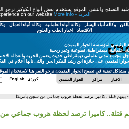
ة التصفح والنشر، الموقع يستخدم بعض أنواع الكوكيز نرجو النق
More info - المزيد
experience on our website
الفن
-
وكالة أنباء اليسار
-
وكالة أنباء العلمانية
-
وكالة أنباء العمال
-
وكا
الاقتصاد
-
اخبار الطب والعلوم
 الرئيسي لمؤسسة الحوار المتمدن
، علمانية، ديمقراطية، تطوعية وغير ربحية
ل مجتمع مدني علماني ديمقراطي حديث يضمن الحرية والعدالة الاجتم
حوار المتمدن على جائزة ابن رشد للفكر الحر والتى نالها أعلام في الفك
م مشاكل تقنية في تصفح الحوار المتمدن نرجو النقر هنا لاستخدام الموقع
كوردي
English
الاخبار
مراكز
الحوار المتمدن
- بينهم قتلة.. كاميرا ترصد لحظة هروب جماعي من سجن بأمريكا
هم قتلة.. كاميرا ترصد لحظة هروب جماعي من