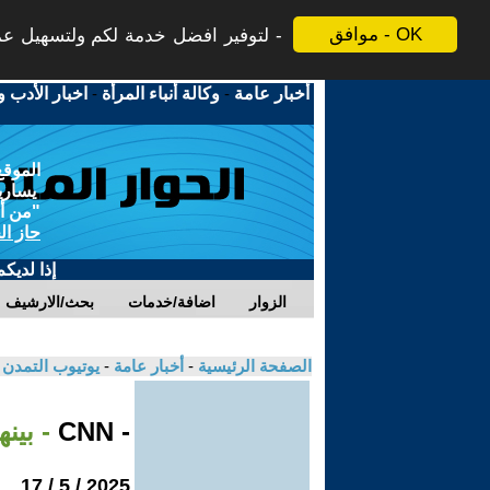
موافق - OK
لتوفير افضل خدمة لكم ولتسهيل عملي
أخبار عامة
-
وكالة أنباء المرأة
-
اخبار الأدب و
الموقع
يسارية
"من أج
حاز ال
إذا لديك
الزوار
اضافة/خدمات
بحث/الارشيف
الصفحة الرئيسية
-
أخبار عامة
-
يوتيوب التمدن
- CNN
- بين
2025 / 5 / 17