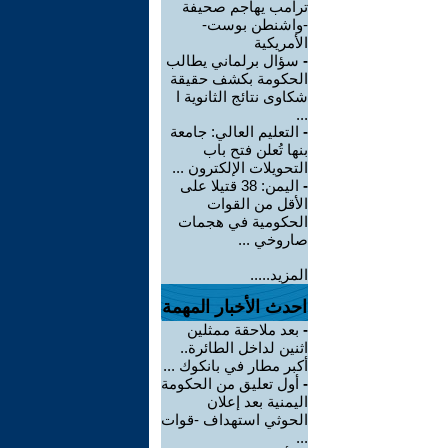
ترامب يهاجم صحيفة
-واشنطن بوست-
الأمريكية
-
سؤال برلماني يطالب
الحكومة بكشف حقيقة
شكاوى نتائج الثانوية ا
...
-
التعليم العالي: جامعة
بنها تُعلن فتح باب
التحويلات الإلكترون ...
-
اليمن: 38 قتيلا على
الأقل من القوات
الحكومية في هجمات
صاروخي ...
المزيد.....
احدث الأخبار المهمة
-
بعد ملاحقة ممثلين
اثنين لداخل الطائرة..
أكبر مطار في بانكوك ...
-
أول تعليق من الحكومة
اليمنية بعد إعلان
الحوثي استهداف -قوات
...