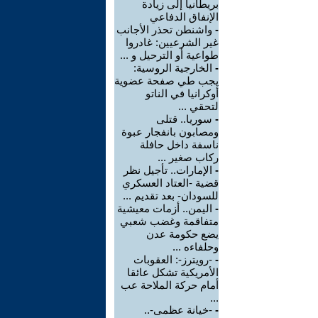
بريطانيا إلى زيادة
الإنفاق الدفاعي
-
واشنطن تحذر الأجانب
غير الشرعيين: غادروا
طواعية أو الترحيل و ...
-
الخارجية الروسية:
يجب طي صفحة عضوية
أوكرانيا في الناتو
لتحقي ...
-
سوريا.. قتلى
ومصابون بانفجار عبوة
ناسفة داخل حافلة
ركاب صغير ...
-
الإمارات.. تأجيل نظر
قضية -العتاد العسكري
للسودان- بعد تقديم ...
-
اليمن.. أزمات معيشية
متفاقمة وغضب شعبي
يضع حكومة عدن
وحلفاءه ...
-
-رويترز-: العقوبات
الأمريكية تشكل عائقا
أمام حركة الملاحة عب
...
-
-خيانة عظمى-..