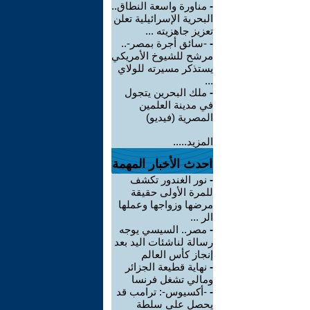
-
مناورة واسعة النطاق..
البحرية الإسرائيلية تعلن
تعزيز جاهزيته ...
-
-سائق أجرة بمصر-..
مرشح للشيوخ الأمريكي
يستذكر مسيرته للولاي
...
-
ملك البحرين يتجول
في مدينة العلمين
المصرية (فيديو)
المزيد.....
احدث الأخبار المهمة
-
نور الغندور تكشف
للمرة الأولى حقيقة
مرضها وزواجها وعملها
الر ...
-
مصر.. السيسي يوجه
رسالة لناشئات اليد بعد
إنجاز كأس العالم
-
نهاية قطيعة الجزائر
ومالي تشغل فرنسا
-
-أكسيوس-: ترامب قد
يحصل على سلطة