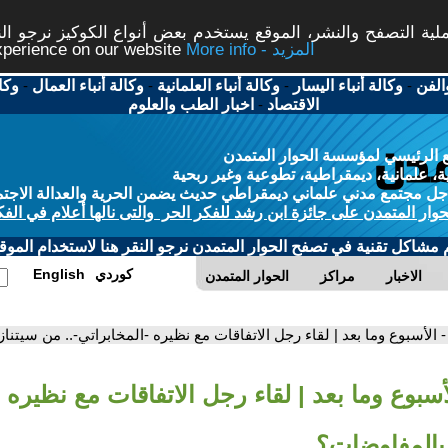
ة التصفح والنشر، الموقع يستخدم بعض أنواع الكوكيز نرجو النق
More info - المزيد
experience on our website
الفن
-
وكالة أنباء اليسار
-
وكالة أنباء العلمانية
-
وكالة أنباء العمال
-
وكا
الاقتصاد
-
اخبار الطب والعلوم
 الرئيسي لمؤسسة الحوار المتمدن
، علمانية، ديمقراطية، تطوعية وغير ربحية
ل مجتمع مدني علماني ديمقراطي حديث يضمن الحرية والعدالة الاجتم
حوار المتمدن على جائزة ابن رشد للفكر الحر والتى نالها أعلام في الفك
م مشاكل تقنية في تصفح الحوار المتمدن نرجو النقر هنا لاستخدام الموقع
كوردي
English
الاخبار
مراكز
الحوار المتمدن
- الأسبوع وما بعد | لقاء رجل الاتفاقات مع نظيره -المخابراتي-.. من سيتن
أسبوع وما بعد | لقاء رجل الاتفاقات مع نظيره -
بالمفاوضات؟