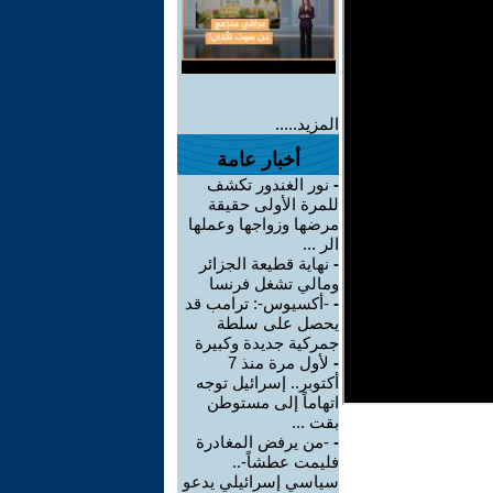
المزيد.....
أخبار عامة
-
نور الغندور تكشف
للمرة الأولى حقيقة
مرضها وزواجها وعملها
الر ...
-
نهاية قطيعة الجزائر
ومالي تشغل فرنسا
-
-أكسيوس-: ترامب قد
يحصل على سلطة
جمركية جديدة وكبيرة
-
لأول مرة منذ 7
أكتوبر.. إسرائيل توجه
اتهاماً إلى مستوطن
بقت ...
-
-من يرفض المغادرة
فليمت عطشاً-..
سياسي إسرائيلي يدعو