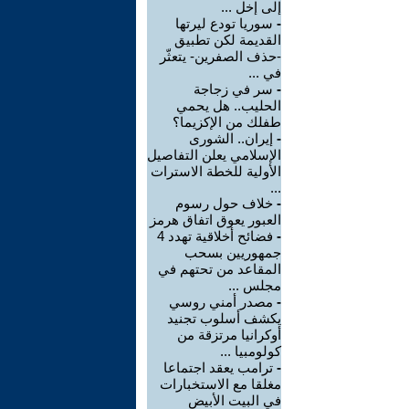
إلى إخل ...
-
سوريا تودع ليرتها
القديمة لكن تطبيق
-حذف الصفرين- يتعثّر
في ...
-
سر في زجاجة
الحليب.. هل يحمي
طفلك من الإكزيما؟
-
إيران.. الشورى
الإسلامي يعلن التفاصيل
الأولية للخطة الاسترات
...
-
خلاف حول رسوم
العبور يعوق اتفاق هرمز
-
فضائح أخلاقية تهدد 4
جمهوريين بسحب
المقاعد من تحتهم في
مجلس ...
-
مصدر أمني روسي
يكشف أسلوب تجنيد
أوكرانيا مرتزقة من
كولومبيا ...
-
ترامب يعقد اجتماعا
مغلقا مع الاستخبارات
في البيت الأبيض