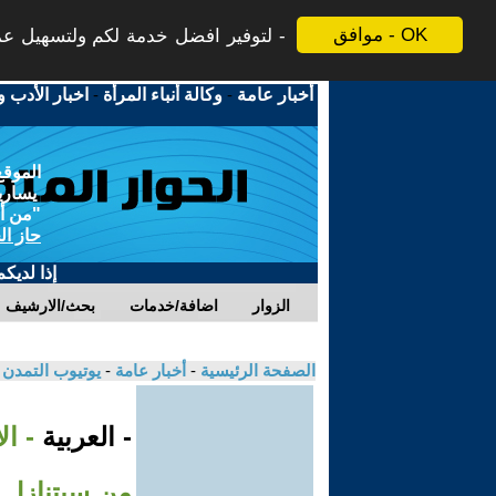
موافق - OK
لتوفير افضل خدمة لكم ولتسهيل عملي
أخبار عامة
-
وكالة أنباء المرأة
-
اخبار الأدب و
الموقع
يسارية
"من أج
حاز ال
إذا لديك
الزوار
اضافة/خدمات
بحث/الارشيف
الصفحة الرئيسية
-
أخبار عامة
-
يوتيوب التمدن
- العربية
- ال
من سيتنازل 