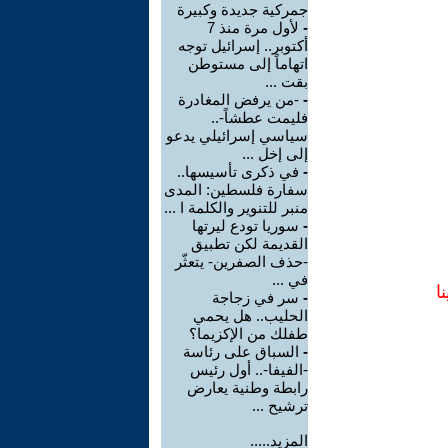
جمركية جديدة وكبيرة
-
لأول مرة منذ 7
أكتوبر.. إسرائيل توجه
اتهاماً إلى مستوطن
بقت ...
-
-من يرفض المغادرة
فليمت عطشاً-..
سياسي إسرائيلي يدعو
إلى إخل ...
-
في ذكرى تأسيسها..
سفارة فلسطين: المدى
منبر للتنوير والكلمة ا ...
-
سوريا تودع ليرتها
القديمة لكن تطبيق
-حذف الصفرين- يتعثّر
في ...
ا
-
سر في زجاجة
الحليب.. هل يحمي
طفلك من الإكزيما؟
-
السباق على رئاسة
-الفيفا-.. أول رئيس
رابطة وطنية يعارض
ترشيح ...
المزيد.....