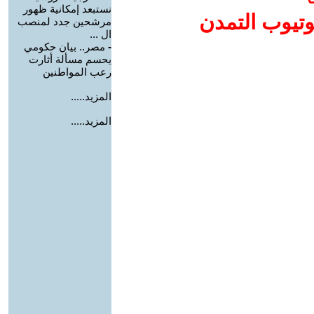
نستبعد إمكانية ظهور
وتيوب التمدن
مرشحين جدد لمنصب
ال ...
-
مصر.. بيان حكومي
يحسم مسألة أثارت
رعب المواطنين
المزيد.....
المزيد.....