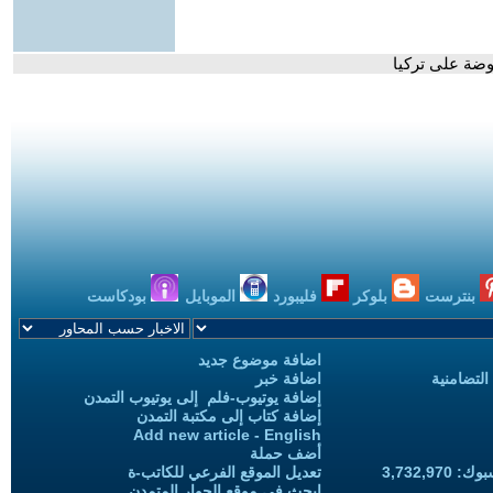
وضة على تركيا
بنترست
بلوكر
فليبورد
الموبايل
بودكاست
اضافة موضوع جديد
التضامنية
اضافة خبر
إضافة يوتيوب-فلم إلى يوتيوب التمدن
إضافة كتاب إلى مكتبة التمدن
Add new article - English
أضف حملة
3,732,97
تعديل الموقع الفرعي للكاتب-ة
ابحث في موقع الحوار المتمدن