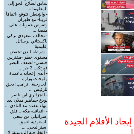
سابق لسلاح الجو إلى
المعلوما ...
-
واشنطن تتوقع -اتفاقاً
قريباً- مع طهران
وتفرض عقوبات على
منصة ...
-
تحالف سعودي تركي
باكستاني برسائل
إقليمية
-
شرطة لندن تخفض
مستوى خطر -مفترس
جنسي- لضعف البصر
فيرتكب 3 جر ...
-
أبدى إعجابه بأعمدة
ولوحات وزارة
الخارجية.. ترامب: يحق
للرئيس ...
-
الجزائري ابن ناصر
يودع جماهير ميلان بعد
إنهاء عقده مع النادي ...
-
-اتفاقية مكة-.. قلق
إسرائيلي من سعي
جاد الأفلام الجيدة
السعودية لعمق
استراتيجي. ...
ا
-
الخارجية الروسية: لا