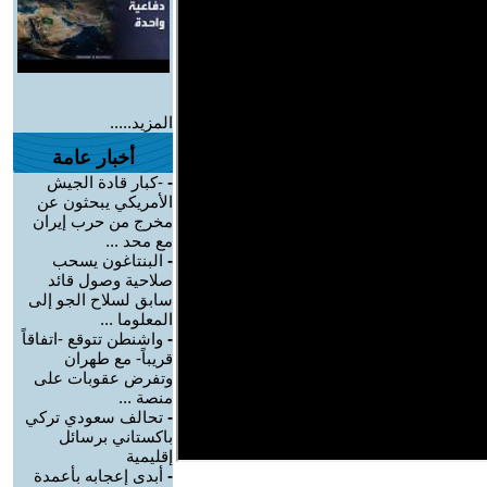
المزيد.....
أخبار عامة
-
-كبار قادة الجيش
الأمريكي يبحثون عن
مخرج من حرب إيران
مع محد ...
-
البنتاغون يسحب
صلاحية وصول قائد
سابق لسلاح الجو إلى
المعلوما ...
-
واشنطن تتوقع -اتفاقاً
قريباً- مع طهران
وتفرض عقوبات على
منصة ...
-
تحالف سعودي تركي
باكستاني برسائل
إقليمية
-
أبدى إعجابه بأعمدة