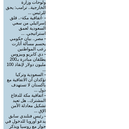
ولوحات وزارة
الخارجية.. ترامب: يحق
للرئيس ...
-
-اتفاقية مكة-.. قلق
إسرائيلي من سعي
السعودية لعمق
استراتيجي. ...
-
مصر.. بيان حكومي
يحسم مسألة أثارت
رعب المواطنين
-
دي كابريو وبيزوس
يطلقان مبادرة بـ200
مليون دولار لإنقاذ 100
...
-
السعودية وتركيا
تؤكدان أن الاتفاقية مع
باكستان لا تستهدف
دول ...
-
اتفاقية مكة للدفاع
المشترك.. هل تعيد
تشكيل معادلة الأمن
الإق ...
-
رئيس فنلندي سابق
يدعو أوروبا للدخول في
حوار مع روسيا ويذكر