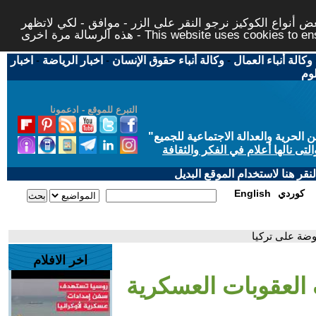
 أنواع الكوكيز نرجو النقر على الزر - موافق - لكي لاتظهر
This website uses cookies to ensure you ge
وكالة أنباء العمال
-
وكالة أنباء حقوق الإنسان
-
اخبار الرياضة
-
اخبار
لوم
التبرع للموقع - ادعمونا
حرية والعدالة الاجتماعية للجميع
"
تى نالها أعلام في الفكر والثقافة
قر هنا لاستخدام الموقع البديل
كوردي
English
وضة على تركيا
اخر الافلام
العقوبات العسكرية