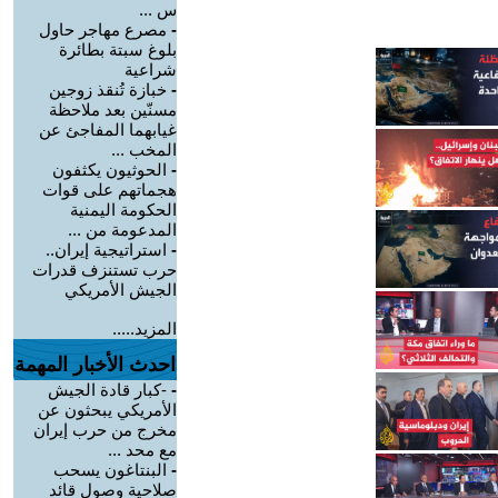
س ...
-
مصرع مهاجر حاول
بلوغ سبتة بطائرة
شراعية
-
خبازة تُنقذ زوجين
مسنّين بعد ملاحظة
غيابهما المفاجئ عن
المخب ...
-
الحوثيون يكثفون
هجماتهم على قوات
الحكومة اليمنية
المدعومة من ...
-
استراتيجية إيران..
حرب تستنزف قدرات
الجيش الأمريكي
المزيد.....
احدث الأخبار المهمة
-
-كبار قادة الجيش
الأمريكي يبحثون عن
مخرج من حرب إيران
مع محد ...
-
البنتاغون يسحب
صلاحية وصول قائد