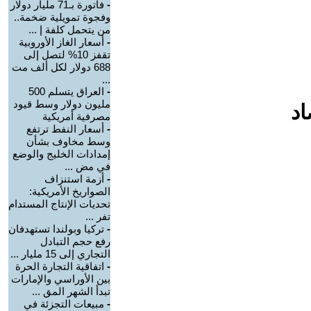
-
فاتورة بـ71 مليار دولار
وفجوة تمويلية ضخمة..
من يتحمل كلفة إ ...
-
أسعار الغاز الأوروبية
تقفز 10% لتصل إلى
688 دولار لكل ألف مت
...
-
العراق يتسلم 500
مليون دولار وسط قيود
اد
مصرفية أمريكية
-
أسعار النفط ترتفع
وسط مخاوف بشأن
إمدادات الخليج والوضع
في مض ...
-
أزمة استنزاف
الصواريخ الأمريكية:
تحديات الإنتاج المستدام
تفر ...
-
تركيا وبولندا تستهدفان
رفع حجم التبادل
التجاري إلى 15 مليار ...
-
اتفاقية التجارة الحرة
بين الأوراسي والإمارات
تبدأ الشهر المق ...
-
مبيعات التجزئة في