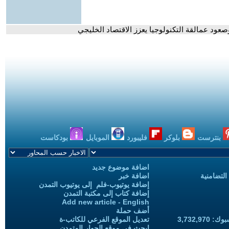
بنترست
بلوكر
فليبورد
الموبايل
بودكاست
اضافة موضوع جديد
التضامنية
اضافة خبر
إضافة يوتيوب-فلم إلى يوتيوب التمدن
إضافة كتاب إلى مكتبة التمدن
Add new article - English
أضف حملة
3,732,97
تعديل الموقع الفرعي للكاتب-ة
ابحث في موقع الحوار المتمدن