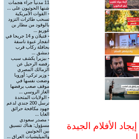
11 مدنياً جراء هجمات
شنها الحوثيون على ...
-
القوات الأمريكية
تسحب طائرات التزود
بالوقود من مطار بن
غوريو ...
-
قتيلان و 14 جريحا في
انفجار عبوة ناسفة
بحافلة ركاب قرب
دمشق ...
-
بيزيرا يكشف سبب
رفضه الرحيل عن
الزمالك المصري
-
وزير تركي: أوروبا
وضعت نفسها في
موقف صعب برفضها
الغاز الروسي ...
-
الولايات المتحدة
ترسل 200 جندي لدعم
جهود مكافحة حرائق
الغابا ...
-
مصدر سعودي
جاد الأفلام الجيدة
مسؤول: هناك تنسيق
بين الحوثيين
ا
والميليشيات العراق ...