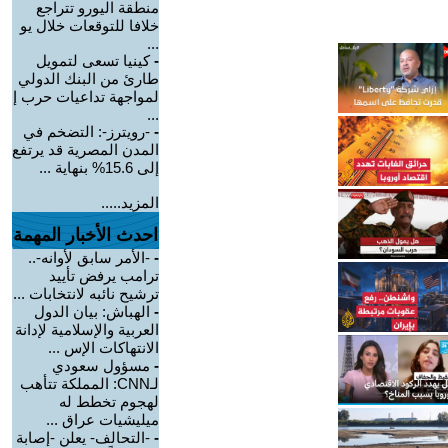
منطقة اليورو تتراجع
خلافا للتوقعات خلال يو
...
-
كينيا تسعى لتمويل
طارئ من البنك الدولي
لمواجهة تداعيات حرب إ
...
-
-رويترز-: التضخم في
المدن المصرية قد يرتفع
إلى 15.6% بنهاية ...
المزيد.....
احدث الأخبار المهمة
-
-الأمر سابق لأوانه-..
ترامب يرفض تأييد
ترشيح نائبه لانتخابات ...
-
الهباش: بيان الدول
العربية والإسلامية لإدانة
الانتهاكات الإس ...
-
مسؤول سعودي
لـCNN: المملكة تتأهب
لهجوم تخطط له
ميليشيات عراق ...
-
-التحالف- يعلن -إصابة