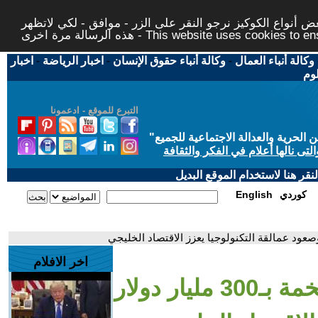
 أنواع الكوكيز نرجو النقر على الزر - موافق - لكي لاتظهر
This website uses cookies to ensure you ge
وكالة أنباء العمال
-
وكالة أنباء حقوق الإنسان
-
اخبار الرياضة
-
اخبار
لوم
التبرع للموقع - ادعمونا
حرية والعدالة الاجتماعية للجميع
"
تى نالها أعلام في الفكر والثقافة
قر هنا لاستخدام الموقع البديل
كوردي
English
اخر الافلام
- اتفاقات استثمارية ضخمة بـ300 مليار دولار