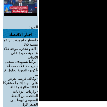
المزيد.....
اخبار الاقتصاد
-
أسعار خام برنت ترتفع
بنسبة 5%
-
الفاو تحذر.. موجة غلاء
عالمية جديدة على
الأبواب
-
تركيا تستهدف تشغيل
جميع مفاعلات محطة
-أكويو- النووية بحلول ع
...
-
وكالة: فرنسا تعرض
على الهند إنتاجا مشتركا
لـ100 طائرة مقاتلة ...
-
واردات الولايات
المتحدة من النفط
السعودي تهبط إلى
الصفر لأول ...