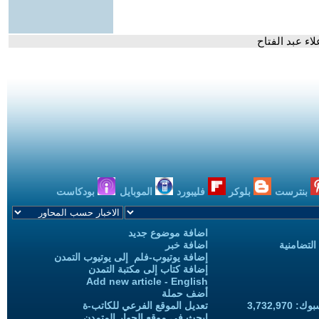
ء عبد الفتاح
بنترست
بلوكر
فليبورد
الموبايل
بودكاست
اضافة موضوع جديد
التضامنية
اضافة خبر
إضافة يوتيوب-فلم إلى يوتيوب التمدن
إضافة كتاب إلى مكتبة التمدن
Add new article - English
أضف حملة
3,732,97
تعديل الموقع الفرعي للكاتب-ة
ابحث في موقع الحوار المتمدن