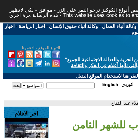
 أنواع الكوكيز نرجو النقر على الزر - موافق - لكي لاتظهر
This website uses cookies to ensure you ge
وكالة أنباء العمال
-
وكالة أنباء حقوق الإنسان
-
اخبار الرياضة
-
اخبار
لوم
التبرع للموقع - ادعمونا
حرية والعدالة الاجتماعية للجميع
"
تى نالها أعلام في الفكر والثقافة
قر هنا لاستخدام الموقع البديل
كوردي
English
ء عبد الفتاح
اخر الافلام
ب للشهر الثامن