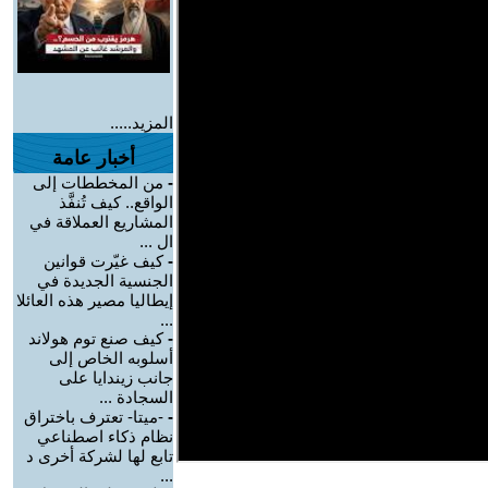
المزيد.....
أخبار عامة
-
من المخططات إلى
الواقع.. كيف تُنفَّذ
المشاريع العملاقة في
ال ...
-
كيف غيّرت قوانين
الجنسية الجديدة في
إيطاليا مصير هذه العائلا
...
-
كيف صنع توم هولاند
أسلوبه الخاص إلى
جانب زيندايا على
السجادة ...
-
-ميتا- تعترف باختراق
نظام ذكاء اصطناعي
تابع لها لشركة أخرى د
...