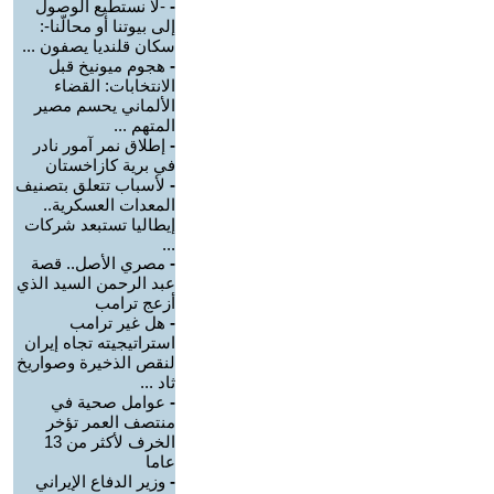
-
-لا نستطيع الوصول
إلى بيوتنا أو محالّنا-:
سكان قلنديا يصفون ...
-
هجوم ميونيخ قبل
الانتخابات: القضاء
الألماني يحسم مصير
المتهم ...
-
إطلاق نمر آمور نادر
في برية كازاخستان
-
لأسباب تتعلق بتصنيف
المعدات العسكرية..
إيطاليا تستبعد شركات
...
-
مصري الأصل.. قصة
عبد الرحمن السيد الذي
أزعج ترامب
-
هل غير ترامب
استراتيجيته تجاه إيران
لنقص الذخيرة وصواريخ
ثاد ...
-
عوامل صحية في
منتصف العمر تؤخر
الخرف لأكثر من 13
عاما
-
وزير الدفاع الإيراني