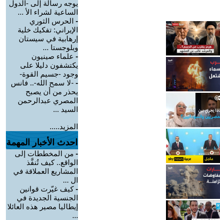
يوجه رسالة إلى -الدول
الساعية لشراء الأ ...
-
الحرس الثوري
الإيراني: تفكيك خلية
إرهابية في سيستان
وبلوجستا ...
-
علماء صينيون
يكتشفون دليلا على
وجود -جسيم القوة-
-
-لا سمح الله-.. فانس
يحذر من أن يصبح
المصري عبدالرحمن
السيد ...
المزيد.....
احدث الأخبار المهمة
-
من المخططات إلى
الواقع.. كيف تُنفَّذ
المشاريع العملاقة في
ال ...
-
كيف غيّرت قوانين
الجنسية الجديدة في
إيطاليا مصير هذه العائلا
...