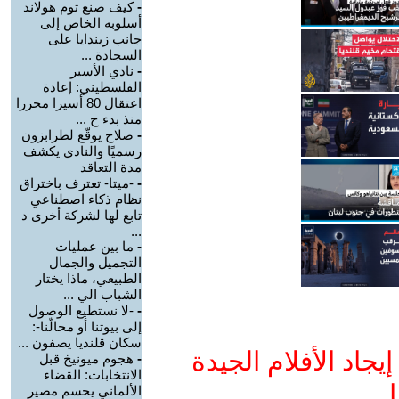
-
كيف صنع توم هولاند
أسلوبه الخاص إلى
جانب زيندايا على
السجادة ...
-
نادي الأسير
الفلسطيني: إعادة
اعتقال 80 أسيرا محررا
منذ بدء ح ...
-
صلاح يوقّع لطرابزون
رسميًا والنادي يكشف
مدة التعاقد
-
-ميتا- تعترف باختراق
نظام ذكاء اصطناعي
تابع لها لشركة أخرى د
...
-
ما بين عمليات
التجميل والجمال
الطبيعي، ماذا يختار
الشباب الي ...
-
-لا نستطيع الوصول
إلى بيوتنا أو محالّنا-:
سكان قلنديا يصفون ...
جاد الأفلام الجيدة
-
هجوم ميونيخ قبل
الانتخابات: القضاء
ا
الألماني يحسم مصير