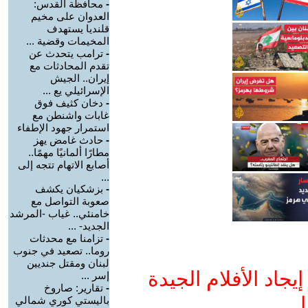
-
محافظة القدس:
العدوان على مخيم
قلنديا يستهدف
المخيمات وقضية ...
-
ترامب يتحدث عن
تقدم المحادثات مع
إيران.. الجيش
الإسرائيلي يع ...
-
دخان كثيف فوق
غابات واشنطن مع
استمرار جهود الإطفاء
-
حادث غامض يهز
مطارًا ألمانيًا مهمًا..
أصابع الاتهام تتجه إلى
...
-
بزشكيان يكشف
صعوبة التواصل مع
خامنئي.. غياب -المرشد
الجديد- ...
-
تزامنا مع محدثات
روما.. تصعيد في جنوب
لبنان ومقتل جنديين
جاد الأفلام الجيدة
إسر ...
-
تقارير: صاروخ
ا
باليستي كوري شمالي