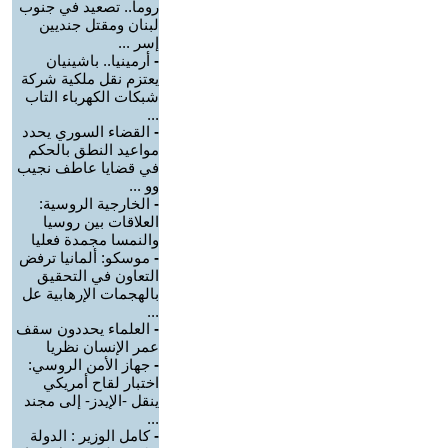
روما.. تصعيد في جنوب
لبنان ومقتل جنديين
إسر ...
-
أرمينيا.. باشينيان
يعتزم نقل ملكية شركة
شبكات الكهرباء التاب
...
-
القضاء السوري يحدد
مواعيد النطق بالحكم
في قضايا عاطف نجيب
وو ...
-
الخارجية الروسية:
العلاقات بين روسيا
والنمسا مجمدة فعليا
-
موسكو: ألمانيا ترفض
التعاون في التحقيق
بالهجمات الإرهابية عل
...
-
العلماء يحددون سقف
عمر الإنسان نظريا
-
جهاز الأمن الروسي:
اختبار لقاح أمريكي
ينقل -الإيدز- إلى مجند
...
-
كامل الوزير : الدولة