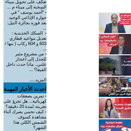
تعكف على تحويل ميناء
السخنة إلى ميناء م ...
-
“أحمد يوسف ” في
حواره الإذاعي الوحيد
بعد فوزه بجائزة النيل:
...
-
السكك الحديدية :
تعديل مواعيد قطاري
603 و 604 ركاب ( بنها /
...
-
من مشروع مثير
للجدل إلى اعتذار
علني.. ماذا حدث داخل
الفيفا؟ ...
المزيد.....
احدث الأخبار المهمة
-
تمرين بصعقات
كهربائية... هل تجرؤ على
تجربته لمدة 20 دقيقة؟
-
كيف تحمي بصرك أثناء
مشاهدة كسوف
الشمس الكلي هذا
الشهر؟