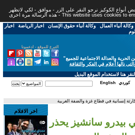
 أنواع الكوكيز نرجو النقر على الزر - موافق - لكي لاتظهر
This website uses cookies to ensure you ge
وكالة أنباء العمال
-
وكالة أنباء حقوق الإنسان
-
اخبار الرياضة
-
اخبار
لوم
التبرع للموقع - ادعمونا
حرية والعدالة الاجتماعية للجميع
"
تى نالها أعلام في الفكر والثقافة
قر هنا لاستخدام الموقع البديل
كوردي
English
ارثة إنسانية في قطاع غزة والضفة الغربية
اخر الافلام
ي بيدرو سانشيز يحذر