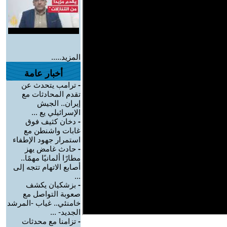
المزيد.....
أخبار عامة
-
ترامب يتحدث عن
تقدم المحادثات مع
إيران.. الجيش
الإسرائيلي يع ...
-
دخان كثيف فوق
غابات واشنطن مع
استمرار جهود الإطفاء
-
حادث غامض يهز
مطارًا ألمانيًا مهمًا..
أصابع الاتهام تتجه إلى
...
-
بزشكيان يكشف
صعوبة التواصل مع
خامنئي.. غياب -المرشد
الجديد- ...
-
تزامنا مع محدثات