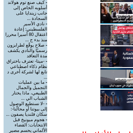
-
كيف صنع توم هولاند
أسلوبه الخاص إلى
جانب زيندايا على
السجادة ...
-
نادي الأسير
الفلسطيني: إعادة
اعتقال 80 أسيرا محررا
منذ بدء ح ...
-
صلاح يوقّع لطرابزون
رسميًا والنادي يكشف
مدة التعاقد
-
-ميتا- تعترف باختراق
نظام ذكاء اصطناعي
تابع لها لشركة أخرى د
...
-
ما بين عمليات
التجميل والجمال
الطبيعي، ماذا يختار
الشباب الي ...
-
-لا نستطيع الوصول
إلى بيوتنا أو محالّنا-:
سكان قلنديا يصفون ...
-
هجوم ميونيخ قبل
الانتخابات: القضاء
الألماني يحسم مصير