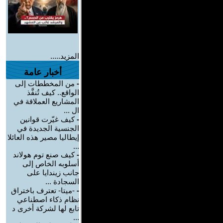
المزيد.....
أخبار عامة
-
من المخططات إلى
الواقع.. كيف تُنفَّذ
المشاريع العملاقة في
ال ...
-
كيف غيّرت قوانين
الجنسية الجديدة في
إيطاليا مصير هذه العائلا
...
-
كيف صنع توم هولاند
أسلوبه الخاص إلى
جانب زيندايا على
السجادة ...
-
-ميتا- تعترف باختراق
نظام ذكاء اصطناعي
تابع لها لشركة أخرى د
...