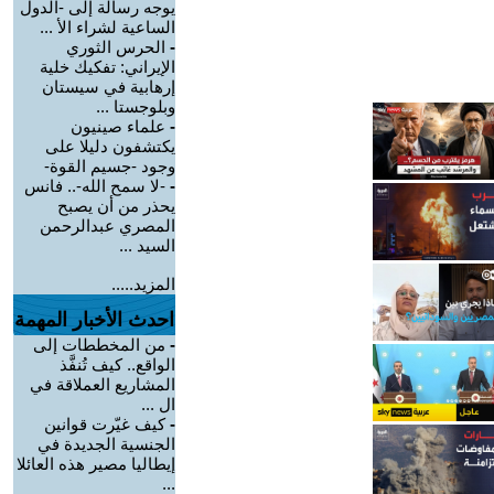
يوجه رسالة إلى -الدول
الساعية لشراء الأ ...
-
الحرس الثوري
الإيراني: تفكيك خلية
إرهابية في سيستان
وبلوجستا ...
-
علماء صينيون
يكتشفون دليلا على
وجود -جسيم القوة-
-
-لا سمح الله-.. فانس
يحذر من أن يصبح
المصري عبدالرحمن
السيد ...
المزيد.....
احدث الأخبار المهمة
-
من المخططات إلى
الواقع.. كيف تُنفَّذ
المشاريع العملاقة في
ال ...
-
كيف غيّرت قوانين
الجنسية الجديدة في
إيطاليا مصير هذه العائلا
...