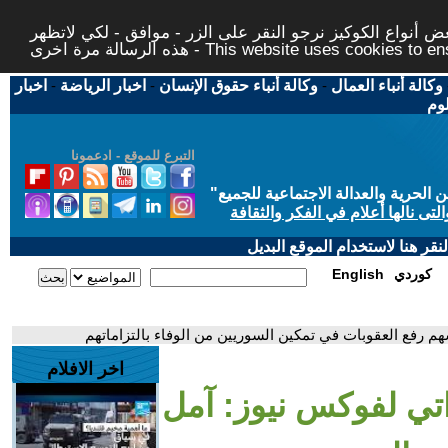
 أنواع الكوكيز نرجو النقر على الزر - موافق - لكي لاتظهر
This website uses cookies to ensure you ge
وكالة أنباء العمال
-
وكالة أنباء حقوق الإنسان
-
اخبار الرياضة
-
اخبار
لوم
التبرع للموقع - ادعمونا
حرية والعدالة الاجتماعية للجميع
"
تى نالها أعلام في الفكر والثقافة
قر هنا لاستخدام الموقع البديل
كوردي
English
سهم رفع العقوبات في تمكين السوريين من الوفاء بالتزاماتهم
اخر الافلام
راتي لفوكس نيوز: آمل