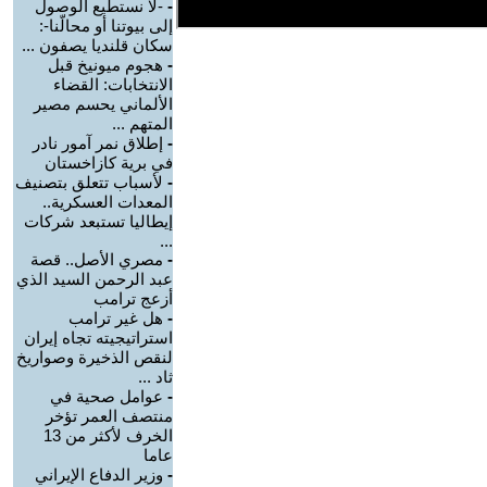
-
-لا نستطيع الوصول
إلى بيوتنا أو محالّنا-:
سكان قلنديا يصفون ...
-
هجوم ميونيخ قبل
الانتخابات: القضاء
الألماني يحسم مصير
المتهم ...
-
إطلاق نمر آمور نادر
في برية كازاخستان
-
لأسباب تتعلق بتصنيف
المعدات العسكرية..
إيطاليا تستبعد شركات
...
-
مصري الأصل.. قصة
عبد الرحمن السيد الذي
أزعج ترامب
-
هل غير ترامب
استراتيجيته تجاه إيران
لنقص الذخيرة وصواريخ
ثاد ...
-
عوامل صحية في
منتصف العمر تؤخر
الخرف لأكثر من 13
عاما
-
وزير الدفاع الإيراني