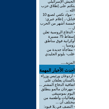
الجيش الإسرائيلي
يتكتم على إطلاق حزب
الله ...
-
-مواد تكفي لصنع 10
قنابل-.. إعلام عبري:
خمسة أشهر من الحرب
ل ...
-
الدفاع الروسية تعلن
إسقاط 75 مسيرة
أوكرانية فوق مناطق
روسيا ...
-
مفاجأة جديدة من
-قلب- بلوتو الجليدي
المزيد.....
احدث الأخبار المهمة
-
أردوغان ورئيس وزراء
باكستان يعلقان على
اتفاقية الدفاع المشتر ...
-
مهرجان مالمو ينطلق
اليوم بموسيقى
وفعاليات وأطعمة من
مختلف أن ...
-
النصف في بلا قيود: