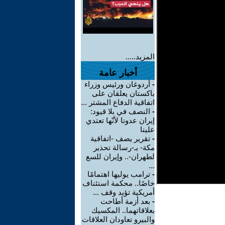
المزيد.....
أخبار عامة
-
أردوغان ورئيس وزراء
باكستان يعلقان على
اتفاقية الدفاع المشتر ...
-
النصف في بلا قيود:
إيران عدونا لأنّها تعتدي
علينا
-
تقرير يصف -اتفاقية
مكة- بـ-رسالة تحذير
لطهران-.. وإيران للسع
...
-
ترامب يوليها اهتمامًا
خاصًا.. محكمة استئناف
أمريكية تؤيد وقف ...
-
بعد أزمة أطاحت
بعلاقاتهما.. المكسيك
والبيرو تعاودان العلاقات