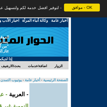
موافق - OK
لتوفير افضل خدمة لكم ولتسهيل عملي
أخبار عامة
-
وكالة أنباء المرأة
-
اخبار الأدب و
الموقع
يسارية
"من أج
حاز ال
إذا لديك
الزوار
اضافة/خدمات
بحث/الارشيف
الصفحة الرئيسية
-
أخبار عامة
-
يوتيوب التمدن
- العربية
- ع
النووية غير 