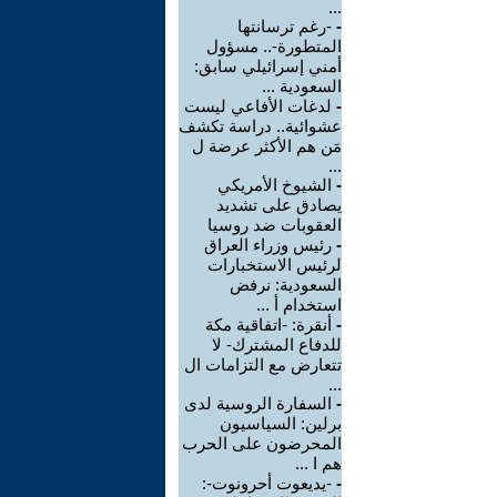
...
-
-رغم ترسانتها
المتطورة-.. مسؤول
أمني إسرائيلي سابق:
السعودية ...
-
لدغات الأفاعي ليست
عشوائية.. دراسة تكشف
مَن هم الأكثر عرضة ل
...
-
الشيوخ الأمريكي
يصادق على تشديد
العقوبات ضد روسيا
-
رئيس وزراء العراق
لرئيس الاستخبارات
السعودية: نرفض
استخدام أ ...
-
أنقرة: -اتفاقية مكة
للدفاع المشترك- لا
تتعارض مع التزامات ال
...
-
السفارة الروسية لدى
برلين: السياسيون
المحرضون على الحرب
هم ا ...
-
-يديعوت أحرونوت-: