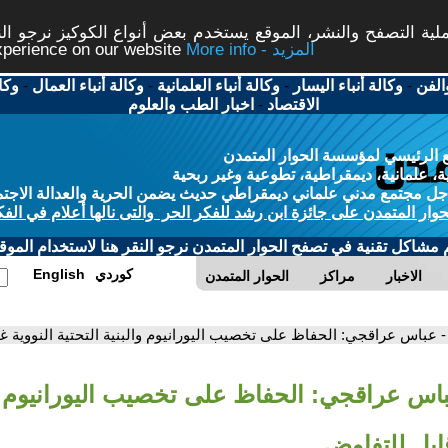
ة التصفح والنشر، الموقع يستخدم بعض أنواع الكوكيز نرجو النق
More info - المزيد
experience on our website
الفن
-
وكالة أنباء اليسار
-
وكالة أنباء العلمانية
-
وكالة أنباء العمال
-
وكا
الاقتصاد
-
اخبار الطب والعلوم
 الرئيسي لمؤسسة الحوار المتمدن
، علمانية، ديمقراطية، تطوعية وغير ربحية
ل مجتمع مدني علماني ديمقراطي حديث يضمن الحرية والعدالة الاجتم
حوار المتمدن على جائزة ابن رشد للفكر الحر والتى نالها أعلام في الفك
م مشاكل تقنية في تصفح الحوار المتمدن نرجو النقر هنا لاستخدام الموقع
كوردي
English
الاخبار
مراكز
الحوار المتمدن
- عباس عراقجي: الحفاظ على تخصيب اليورانيوم والبنية التحتية النووية غ
باس عراقجي: الحفاظ على تخصيب اليورانيوم وال
قابل للتفاوض