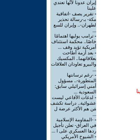
إيران عدونا لأنّها تعتدي
علينا
-
تقرير يصف -اتفاقية
مكة- بـ-رسالة تحذير
لطهران-.. وإيران للسع
...
-
ترامب يوليها اهتمامًا
خاصًا.. محكمة استئناف
أمريكية تؤيد وقف ...
-
بعد أزمة أطاحت
بعلاقاتهما.. المكسيك
والبيرو تعاودان العلاقات
...
-
-رغم ترسانتها
المتطورة-.. مسؤول
أمني إسرائيلي سابق:
ا
السعودية ...
-
لدغات الأفاعي ليست
عشوائية.. دراسة تكشف
مَن هم الأكثر عرضة ل
...
-
-المقاومة الإسلامية
في العراق- تعلن تأجيل
ردها العسكري على ا ...
-
الشيوخ الأمريكي