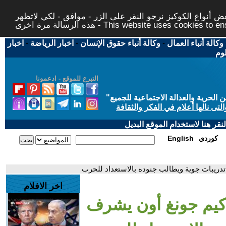
 أنواع الكوكيز نرجو النقر على الزر - موافق - لكي لاتظهر
This website uses cookies to ensure you ge
وكالة أنباء العمال
-
وكالة أنباء حقوق الإنسان
-
اخبار الرياضة
-
اخبار
لوم
التبرع للموقع - ادعمونا
حرية والعدالة الاجتماعية للجميع
"
تى نالها أعلام في الفكر والثقافة
قر هنا لاستخدام الموقع البديل
كوردي
English
تدريبات جوية ويطالب جنوده بالاستعداد للحرب
اخر الافلام
 كيم جونغ أون يشرف