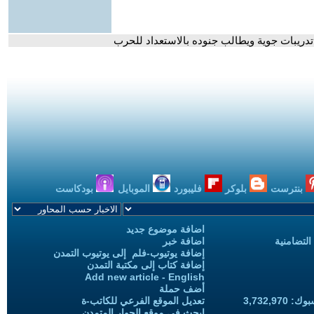
تدريبات جوية ويطالب جنوده بالاستعداد للحرب
بنترست
بلوكر
فليبورد
الموبايل
بودكاست
اضافة موضوع جديد
التضامنية
اضافة خبر
إضافة يوتيوب-فلم إلى يوتيوب التمدن
إضافة كتاب إلى مكتبة التمدن
Add new article - English
أضف حملة
3,732,97
تعديل الموقع الفرعي للكاتب-ة
ابحث في موقع الحوار المتمدن