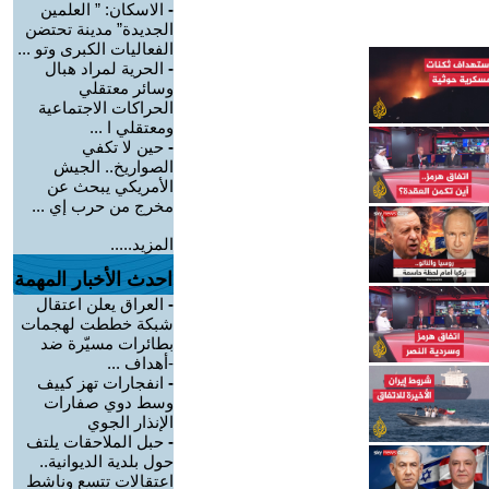
-
الاسكان: ” العلمين
الجديدة” مدينة تحتضن
الفعاليات الكبرى وتو ...
-
الحرية لمراد هبال
وسائر معتقلي
الحراكات الاجتماعية
ومعتقلي ا ...
-
حين لا تكفي
الصواريخ.. الجيش
الأمريكي يبحث عن
مخرج من حرب إي ...
المزيد.....
احدث الأخبار المهمة
-
العراق يعلن اعتقال
شبكة خططت لهجمات
بطائرات مسيّرة ضد
-أهداف ...
-
انفجارات تهز كييف
وسط دوي صفارات
الإنذار الجوي
-
حبل الملاحقات يلتف
حول بلدية الديوانية..
اعتقالات تتسع وناشط