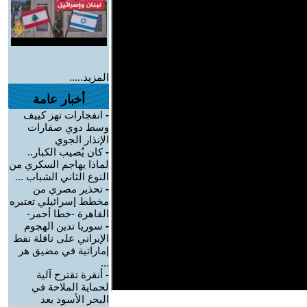
المزيد.....
أخبار عامة
-
انفجارات تهز كييف
وسط دوي صفارات
الإنذار الجوي
-
كان يُصيب الكبار..
لماذا يهاجم السكري من
النوع الثاني الشباب ...
-
تحذير مصري من
مخطط إسرائيلي تعتبره
القاهرة -خطا أحمر-
-
سوريا تدين الهجوم
الإيراني على ناقلة نفط
إماراتية في مضيق هر
...
-
أنقرة تقترح آلية
لحماية الملاحة في
البحر الأسود بعد