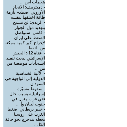
هجمات اس ...
-
دميترييف: الاتحاد
الأوروبي اصطدم بأزمة
طاقة اختلقها بنفسه
-
الزيدي: لن نسمح
بتهديد دول الجوار
-
فانس: سنواصل
الضغط على إيران
لإخراج أكبر كمية ممكنة
من النفط ...
-
-قناة 12-: الجيش
الإسرائيلي يبحث تنفيذ
انسحابات موضعية من
من ...
-
الآلية الخماسية
الدولية إلى الواجهة في
السودان
-
سقوط مسيّرة
إسرائيلية بسبب خلل
فني قرب منزل في
جنوب لبنان وإ ...
-
خبير بريطاني: ضغط
الغرب على روسيا
يجعله يتدحرج نحو حافة
الكا ...