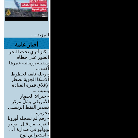
المزيد.....
أخبار عامة
-
كنز أثري تحت البحر..
العثور على حطام
سفينة رومانية عمرها
أكث ...
-
رحلة تابعة لخطوط
ألاسكا الجوية تضطر
لإغلاق قمرة القيادة
بسبب ...
-
خبراء: الحصار
الأمريكي يشلَّ مركز
تصدير النفط الرئيسي
بجزيرة ...
-
رقم لم تسجله أوروبا
الغربية من قبل.. يونيو
ويوليو في صدارة ا ...
-
استعراض لوح