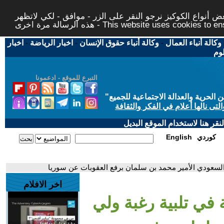
 أنواع الكوكيز نرجو النقر على الزر - موافق - لكي لاتظهر
This website uses cookies to ensure you ge
وكالة أنباء العمال
-
وكالة أنباء حقوق الإنسان
-
اخبار الرياضة
-
اخبار
لوم
التبرع للموقع - ادعمونا
حرية والعدالة الاجتماعية للجميع
"
تى نالها أعلام في الفكر والثقافة
قر هنا لاستخدام الموقع البديل
كوردي
English
 السعودي الأمير محمد بن سلمان برفع العقوبات عن سوريا
اخر الافلام
 في تلبية رغبة ولي