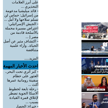
على أبرز العلامات
التحذيري ...
-
قائد ميليشيا مدعومة
من إسرائيل: حماس لن
تسلم سلاحها ولا أمل ...
-
الجيش الإسرائيلي:
اعتراض مسيرة محملة
بالأسلحة قادمة من
مصر إ ...
-
اكتشاف مثير عن أصل
الحياة.. وآراء علمية
متناقضة
المزيد.....
احدث الأخبار المهمة
-
كنز أثري تحت البحر..
العثور على حطام
سفينة رومانية عمرها
أكث ...
-
رحلة تابعة لخطوط
ألاسكا الجوية تضطر
لإغلاق قمرة القيادة
بسبب ...
-
خبراء: الحصار