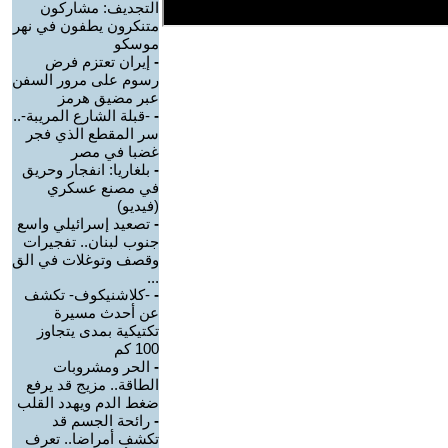
التجديف: مشاركون
متنكرون يطفون في نهر
موسكو
-
إيران تعتزم فرض
رسوم على مرور السفن
عبر مضيق هرمز
-
-قبلة الشارع المريبة-..
سر المقطع الذي فجر
غضبا في مصر
-
بلغاريا: انفجار وحريق
في مصنع عسكري
(فيديو)
-
تصعيد إسرائيلي واسع
جنوب لبنان.. تفجيرات
وقصف وتوغلات في الق
...
-
-كلاشنيكوف- تكشف
عن أحدث مسيرة
تكتيكية بمدى يتجاوز
100 كم
-
الحر ومشروبات
الطاقة.. مزيج قد يرفع
ضغط الدم ويهدد القلب
-
رائحة الجسم قد
تكشف أمراضا.. تعرف