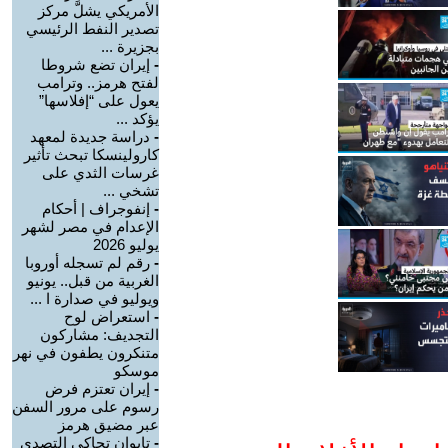
الأمريكي يشلَّ مركز
تصدير النفط الرئيسي
بجزيرة ...
-
إيران تضع شروطا
لفتح هرمز.. وترامب
يعول على “إفلاسها”
يؤكد ...
-
دراسة جديدة لمعهد
كارولينسكا تبحث تأثير
غرسات الثدي على
تشخي ...
-
إنفوجراف | أحكام
الإعدام في مصر لشهر
يوليو 2026
-
رقم لم تسجله أوروبا
الغربية من قبل.. يونيو
ويوليو في صدارة ا ...
-
استعراض لوح
التجديف: مشاركون
متنكرون يطفون في نهر
موسكو
-
إيران تعتزم فرض
رسوم على مرور السفن
عبر مضيق هرمز
-
تايوان تحاكي التصدي