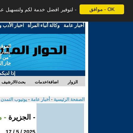
موافق - OK
لتوفير افضل خدمة لكم ولتسهيل عملي
أخبار عامة
-
وكالة أنباء المرأة
-
اخبار الأدب و
الموقع
يسارية
"من أج
حاز ال
إذا لديك
الزوار
اضافة/خدمات
بحث/الارشيف
الصفحة الرئيسية
-
أخبار عامة
-
يوتيوب التمدن
- الجزيرة
- 
2025 / 5 / 17