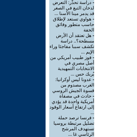
-
دراسة تحذّر: التعرض
لدخان التبغ في الصغر
قد يدمر مينا الأسنا ...
-
هواوي تستعد لإطلاق
حاسب متطور وفائق
الخفة
-
هل تعتقد أن الأرض
مسطحة؟.. دراسة
تكشف سببا مفاجئا وراء
الإيم ...
-
فوز طبيب أمريكي من
أصل مصري في
الانتخابات التمهيدية
يُربك حس ...
-
عدونا ليس أوكرانيا:
الغرب مصدوم من
قسوة الجيش الروسي
-
حادث في مصفاة
أمريكية واحدة قد يؤدي
إلى ارتفاع أسعار الوقود
...
-
فرنسا ترصد حملة
تضليل مرتبطة بروسيا
تستهدف المرشح
الرئاسي غا ...