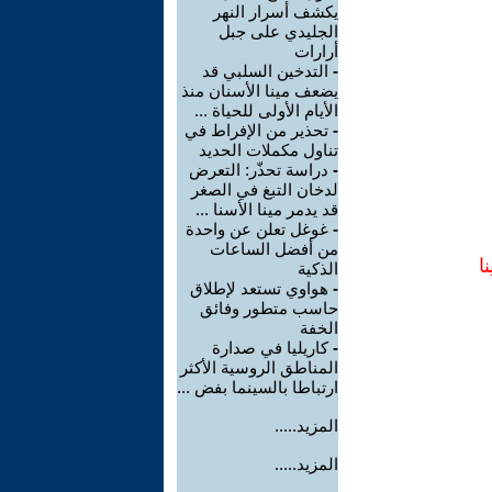
يكشف أسرار النهر
الجليدي على جبل
أرارات
-
التدخين السلبي قد
يضعف مينا الأسنان منذ
الأيام الأولى للحياة ...
-
تحذير من الإفراط في
تناول مكملات الحديد
-
دراسة تحذّر: التعرض
لدخان التبغ في الصغر
قد يدمر مينا الأسنا ...
-
غوغل تعلن عن واحدة
من أفضل الساعات
ا
الذكية
-
هواوي تستعد لإطلاق
حاسب متطور وفائق
الخفة
-
كاريليا في صدارة
المناطق الروسية الأكثر
ارتباطا بالسينما بفض ...
المزيد.....
المزيد.....