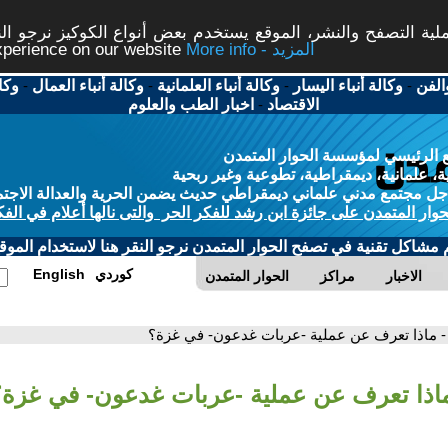
ة التصفح والنشر، الموقع يستخدم بعض أنواع الكوكيز نرجو النق
More info - المزيد
experience on our website
الفن
-
وكالة أنباء اليسار
-
وكالة أنباء العلمانية
-
وكالة أنباء العمال
-
وكا
الاقتصاد
-
اخبار الطب والعلوم
 الرئيسي لمؤسسة الحوار المتمدن
، علمانية، ديمقراطية، تطوعية وغير ربحية
ل مجتمع مدني علماني ديمقراطي حديث يضمن الحرية والعدالة الاجتم
حوار المتمدن على جائزة ابن رشد للفكر الحر والتى نالها أعلام في الفك
م مشاكل تقنية في تصفح الحوار المتمدن نرجو النقر هنا لاستخدام الموقع
كوردي
English
الاخبار
مراكز
الحوار المتمدن
- ماذا تعرف عن عملية -عربات غدعون- في غزة؟
ماذا تعرف عن عملية -عربات غدعون- في غزة؟