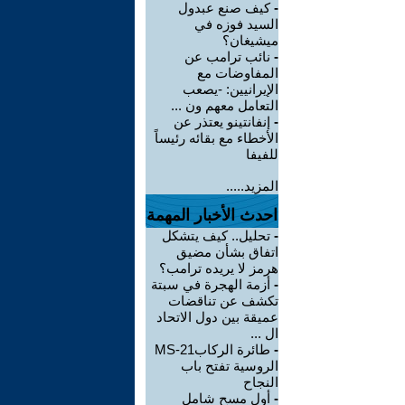
-
كيف صنع عبدول
السيد فوزه في
ميشيغان؟
-
نائب ترامب عن
المفاوضات مع
الإيرانيين: -يصعب
التعامل معهم ون ...
-
إنفانتينو يعتذر عن
الأخطاء مع بقائه رئيساً
للفيفا
المزيد.....
احدث الأخبار المهمة
-
تحليل.. كيف يتشكل
اتفاق بشأن مضيق
هرمز لا يريده ترامب؟
-
أزمة الهجرة في سبتة
تكشف عن تناقضات
عميقة بين دول الاتحاد
ال ...
-
طائرة الركابMS-21
الروسية تفتح باب
النجاح
-
أول مسح شامل