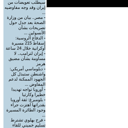
سيطلب تعويضات من
إيران وقد وجه مفاوضيه
...
-
مصر.. بيان من وزارة
الصحة بعد جدل حول
تصريحات بشأن
الأنسولين ...
-
الدفاع الروسية:
إسقاط 215 مسيرة
أوكرانية خلال 24 ساعة
-
إيران لترامب.. لا
مساومة بشأن مضيق
هرمز
-
دبلوماسي أمريكي:
واشنطن ستبذل كل
الجهود الممكنة لدعم
المفاوض ...
-
أوروبا تواجه تهديدا
خطيرا وكارثيا
-
بلومبرغ: ثقة أوروبا
بقدراتها اهتزت جراء
وجود الطائرة المسيرة
...
-
فرح بهلوي تشترط
تسليم خميني للقاء