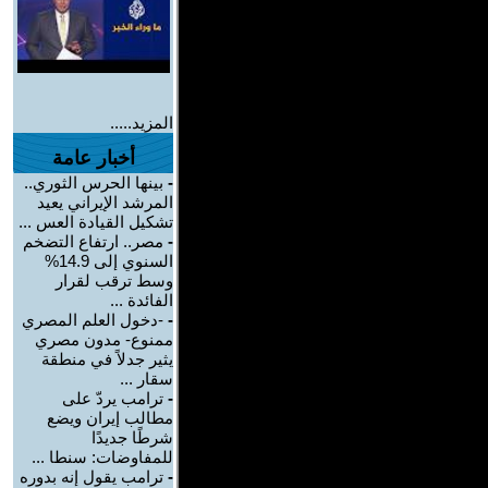
المزيد.....
أخبار عامة
-
بينها الحرس الثوري..
المرشد الإيراني يعيد
تشكيل القيادة العس ...
-
مصر.. ارتفاع التضخم
السنوي إلى 14.9%
وسط ترقب لقرار
الفائدة ...
-
-دخول العلم المصري
ممنوع- مدون مصري
يثير جدلاً في منطقة
سقار ...
-
ترامب يردّ على
مطالب إيران ويضع
شرطًا جديدًا
للمفاوضات: سنطا ...
-
ترامب يقول إنه بدوره