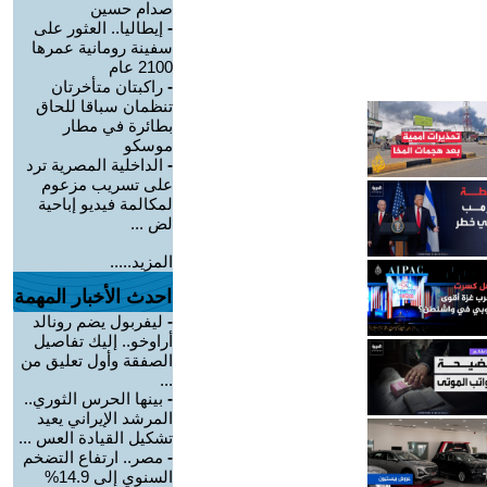
صدام حسين
-
إيطاليا.. العثور على
سفينة رومانية عمرها
2100 عام
-
راكبتان متأخرتان
تنظمان سباقا للحاق
بطائرة في مطار
موسكو
-
الداخلية المصرية ترد
على تسريب مزعوم
لمكالمة فيديو إباحية
لض ...
المزيد.....
احدث الأخبار المهمة
-
ليفربول يضم رونالد
أراوخو.. إليك تفاصيل
الصفقة وأول تعليق من
...
-
بينها الحرس الثوري..
المرشد الإيراني يعيد
تشكيل القيادة العس ...
-
مصر.. ارتفاع التضخم
السنوي إلى 14.9%