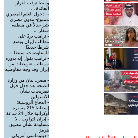
وسط ترقب لقرار
الفائدة ...
-
-دخول العلم المصري
ممنوع- مدون مصري
يثير جدلاً في منطقة
سقار ...
-
ترامب يردّ على
مطالب إيران ويضع
شرطًا جديدًا
للمفاوضات: سنطا ...
-
ترامب يقول إنه بدوره
سيطلب تعويضات من
إيران وقد وجه مفاوضيه
...
-
مصر.. بيان من وزارة
الصحة بعد جدل حول
تصريحات بشأن
الأنسولين ...
-
الدفاع الروسية:
إسقاط 215 مسيرة
أوكرانية خلال 24 ساعة
-
إيران لترامب.. لا
مساومة بشأن مضيق
هرمز
-
دبلوماسي أمريكي: