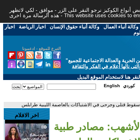
 أنواع الكوكيز نرجو النقر على الزر - موافق - لكي لاتظهر
This website uses cookies to ensure you ge
وكالة أنباء العمال
-
وكالة أنباء حقوق الإنسان
-
اخبار الرياضة
-
اخبار
لوم
التبرع للموقع - ادعمونا
حرية والعدالة الاجتماعية للجميع
"
تى نالها أعلام في الفكر والثقافة
قر هنا لاستخدام الموقع البديل
كوردي
English
 سقوط قتلى وجرحى في الاشتباكات بالعاصمة الليبية طرابلس
اخر الافلام
الأشهب: مصادر طبية