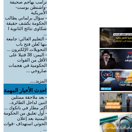
ترامب يهاجم صحيفة
-واشنطن بوست-
الأمريكية
-
سؤال برلماني يطالب
الحكومة بكشف حقيقة
شكاوى نتائج الثانوية ا
...
-
التعليم العالي: جامعة
بنها تُعلن فتح باب
التحويلات الإلكترون ...
-
اليمن: 38 قتيلا على
الأقل من القوات
الحكومية في هجمات
صاروخي ...
المزيد.....
احدث الأخبار المهمة
-
بعد ملاحقة ممثلين
اثنين لداخل الطائرة..
أكبر مطار في بانكوك ...
-
أول تعليق من الحكومة
اليمنية بعد إعلان
الحوثي استهداف -قوات
...