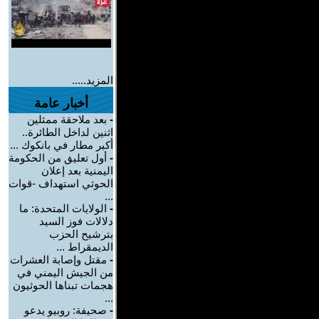
المزيد.....
أخبار عامة
-
بعد ملاحقة ممثلين
اثنين لداخل الطائرة..
أكبر مطار في بانكوك ...
-
أول تعليق من الحكومة
اليمنية بعد إعلان
الحوثي استهداف -قوات
...
-
الولايات المتحدة: ما
دلالات فوز السيد
بترشيح الحزب
الديمقراط ...
-
مقتل وإصابة العشرات
من الجيش اليمني في
هجمات تبناها الحوثيون
...
-
صحيفة: روبيو يدعو