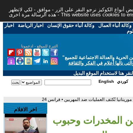
 أنواع الكوكيز نرجو النقر على الزر - موافق - لكي لاتظهر
This website uses cookies to ensure you ge
وكالة أنباء العمال
-
وكالة أنباء حقوق الإنسان
-
اخبار الرياضة
-
اخبار
لوم
التبرع للموقع - ادعمونا
حرية والعدالة الاجتماعية للجميع
"
تى نالها أعلام في الفكر والثقافة
قر هنا لاستخدام الموقع البديل
كوردي
English
يتانيا تُكثف العمليات ضد المهربين • فرانس 24
اخر الافلام
من المخدرات وحبوب