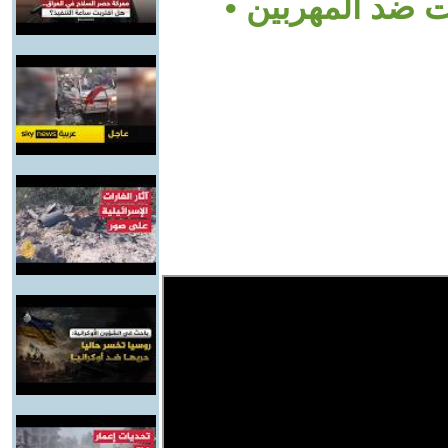
ات ضد المهربين •