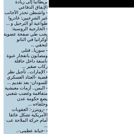
بريطانيا إلى زيادة
الإنفاق الدفاعي
-
واشنطن تحذر الأجانب
غير الشرعيين: غادروا
طواعية أو الترحيل و ...
-
الخارجية الروسية:
يجب طي صفحة عضوية
أوكرانيا في الناتو
لتحقي ...
-
سوريا.. قتلى
ومصابون بانفجار عبوة
ناسفة داخل حافلة
ركاب صغير ...
-
الإمارات.. تأجيل نظر
قضية -العتاد العسكري
للسودان- بعد تقديم ...
-
اليمن.. أزمات معيشية
متفاقمة وغضب شعبي
يضع حكومة عدن
وحلفاءه ...
-
-رويترز-: العقوبات
الأمريكية تشكل عائقا
أمام حركة الملاحة عب
...
-
-خيانة عظمى-..