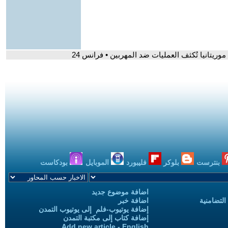
يتانيا تُكثف العمليات ضد المهربين • فرانس 24
بنترست
بلوكر
فليبورد
الموبايل
بودكاست
اضافة موضوع جديد
التضامنية
اضافة خبر
إضافة يوتيوب-فلم إلى يوتيوب التمدن
إضافة كتاب إلى مكتبة التمدن
Add new article - English