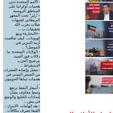
-
الأمم المتحدة تدين
هجمات أوكرانيا على
المناطق الروسية
-
“زاير” تحت المجهر
البريطاني لشبهات
صلات بحزب الله
تحقيقات ب ...
-
«البحارة» وبيع
كوبونات.. كيف تفاقمت
أزمة البنزين في
الموصل؟ ...
-
الولايات المتحدة: ما
دلالات فوز السيد
بترشيح الحزب
الديمقراط ...
-
مقتل وإصابة العشرات
من الجيش اليمني في
هجمات تبناها الحوثيون
...
-
أسعار النفط ترتفع
وسط مخاوف بشأن
إمدادات الخليج والوضع
في مض ...
-
بعد اتهامات -الابتزاز-..
الفيفا يصرف مكافآت