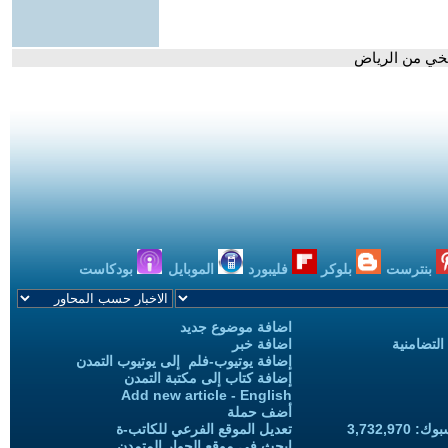
يخي من الرياض
بنترست
بلوكر
فليبورد
الموبايل
بودكاست
اضافة موضوع جديد
التضامنية
اضافة خبر
إضافة يوتيوب-فلم إلى يوتيوب التمدن
إضافة كتاب إلى مكتبة التمدن
Add new article - English
أضف حملة
3,732,97
تعديل الموقع الفرعي للكاتب-ة
ابحث في موقع الحوار المتمدن