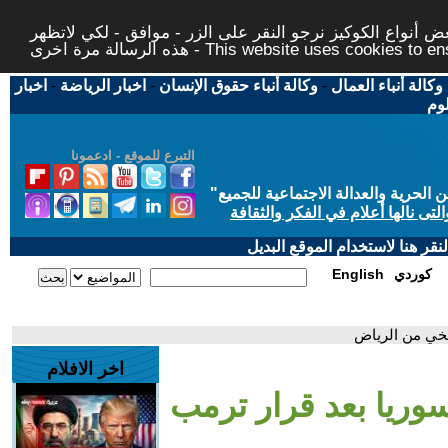
 أنواع الكوكيز نرجو النقر على الزر - موافق - لكي لاتظهر
This website uses cookies to ensure you ge
وكالة أنباء العمال
-
وكالة أنباء حقوق الإنسان
-
اخبار الرياضة
-
اخبار
لوم
التبرع للموقع - ادعمونا
حرية والعدالة الاجتماعية للجميع
"
تى نالها أعلام في الفكر والثقافة
قر هنا لاستخدام الموقع البديل
كوردي
English
يخي من الرياض
اخر الافلام
وريا بعد قرار ترمب