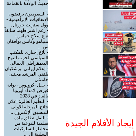
حديث الولادة بالقمامة
...
-
السعوديون يرفضون
الاتفاقيات الإبراهيمية -
وول ستريت جورنال
-
رغم اشتراطهما سابقاً
نزع سلاح حماس..
نتنياهو وكاتس يوافقان
س ...
-
بلاغ إخباري للمكتب
السياسي لحزب النهج
الديمقراطي العمالي
-
إعلام إيراني: بزشكيان
يلتقي المرشد مجتبى
خامنئي
-
حقل -كرونوس- بوابة
قبرص لإمداد أوروبا
بالغاز في 2028
-
التعليم العالي: إعلان
نتائج المرحلة الأولى
للتنسيق الإلكترون ...
-
النقل تطلق مادة
جاد الأفلام الجيدة
فيلمية للتوعية من
مخاطر السلوكيات
ا
السلبية ال ...