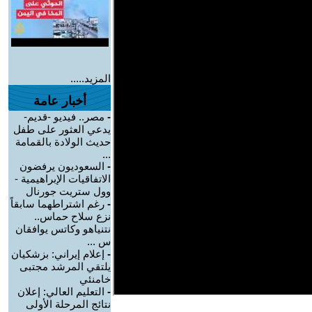
المزيد.....
أخبار عامة
-
مصر.. فيديو -قديم-
يدعي العثور على طفل
حديث الولادة بالقمامة
...
-
السعوديون يرفضون
الاتفاقيات الإبراهيمية -
وول ستريت جورنال
-
رغم اشتراطهما سابقاً
نزع سلاح حماس..
نتنياهو وكاتس يوافقان
س ...
-
إعلام إيراني: بزشكيان
يلتقي المرشد مجتبى
خامنئي
-
التعليم العالي: إعلان
نتائج المرحلة الأولى