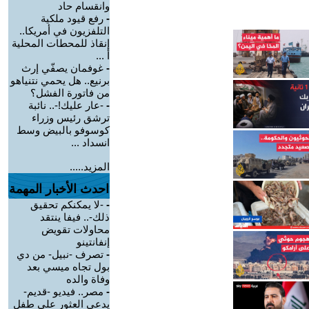
وانقسام حاد
-
رفع قيود ملكية
التلفزيون في أمريكا..
إنقاذ للمحطات المحلية
أ ...
-
غوفمان يصفّي إرث
برنيع.. هل يحمي نتنياهو
من فاتورة الفشل؟
-
-عار عليك!-.. نائبة
ترشق رئيس وزراء
كوسوفو بالبيض وسط
انسداد ...
المزيد.....
احدث الأخبار المهمة
-
-لا يمكنكم تحقيق
ذلك-.. فيفا ينتقد
محاولات تقويض
إنفانتينو
-
تصرف -نبيل- من دي
بول تجاه ميسي بعد
وفاة والده
-
مصر.. فيديو -قديم-
يدعي العثور على طفل