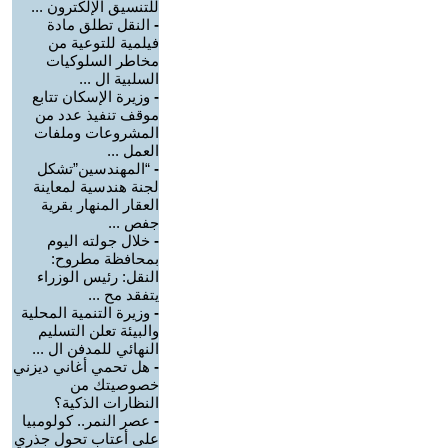
للتنسيق الإلكترون ...
-
النقل تطلق مادة
فيلمية للتوعية من
مخاطر السلوكيات
السلبية ال ...
-
وزيرة الإسكان تتابع
موقف تنفيذ عدد من
المشروعات وملفات
العمل ...
-
“المهندسين”تشكل
لجنة هندسية لمعاينة
العقار المنهار بقرية
جفص ...
-
خلال جولته اليوم
بمحافظة مطروح:
النقل: رئيس الوزراء
يتفقد مح ...
-
وزيرة التنمية المحلية
والبيئة تعلن التسليم
النهائي للمدفن ال ...
-
هل تحمي أغاني ديزني
خصوصيتك من
النظارات الذكية؟
-
عصر النمر.. كولومبيا
على أعتاب تحول جذري