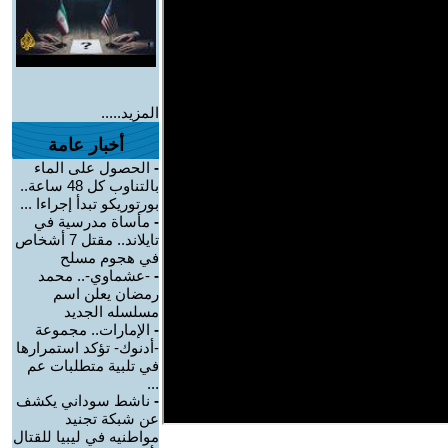
المزيد.....
أخبار عامة
-
الحصول على الماء
بالتناوب كل 48 ساعة..
بورتوريكو تبدأ إجراءا ...
-
مأساة مدرسية في
تايلاند.. مقتل 7 أشخاص
في هجوم مسلح
-
-عشماوي-.. محمد
رمضان يعلن اسم
مسلسله الجديد
-
الإمارات.. مجموعة
-أدنوك- تؤكد استمرارها
في تلبية متطلبات عم
...
-
ناشط سوداني يكشف
عن شبكة تجنيد
مواطنيه في ليبيا للقتال