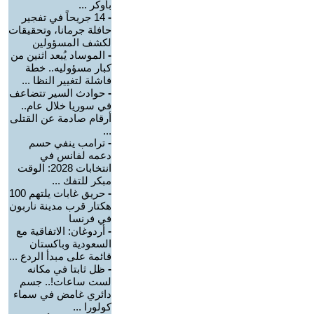
بأوكر ...
-
14 جريحاً في تفجير
حافلة جرمانا، وتحقيقات
لكشف المسؤولين
-
الموساد يُبعد اثنين من
كبار مسؤوليه.. خطة
فاشلة لتغيير النظا ...
-
حوادث السير تتضاعف
في سوريا خلال عام..
أرقام صادمة عن القتلى
...
-
ترامب ينفي حسم
دعمه لفانس في
انتخابات 2028: الوقت
مبكر للتفك ...
-
حريق غابات يلتهم 100
هكتار قرب مدينة ناربون
في فرنسا
-
أردوغان: الاتفاقية مع
السعودية وباكستان
قائمة على مبدأ الردع ...
-
ظل ثابتا في مكانه
لست ساعات!.. جسم
دائري غامض في سماء
كولورا ...