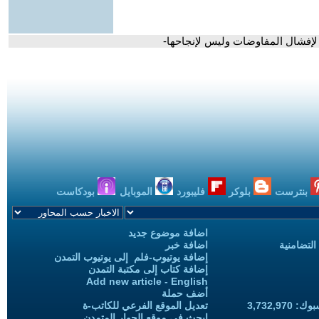
لإفشال المفاوضات وليس لإنجاحها-
بنترست
بلوكر
فليبورد
الموبايل
بودكاست
اضافة موضوع جديد
التضامنية
اضافة خبر
إضافة يوتيوب-فلم إلى يوتيوب التمدن
إضافة كتاب إلى مكتبة التمدن
Add new article - English
أضف حملة
3,732,97
تعديل الموقع الفرعي للكاتب-ة
ابحث في موقع الحوار المتمدن