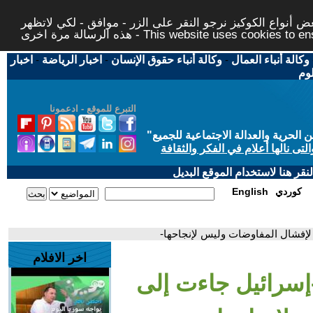
 أنواع الكوكيز نرجو النقر على الزر - موافق - لكي لاتظهر
This website uses cookies to ensure you ge
وكالة أنباء العمال
-
وكالة أنباء حقوق الإنسان
-
اخبار الرياضة
-
اخبار
لوم
التبرع للموقع - ادعمونا
حرية والعدالة الاجتماعية للجميع
"
تى نالها أعلام في الفكر والثقافة
قر هنا لاستخدام الموقع البديل
كوردي
English
لإفشال المفاوضات وليس لإنجاحها-
اخر الافلام
إسرائيل جاءت إلى