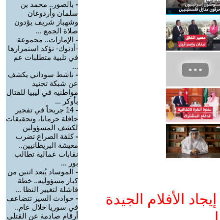
-
بالصور.. محمد بن
سلمان وأردوغان
وشهباز شريف يؤدون
صلاة الجمع ...
-
الإمارات.. مجموعة
-أدنوك- تؤكد استمرارها
في تلبية متطلبات عم
...
-
ناشط سوداني يكشف
عن شبكة تجنيد
مواطنيه في ليبيا للقتال
بأوكر ...
-
14 جريحاً في تفجير
حافلة جرمانا، وتحقيقات
لكشف المسؤولين
-
كلفة الصراع تضرب
معيشة البريطانيين..
نقابات عمالية تطالب
بور ...
-
الموساد يُبعد اثنين من
كبار مسؤوليه.. خطة
فاشلة لتغيير النظا ...
جاد الأفلام الجيدة
-
حوادث السير تتضاعف
في سوريا خلال عام..
ا
أرقام صادمة عن القتلى