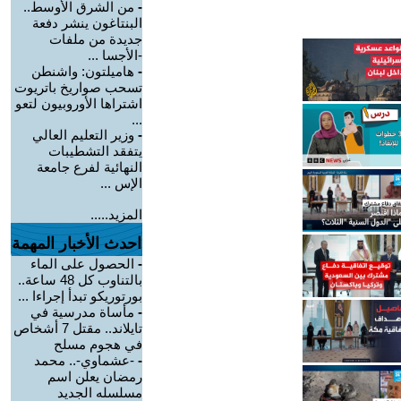
-
من الشرق الأوسط..
البنتاغون ينشر دفعة
جديدة من ملفات
-الأجسا ...
-
هاميلتون: واشنطن
تسحب صواريخ باتريوت
اشتراها الأوروبيون لتعو
...
-
وزير التعليم العالي
يتفقد التشطيبات
النهائية لفرع جامعة
الإس ...
المزيد.....
احدث الأخبار المهمة
-
الحصول على الماء
بالتناوب كل 48 ساعة..
بورتوريكو تبدأ إجراءا ...
-
مأساة مدرسية في
تايلاند.. مقتل 7 أشخاص
في هجوم مسلح
-
-عشماوي-.. محمد
رمضان يعلن اسم
مسلسله الجديد