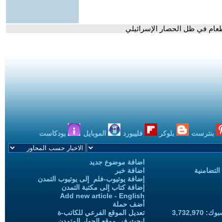
عام في ظل الحصار الإسرائيلي
بنترست
بلوكر
فليبورد
الموبايل
بودكاست
اضافة موضوع جديد
التضامنية
اضافة خبر
إضافة يوتيوب-فلم إلى يوتيوب التمدن
إضافة كتاب إلى مكتبة التمدن
Add new article - English
أضف حملة
3,732,97
تعديل الموقع الفرعي للكاتب-ة
ابحث في موقع الحوار المتمدن