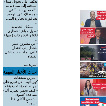
تعكف على تحويل ميناء
السخنة إلى ميناء م ...
-
“أحمد يوسف ” في
حواره الإذاعي الوحيد
بعد فوزه بجائزة النيل:
...
-
السكك الحديدية :
تعديل مواعيد قطاري
603 و 604 ركاب ( بنها /
...
-
من مشروع مثير
للجدل إلى اعتذار
علني.. ماذا حدث داخل
الفيفا؟ ...
المزيد.....
احدث الأخبار المهمة
-
تمرين بصعقات
كهربائية... هل تجرؤ على
تجربته لمدة 20 دقيقة؟
-
كيف تحمي بصرك أثناء
مشاهدة كسوف
الشمس الكلي هذا
الشهر؟