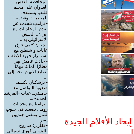
-
محافظة القدس:
العدوان على مخيم
قلنديا يستهدف
المخيمات وقضية ...
-
ترامب يتحدث عن
تقدم المحادثات مع
إيران.. الجيش
الإسرائيلي يع ...
-
دخان كثيف فوق
غابات واشنطن مع
استمرار جهود الإطفاء
-
حادث غامض يهز
مطارًا ألمانيًا مهمًا..
أصابع الاتهام تتجه إلى
...
-
بزشكيان يكشف
صعوبة التواصل مع
خامنئي.. غياب -المرشد
الجديد- ...
-
تزامنا مع محدثات
روما.. تصعيد في جنوب
لبنان ومقتل جنديين
جاد الأفلام الجيدة
إسر ...
-
تقارير: صاروخ
ا
باليستي كوري شمالي