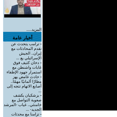
المزيد.....
أخبار عامة
-
ترامب يتحدث عن
تقدم المحادثات مع
إيران.. الجيش
الإسرائيلي يع ...
-
دخان كثيف فوق
غابات واشنطن مع
استمرار جهود الإطفاء
-
حادث غامض يهز
مطارًا ألمانيًا مهمًا..
أصابع الاتهام تتجه إلى
...
-
بزشكيان يكشف
صعوبة التواصل مع
خامنئي.. غياب -المرشد
الجديد- ...
-
تزامنا مع محدثات