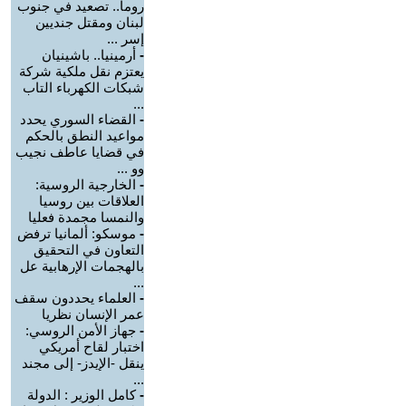
روما.. تصعيد في جنوب
لبنان ومقتل جنديين
إسر ...
-
أرمينيا.. باشينيان
يعتزم نقل ملكية شركة
شبكات الكهرباء التاب
...
-
القضاء السوري يحدد
مواعيد النطق بالحكم
في قضايا عاطف نجيب
وو ...
-
الخارجية الروسية:
العلاقات بين روسيا
والنمسا مجمدة فعليا
-
موسكو: ألمانيا ترفض
التعاون في التحقيق
بالهجمات الإرهابية عل
...
-
العلماء يحددون سقف
عمر الإنسان نظريا
-
جهاز الأمن الروسي:
اختبار لقاح أمريكي
ينقل -الإيدز- إلى مجند
...
-
كامل الوزير : الدولة