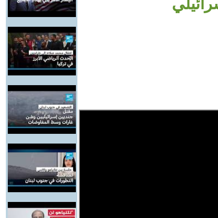
رائيلي