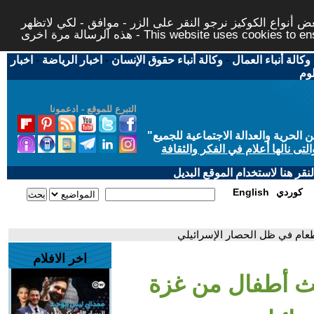
 أنواع الكوكيز نرجو النقر على الزر - موافق - لكي لاتظهر
This website uses cookies to ensure you ge
وكالة أنباء العمال
-
وكالة أنباء حقوق الإنسان
-
اخبار الرياضة
-
اخبار
لوم
التبرع للموقع - ادعمونا
حرية والعدالة الاجتماعية للجميع
"
تى نالها أعلام في الفكر والثقافة
قر هنا لاستخدام الموقع البديل
كوردي
English
عام في ظل الحصار الإسرائيلي
اخر الافلام
ث أطفال من غزة