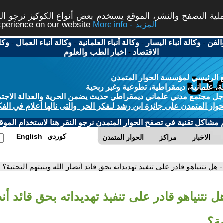
ة التصفح والنشر، الموقع يستخدم بعض أنواع الكوكيز نرجو النق
More info - المزيد
experience on our website
الفن
-
وكالة أنباء اليسار
-
وكالة أنباء العلمانية
-
وكالة أنباء العمال
-
وكا
الاقتصاد
-
اخبار الطب والعلوم
 الرئيسي لمؤسسة الحوار المتمدن
، علمانية، ديمقراطية، تطوعية وغير ربحية
ل مجتمع مدني علماني ديمقراطي حديث يضمن الحرية والعدالة الاجتم
حوار المتمدن على جائزة ابن رشد للفكر الحر والتى نالها أعلام في الفك
م مشاكل تقنية في تصفح الحوار المتمدن نرجو النقر هنا لاستخدام الموقع
كوردي
English
الاخبار
مراكز
الحوار المتمدن
- هل نتنياهو قادر على تنفيذ تهديداته بحق قائد أنصار الله وبنيتهم التحتية؟
ل نتنياهو قادر على تنفيذ تهديداته بحق قائد أنص
ية؟