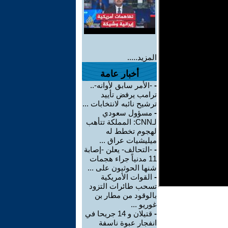
المزيد.....
أخبار عامة
-
-الأمر سابق لأوانه-..
ترامب يرفض تأييد
ترشيح نائبه لانتخابات ...
-
مسؤول سعودي
لـCNN: المملكة تتأهب
لهجوم تخطط له
ميليشيات عراق ...
-
-التحالف- يعلن -إصابة
11 مدنياً جراء هجمات
شنها الحوثيون على ...
-
القوات الأمريكية
تسحب طائرات التزود
بالوقود من مطار بن
غوريو ...
-
قتيلان و 14 جريحا في
انفجار عبوة ناسفة