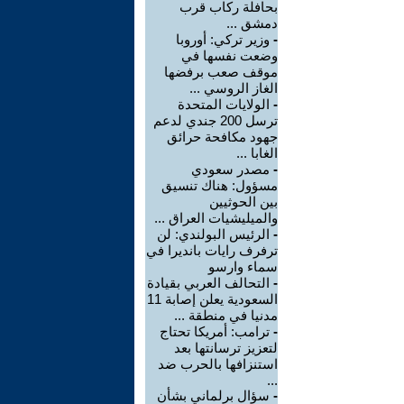
بحافلة ركاب قرب
دمشق ...
-
وزير تركي: أوروبا
وضعت نفسها في
موقف صعب برفضها
الغاز الروسي ...
-
الولايات المتحدة
ترسل 200 جندي لدعم
جهود مكافحة حرائق
الغابا ...
-
مصدر سعودي
مسؤول: هناك تنسيق
بين الحوثيين
والميليشيات العراق ...
-
الرئيس البولندي: لن
ترفرف رايات بانديرا في
سماء وارسو
-
التحالف العربي بقيادة
السعودية يعلن إصابة 11
مدنيا في منطقة ...
-
ترامب: أمريكا تحتاج
لتعزيز ترسانتها بعد
استنزافها بالحرب ضد
...
-
سؤال برلماني بشأن