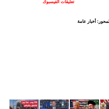
تعليقات الفيسبوك
محور: أخبار عامة