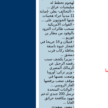
لهجوم تخطط له
ميليشيات عراق ...
-
-التحالف- يعلن -إصابة
11 مدنياً جراء هجمات
شنها الحوثيون على ...
-
القوات الأمريكية
تسحب طائرات التزود
بالوقود من مطار بن
غوريو ...
-
قتيلان و 14 جريحا في
انفجار عبوة ناسفة
بحافلة ركاب قرب
دمشق ...
-
بيزيرا يكشف سبب
رفضه الرحيل عن
الزمالك المصري
ا
-
وزير تركي: أوروبا
وضعت نفسها في
موقف صعب برفضها
الغاز الروسي ...
-
الولايات المتحدة
ترسل 200 جندي لدعم
جهود مكافحة حرائق
الغابا ...
-
مصدر سعودي