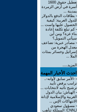
تعطيل حقوق 1600
أسرة في أرض الزمردة
بمدينة ...
-
بطاقات الدفع بالدولار
للدول العربية: كيفية
الحصول عليها واست ...
-
كم تبلغ تكلفة إعادة
بناء غزة؟ ومن أين
سيأتي التمويل؟
-
مصادر عبرية: تضاعف
معدل الهجرة من
إسرائيل وخسائر بمئات
الملا ...
المزيد.....
احدث الأخبار المهمة
-
-الأمر سابق لأوانه-..
ترامب يرفض تأييد
ترشيح نائبه لانتخابات ...
-
الهباش: بيان الدول
العربية والإسلامية لإدانة
الانتهاكات الإس ...
-
مسؤول سعودي
لـCNN: المملكة تتأهب