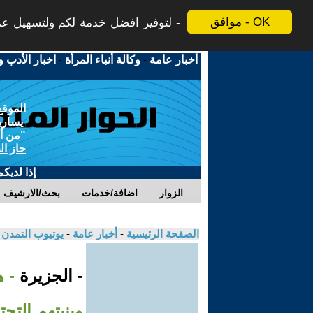
موافق - OK
لتوفير افضل خدمة لكم ولتسهيل عملي
أخبار عامة
-
وكالة أنباء المرأة
-
اخبار الأدب و
الموقع
يسارية
"من أج
حاز ال
إذا لديك
الزوار
اضافة/خدمات
بحث/الارشيف
الصفحة الرئيسية
-
أخبار عامة
-
يوتيوب التمدن
- الجزيرة
- ه
وبنيتهم التحت