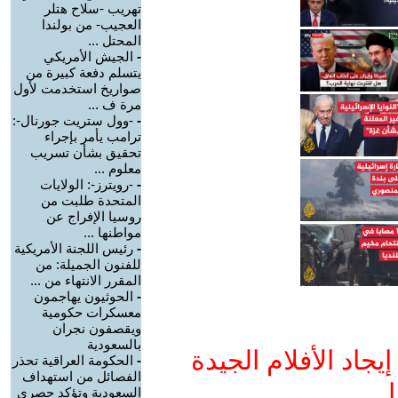
تهريب -سلاح هتلر
العجيب- من بولندا
المحتل ...
-
الجيش الأمريكي
يتسلم دفعة كبيرة من
صواريخ استخدمت لأول
مرة ف ...
-
-وول ستريت جورنال-:
ترامب يأمر بإجراء
تحقيق بشأن تسريب
معلوم ...
-
-رويترز-: الولايات
المتحدة طلبت من
روسيا الإفراج عن
مواطنها ...
-
رئيس اللجنة الأمريكية
للفنون الجميلة: من
المقرر الانتهاء من ...
-
الحوثيون يهاجمون
معسكرات حكومية
ويقصفون نجران
بالسعودية
جاد الأفلام الجيدة
-
الحكومة العراقية تحذر
الفصائل من استهداف
ا
السعودية وتؤكد حصري