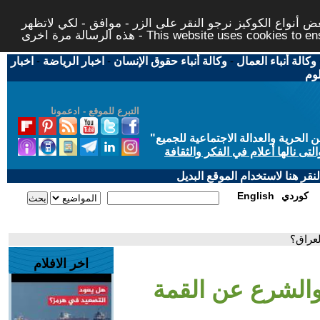
 أنواع الكوكيز نرجو النقر على الزر - موافق - لكي لاتظهر
This website uses cookies to ensure you ge
وكالة أنباء العمال
-
وكالة أنباء حقوق الإنسان
-
اخبار الرياضة
-
اخبار
لوم
التبرع للموقع - ادعمونا
حرية والعدالة الاجتماعية للجميع
"
تى نالها أعلام في الفكر والثقافة
قر هنا لاستخدام الموقع البديل
كوردي
English
لعراق؟
اخر الافلام
 والشرع عن القمة