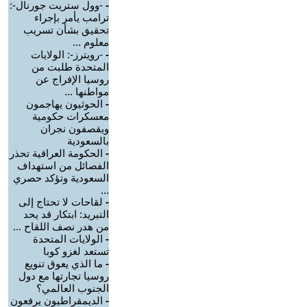
-
-وول ستريت جورنال-:
ترامب يأمر بإجراء
تحقيق بشأن تسريب
معلوم ...
-
-رويترز-: الولايات
المتحدة طلبت من
روسيا الإفراج عن
مواطنها ...
-
الحوثيون يهاجمون
معسكرات حكومية
ويقصفون نجران
بالسعودية
-
الحكومة العراقية تحذر
الفصائل من استهداف
السعودية وتؤكد حصري
...
-
لقاحات لا تحتاج إلى
التبريد: ابتكار قد يحد
من هدر نصف اللقاح ...
-
الولايات المتحدة
تستعد لغزو كوبا
-
ما الذي يعوق تنويع
روسيا تجارتها مع دول
الجنوب العالمي؟
-
الديمقراطيون يرفعون