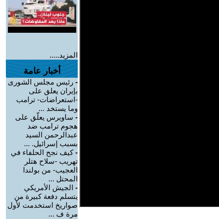
المزيد.....
أخبار عامة
-
رئيس مجلس الشورى
بإيران يعلق على
-استعراضات- ترامب
وما يستخد ...
-
ساويرس يعلّق على
هجوم ترامب ضد
عبدالرحمن السيد
بسبب إسرائيل. ...
-
كيف نجح الحلفاء في
تهريب -سلاح هتلر
العجيب- من بولندا
المحتل ...
-
الجيش الأمريكي
يتسلم دفعة كبيرة من
صواريخ استخدمت لأول
مرة ف ...