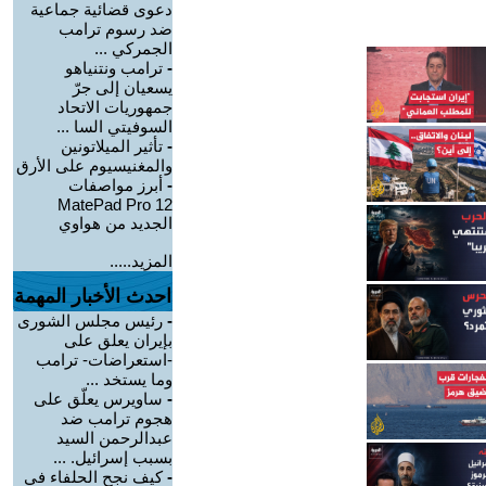
دعوى قضائية جماعية
ضد رسوم ترامب
الجمركي ...
-
ترامب ونتنياهو
يسعيان إلى جرّ
جمهوريات الاتحاد
السوفيتي السا ...
-
تأثير الميلاتونين
والمغنيسيوم على الأرق
-
أبرز مواصفات
MatePad Pro 12
الجديد من هواوي
المزيد.....
احدث الأخبار المهمة
-
رئيس مجلس الشورى
بإيران يعلق على
-استعراضات- ترامب
وما يستخد ...
-
ساويرس يعلّق على
هجوم ترامب ضد
عبدالرحمن السيد
بسبب إسرائيل. ...
-
كيف نجح الحلفاء في