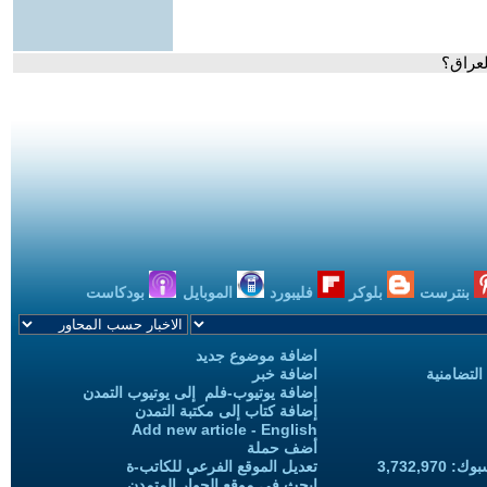
لعراق؟
بنترست
بلوكر
فليبورد
الموبايل
بودكاست
اضافة موضوع جديد
التضامنية
اضافة خبر
إضافة يوتيوب-فلم إلى يوتيوب التمدن
إضافة كتاب إلى مكتبة التمدن
Add new article - English
أضف حملة
3,732,97
تعديل الموقع الفرعي للكاتب-ة
ابحث في موقع الحوار المتمدن