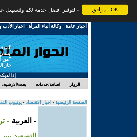
موافق - OK
لتوفير افضل خدمة لكم ولتسهيل عملي
أخبار عامة
-
وكالة أنباء المرأة
-
اخبار الأدب و
الموقع
يسارية
"من أج
حاز ال
إذا لديك
الزوار
اضافة/خدمات
بحث/الارشيف
الصفحة الرئيسية
-
اخبار الاقتصاد
-
يوتيوب الت
- العربية
- ت
التصعيد بين 