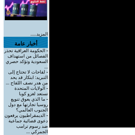
المزيد.....
أخبار عامة
-
الحكومة العراقية تحذر
الفصائل من استهداف
السعودية وتؤكد حصري
...
-
لقاحات لا تحتاج إلى
التبريد: ابتكار قد يحد
من هدر نصف اللقاح ...
-
الولايات المتحدة
تستعد لغزو كوبا
-
ما الذي يعوق تنويع
روسيا تجارتها مع دول
الجنوب العالمي؟
-
الديمقراطيون يرفعون
دعوى قضائية جماعية
ضد رسوم ترامب
الجمركي ...