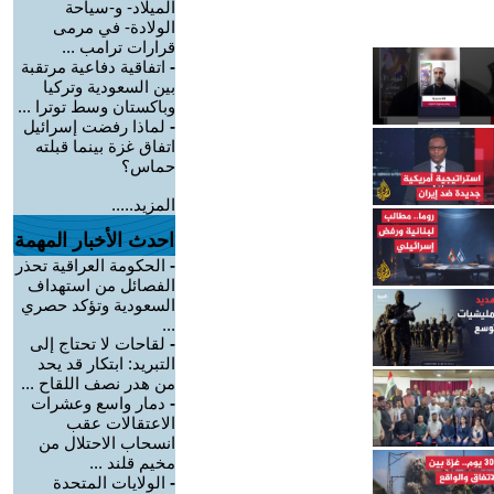
الميلاد- و-سياحة
الولادة- في مرمى
قرارات ترامب ...
-
اتفاقية دفاعية مرتقبة
بين السعودية وتركيا
وباكستان وسط توترا ...
-
لماذا رفضت إسرائيل
اتفاق غزة بينما قبلته
حماس؟
المزيد.....
احدث الأخبار المهمة
-
الحكومة العراقية تحذر
الفصائل من استهداف
السعودية وتؤكد حصري
...
-
لقاحات لا تحتاج إلى
التبريد: ابتكار قد يحد
من هدر نصف اللقاح ...
-
دمار واسع وعشرات
الاعتقالات عقب
انسحاب الاحتلال من
مخيم قلند ...
-
الولايات المتحدة