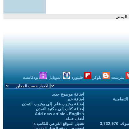
اليمني
بنترست
بلوكر
فليبورد
الموبايل
بودكاست
اضافة موضوع جديد
التضامنية
اضافة خبر
إضافة يوتيوب-فلم إلى يوتيوب التمدن
إضافة كتاب إلى مكتبة التمدن
Add new article - English
أضف حملة
3,732,97
تعديل الموقع الفرعي للكاتب-ة
ابحث في موقع الحوار المتمدن