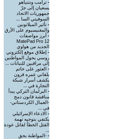
-
ترامب ونتنياهو
يسعيان إلى جرّ
جمهوريات الاتحاد
السوفيتي السا ...
-
تأثير الميلاتونين
والمغنيسيوم على الأرق
-
أبرز مواصفات
MatePad Pro 12
الجديد من هواوي
-
إطلاق موقع إلكتروني
روسي يحول المواطنين
إلى مراقبين للنباتات ...
-
العثور على خاتم
بلقاني عمره قرون
يكشف أسرار شبكة
التجارة في ...
-
البرلمان التركي يبدأ
مناقشة قانون دمج
-العمال الكردستاني-
في ...
-
الادعاء الإسرائيلي
يكتفي بتوجيه تهمة
القتل الخطأ لقاتل عودة
...
-
-المواطنة بحق