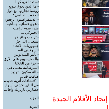
تستعد لغزو كوبا
-
ما الذي يعوق تنويع
روسيا تجارتها مع دول
الجنوب العالمي؟
-
الديمقراطيون يرفعون
دعوى قضائية جماعية
ضد رسوم ترامب
الجمركي ...
-
ترامب ونتنياهو
يسعيان إلى جرّ
جمهوريات الاتحاد
السوفيتي السا ...
-
تأثير الميلاتونين
والمغنيسيوم على الأرق
-
جزء من الخلايا
السرطانية يختبئ في
حالة سكون.. تهديد
صامت قد ...
-
اكتشافات أثرية جديدة
في ألتاي تكشف أسرار
حضارتي بازيريك وأفا ...
جاد الأفلام الجيدة
المزيد.....
ا
المزيد.....