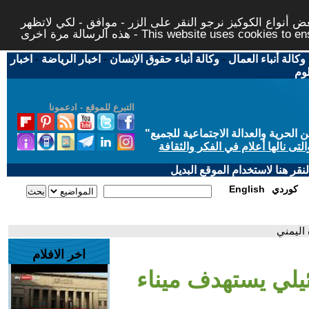
 أنواع الكوكيز نرجو النقر على الزر - موافق - لكي لاتظهر
This website uses cookies to ensure you ge
وكالة أنباء العمال
-
وكالة أنباء حقوق الإنسان
-
اخبار الرياضة
-
اخبار
لوم
التبرع للموقع - ادعمونا
حرية والعدالة الاجتماعية للجميع
"
تى نالها أعلام في الفكر والثقافة
قر هنا لاستخدام الموقع البديل
كوردي
English
اليمني
اخر الافلام
لي يستهدف ميناء