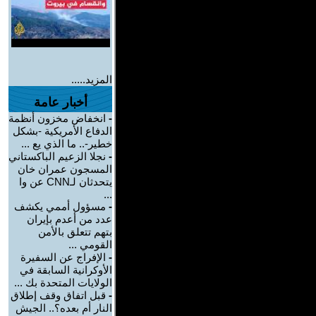
المزيد.....
أخبار عامة
-
انخفاض مخزون أنظمة
الدفاع الأمريكية -بشكل
خطير-.. ما الذي يع ...
-
نجلا الزعيم الباكستاني
المسجون عمران خان
يتحدثان لـCNN عن وا
...
-
مسؤول أممي يكشف
عدد من أعدم بإيران
بتهم تتعلق بالأمن
القومي ...
-
الإفراج عن السفيرة
الأوكرانية السابقة في
الولايات المتحدة بك ...
-
قبل اتفاق وقف إطلاق
النار أم بعده؟.. الجيش