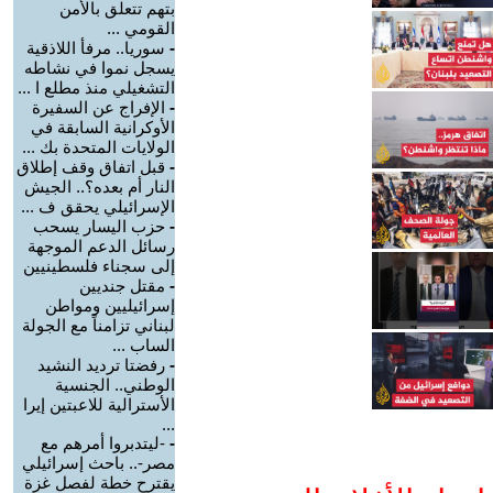
بتهم تتعلق بالأمن
القومي ...
-
سوريا.. مرفأ اللاذقية
يسجل نموا في نشاطه
التشغيلي منذ مطلع ا ...
-
الإفراج عن السفيرة
الأوكرانية السابقة في
الولايات المتحدة بك ...
-
قبل اتفاق وقف إطلاق
النار أم بعده؟.. الجيش
الإسرائيلي يحقق ف ...
-
حزب اليسار يسحب
رسائل الدعم الموجهة
إلى سجناء فلسطينيين
-
مقتل جنديين
إسرائيليين ومواطن
لبناني تزامناً مع الجولة
الساب ...
-
رفضتا ترديد النشيد
الوطني.. الجنسية
الأسترالية للاعبتين إيرا
...
-
-ليتدبروا أمرهم مع
مصر-.. باحث إسرائيلي
يقترح خطة لفصل غزة