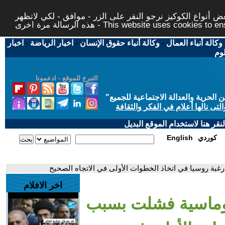
 أنواع الكوكيز نرجو النقر على الزر - موافق - لكي لاتظهر
This website uses cookies to ensure you ge
وكالة أنباء العمال
-
وكالة أنباء حقوق الإنسان
-
اخبار الرياضة
-
اخبار
لوم
التبرع للموقع - ادعمونا
حرية والعدالة الاجتماعية للجميع
"
تى نالها أعلام في الفكر والثقافة
قر هنا لاستخدام الموقع البديل
كوردي
English
بة روسيا في اتخاذ الخطوات الأولى في الاتجاه الصحيح
اخر الافلام
لوماسية فشلت بسبب