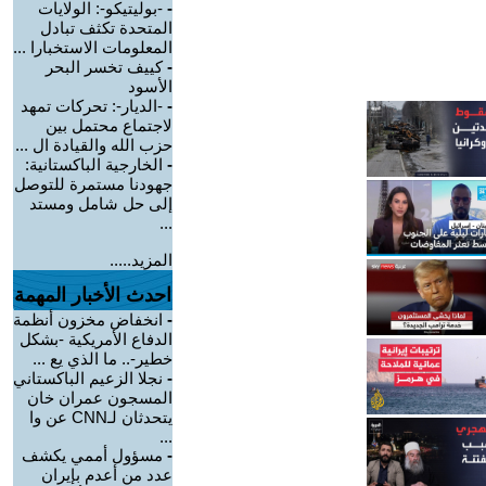
-
-بوليتيكو-: الولايات
المتحدة تكثف تبادل
المعلومات الاستخبارا ...
-
كييف تخسر البحر
الأسود
-
-الديار-: تحركات تمهد
لاجتماع محتمل بين
حزب الله والقيادة ال ...
-
الخارجية الباكستانية:
جهودنا مستمرة للتوصل
إلى حل شامل ومستد
...
المزيد.....
احدث الأخبار المهمة
-
انخفاض مخزون أنظمة
الدفاع الأمريكية -بشكل
خطير-.. ما الذي يع ...
-
نجلا الزعيم الباكستاني
المسجون عمران خان
يتحدثان لـCNN عن وا
...
-
مسؤول أممي يكشف
عدد من أعدم بإيران