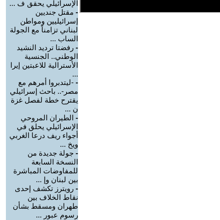
الإسرائيلي يحقق ف ...
-
مقتل جنديين
إسرائيليين ومواطن
لبناني تزامناً مع الجولة
الساب ...
-
رفضتا ترديد النشيد
الوطني.. الجنسية
الأسترالية للاعبتين إيرا
...
-
-ليتدبروا أمرهم مع
مصر-.. باحث إسرائيلي
يقترح خطة لفصل غزة
ن ...
-
الطيران المروحي
الإسرائيلي يحلق في
أجواء ريف درعا الغربي
ويخ ...
-
جولة جديدة من
النسخة السابعة
للمفاوضات المباشرة
بين لبنان وإ ...
-
رويترز تكشف إحدى
نقاط الخلاف بين
طهران ومسقط بشأن
رسوم عبور ...