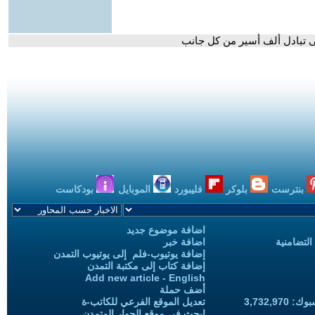
 على تبادل ألف أسير من كل جانب
بنترست
بلوكر
فليبورد
الموبايل
بودكاست
اضافة موضوع جديد
التضامنية
اضافة خبر
إضافة يوتيوب-فلم إلى يوتيوب التمدن
إضافة كتاب إلى مكتبة التمدن
Add new article - English
أضف حملة
3,732,97
تعديل الموقع الفرعي للكاتب-ة
ابحث في موقع الحوار المتمدن