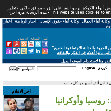
 أنواع الكوكيز نرجو النقر على الزر - موافق - لكي لاتظهر
This website uses cookies to ensure you ge
وكالة أنباء العمال
-
وكالة أنباء حقوق الإنسان
-
اخبار الرياضة
-
اخبار
لوم
التبرع للموقع - ادعمونا
حرية والعدالة الاجتماعية للجميع
"
تى نالها أعلام في الفكر والثقافة
قر هنا لاستخدام الموقع البديل
كوردي
English
 على تبادل ألف أسير من كل جانب
اخر الافلام
: روسيا وأوكرانيا