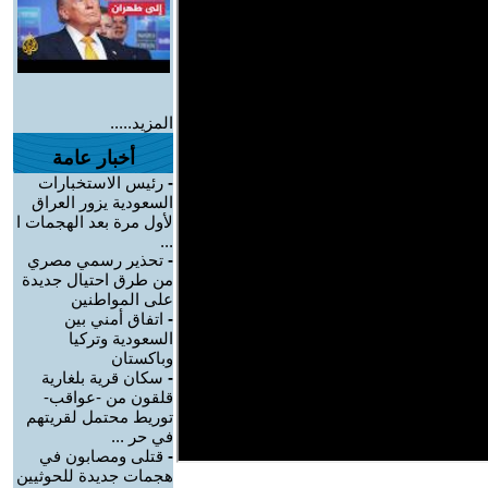
المزيد.....
أخبار عامة
-
رئيس الاستخبارات
السعودية يزور العراق
لأول مرة بعد الهجمات ا
...
-
تحذير رسمي مصري
من طرق احتيال جديدة
على المواطنين
-
اتفاق أمني بين
السعودية وتركيا
وباكستان
-
سكان قرية بلغارية
قلقون من -عواقب-
توريط محتمل لقريتهم
في حر ...
-
قتلى ومصابون في
هجمات جديدة للحوثيين