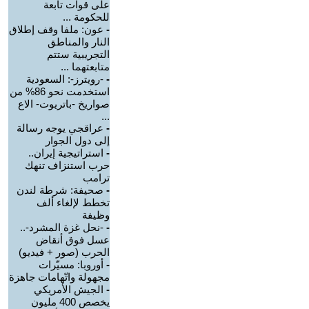
على قوات تابعة
للحكومة ...
-
عون: ملفا وقف إطلاق
النار والمناطق
التجريبية ستتم
متابعتهما ...
-
-رويترز-: السعودية
استخدمت نحو 86% من
صواريخ -باتريوت- الاع
...
-
عراقجي يوجه رسالة
إلى دول الجوار
-
استراتيجية إيران..
حرب استنزاف تنهك
ترامب
-
صحيفة: شرطة لندن
تخطط لإلغاء ألف
وظيفة
-
-نحل غزة المشرد-..
عسل فوق أنقاض
الحرب (صور + فيديو)
-
أوروبا: مسيّرات
مجهولة واتّهامات جاهزة
-
الجيش الأمريكي
يخصص 400 مليون