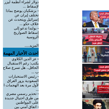
دولار لشراء أنظمة ليزر
لإسقاط ...
-
بزشكيان يوضح بماذا
تختلف إيران عن
إسرائيل ويتحدث عن
خلاف حكو ...
-
بولندا تدعو إلى
إسقاط الصواريخ
الروسية
المزيد.....
احدث الأخبار المهمة
-
عز الدين الكلاوي
يكتب: رغم الاستقبال
الحافل.. هل تسرع صلاح
ب ...
-
رئيس الاستخبارات
السعودية يزور العراق
لأول مرة بعد الهجمات ا
...
-
تحذير رسمي مصري
من طرق احتيال جديدة
على المواطنين
-
اتفاق أمني بين