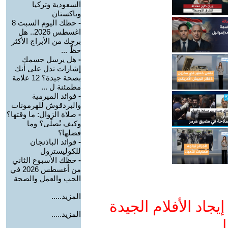
السعودية وتركيا
وباكستان
-
حظك اليوم السبت 8
اغسطس 2026.. هل
برجك من الأبراج الأكثر
حظً ...
-
هل يرسل جسمك
إشارات تدل على أنك
بصحة جيدة؟ 12 علامة
مطمئنة ل ...
-
فوائد الميرمية
والبردقوش للهرمونات
-
صلاة الزوال: ما وقتها؟
وكيف تُصلّى؟ وما
فضلها؟
-
فوائد الباذنجان
للكوليسترول
-
حظك الأسبوع الثاني
من أغسطس 2026 في
الحب والعمل والصحة
المزيد.....
جاد الأفلام الجيدة
المزيد.....
ا