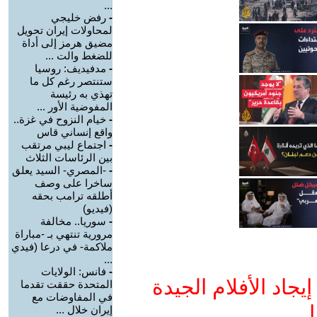
...
-
رفض خليجي
لمحاولات إيران تحويل
مضيق هرمز إلى أداة
للضغط والت ...
-
مدفيديف: روسيا
ستنتصر رغم كل ما
تهذي به رئيسة
المفوضية الأور ...
-
خيام النزوح في غزة..
واقع إنساني قاس
-
اجتماع ليبي مرتقب
بين الرئاسات الثلاث
-
-المصري- السيد يعلق
ساخرا على وصف
أطلقه ترامب بحقه
(فيديو)
-
سوريا.. مخالفة
مرورية تنتهي بـ -مباراة
ملاكمة- في درعا (فيدي
...
-
فانس: الولايات
جاد الأفلام الجيدة
المتحدة حققت تقدما
في المفاوضات مع
ا
إيران خلال ...