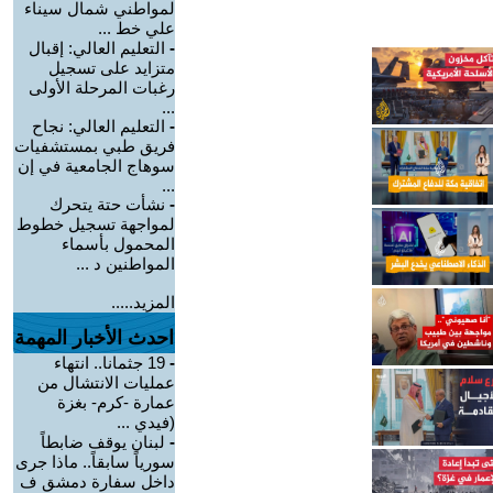
لمواطني شمال سيناء
علي خط ...
-
التعليم العالي: إقبال
متزايد على تسجيل
رغبات المرحلة الأولى
...
-
التعليم العالي: نجاح
فريق طبي بمستشفيات
سوهاج الجامعية في إن
...
-
نشأت حتة يتحرك
لمواجهة تسجيل خطوط
المحمول بأسماء
المواطنين د ...
المزيد.....
احدث الأخبار المهمة
-
19 جثمانا.. انتهاء
عمليات الانتشال من
عمارة -كرم- بغزة
(فيدي ...
-
لبنان يوقف ضابطاً
سورياً سابقاً.. ماذا جرى
داخل سفارة دمشق ف