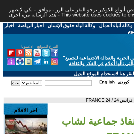
 أنواع الكوكيز نرجو النقر على الزر - موافق - لكي لاتظهر
This website uses cookies to ensure you ge
وكالة أنباء العمال
-
وكالة أنباء حقوق الإنسان
-
اخبار الرياضة
-
اخبار
لوم
التبرع للموقع - ادعمونا
حرية والعدالة الاجتماعية للجميع
"
تى نالها أعلام في الفكر والثقافة
قر هنا لاستخدام الموقع البديل
كوردي
English
FRANCE 24
اخر الافلام
نقاذ جماعية لشاب