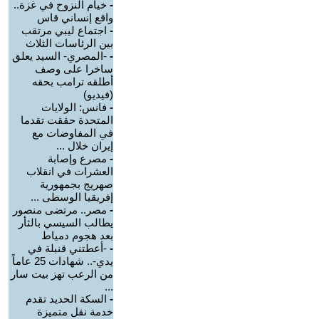
-
خيام النزوح في غزة..
واقع إنساني قاس
-
اجتماع ليبي مرتقب
بين الرئاسات الثلاث
-
-المصري- السيد يعلق
ساخرا على وصف
أطلقه ترامب بحقه
(فيديو)
-
فانس: الولايات
المتحدة حققت تقدما
في المفاوضات مع
إيران خلال ...
-
مصرع وإصابة
العشرات في انقلاب
صهريج بجمهورية
إفريقيا الوسطى ...
-
مصر.. مرتضى منصور
يطالب السيسي بالثأر
بعد هجوم دمياط
-
-أعطتني قنبلة في
يدي-.. شهادات 25 عاماً
من الرعب تهز بيت سار
...
-
السكة الحديد تقدم
خدمة نقل متميزة