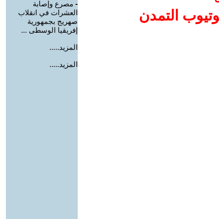
-
مصرع وإصابة
وتيوب التمدن
العشرات في انقلاب
صهريج بجمهورية
إفريقيا الوسطى ...
المزيد.....
المزيد.....