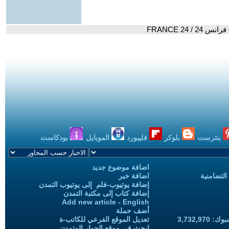
FRANCE 24
بنترست
بلوكر
فليبورد
الموبايل
بودكاست
اضافة موضوع جديد
التضامنية
اضافة خبر
إضافة يوتيوب-فلم إلى يوتيوب التمدن
إضافة كتاب إلى مكتبة التمدن
Add new article - English
أضف حملة
3,732,97
تعديل الموقع الفرعي للكاتب-ة
ابحث في موقع الحوار المتمدن