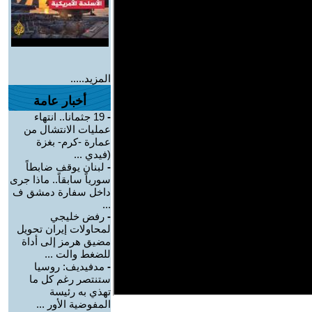
المزيد.....
أخبار عامة
-
19 جثمانا.. انتهاء
عمليات الانتشال من
عمارة -كرم- بغزة
(فيدي ...
-
لبنان يوقف ضابطاً
سورياً سابقاً.. ماذا جرى
داخل سفارة دمشق ف
...
-
رفض خليجي
لمحاولات إيران تحويل
مضيق هرمز إلى أداة
للضغط والت ...
-
مدفيديف: روسيا
ستنتصر رغم كل ما
تهذي به رئيسة
المفوضية الأور ...