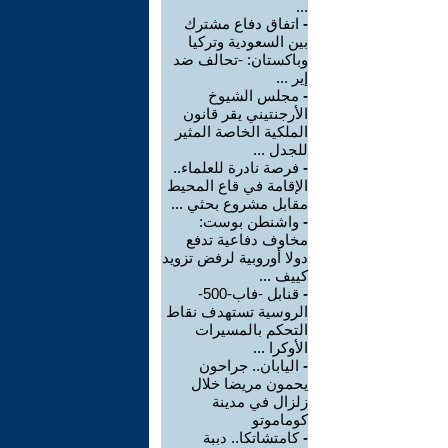
...
-
اتفاق دفاع مشترك
بين السعودية وتركيا
وباكستان: -تحالف ضد
إير ...
-
مجلس الشيوخ
الأرجنتيني يقر قانون
الملكية الخاصة المثير
للجدل ...
-
فرصة نادرة للعلماء..
الإقامة في قاع المحيط
مقابل مشروع بحثي ...
-
واشنطن بوست:
مخاوف دفاعية تدفع
دولا أوروبية لرفض تزويد
كييف ...
-
قنابل -فاب-500-
الروسية تستهدف نقاط
التحكم بالمسيرات
الأوكرا ...
-
اليابان.. جراحون
يحمون مريضا خلال
زلزال في مدينة
كوماموتو
-
كامتشاتكا.. دببة