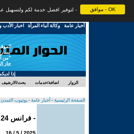
موافق - OK
لتوفير افضل خدمة لكم ولتسهيل عملي
أخبار عامة
-
وكالة أنباء المرأة
-
اخبار الأدب و
الموقع
يسارية
"من أج
حاز ال
إذا لديك
الزوار
اضافة/خدمات
بحث/الارشيف
الصفحة الرئيسية
-
أخبار عامة
-
يوتيوب التمدن
- فرانس 24
2025 / 5 / 16