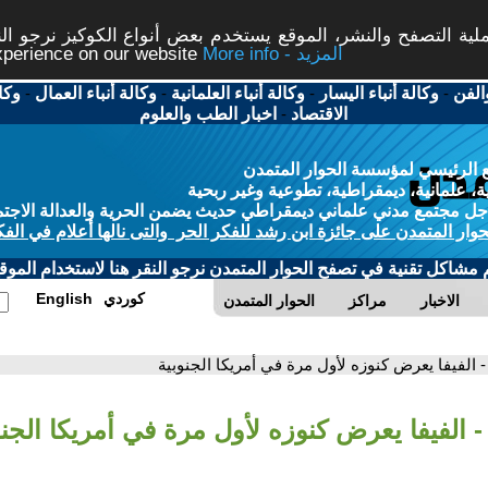
ة التصفح والنشر، الموقع يستخدم بعض أنواع الكوكيز نرجو النق
More info - المزيد
experience on our website
الفن
-
وكالة أنباء اليسار
-
وكالة أنباء العلمانية
-
وكالة أنباء العمال
-
وكا
الاقتصاد
-
اخبار الطب والعلوم
 الرئيسي لمؤسسة الحوار المتمدن
، علمانية، ديمقراطية، تطوعية وغير ربحية
ل مجتمع مدني علماني ديمقراطي حديث يضمن الحرية والعدالة الاجتم
حوار المتمدن على جائزة ابن رشد للفكر الحر والتى نالها أعلام في الفك
م مشاكل تقنية في تصفح الحوار المتمدن نرجو النقر هنا لاستخدام الموقع
كوردي
English
الاخبار
مراكز
الحوار المتمدن
- الفيفا يعرض كنوزه لأول مرة في أمريكا الجنوبية
- الفيفا يعرض كنوزه لأول مرة في أمريكا الجنو