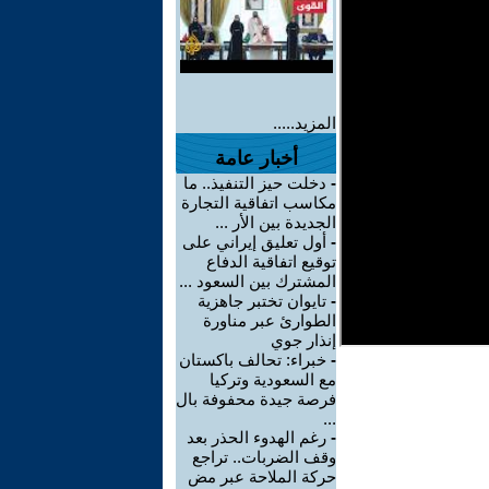
المزيد.....
أخبار عامة
-
دخلت حيز التنفيذ.. ما
مكاسب اتفاقية التجارة
الجديدة بين الأر ...
-
أول تعليق إيراني على
توقيع اتفاقية الدفاع
المشترك بين السعود ...
-
تايوان تختبر جاهزية
الطوارئ عبر مناورة
إنذار جوي
-
خبراء: تحالف باكستان
مع السعودية وتركيا
فرصة جيدة محفوفة بال
...
-
رغم الهدوء الحذر بعد
وقف الضربات.. تراجع
حركة الملاحة عبر مض