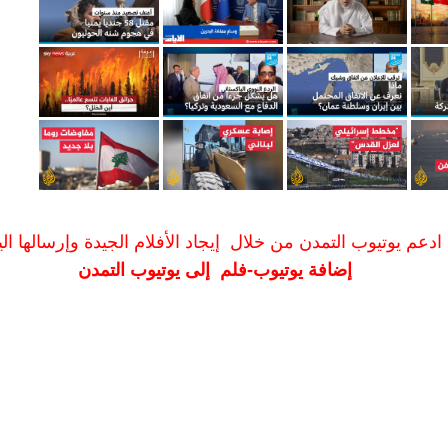
ادعم يوتيوب التمدن من خلال إيجاد الأفلام الجيدة وإرسالها الين
إضافة يوتيوب-فلم إلى يوتيوب التمدن