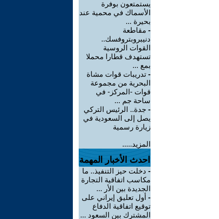
يستمتعون بوفرة
الأسماك في محمية عند
بحيرة ...
-
مقاطعة
دنيبروبتروفسك..
القوات الروسية
تستهدف قطارا محملا
بمع ...
-
تدريبات قوات مشاة
البحرية من مجموعة
قوات -المركز- في
ساحة جم ...
-
جدة.. الرئيس التركي
يصل إلى السعودية في
زيارة رسمية
المزيد.....
احدث الأخبار المهمة
-
دخلت حيز التنفيذ.. ما
مكاسب اتفاقية التجارة
الجديدة بين الأر ...
-
أول تعليق إيراني على
توقيع اتفاقية الدفاع
المشترك بين السعود ...