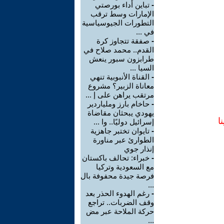
-
تباين أداء بورصتي
الإمارات وسط ترقب
التطورات الجيوسياسية
في ...
-
صفقة تتجاوز كرة
القدم.. محمد صلاح في
طرابزون سبور ينعش
السيا ...
-
القناة الأنبوبية تنهي
معاناة الزبير؟ مشروع
مرتقب يراهن على إ ...
-
حاخام بارز وملياردير
يهودي يبحثان مقاضاة
ا
إسرائيل دوليًا.. وا ...
-
تايوان تختبر جاهزية
الطوارئ عبر مناورة
إنذار جوي
-
خبراء: تحالف باكستان
مع السعودية وتركيا
فرصة جيدة محفوفة بال
...
-
رغم الهدوء الحذر بعد
وقف الضربات.. تراجع
حركة الملاحة عبر مض
...